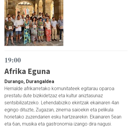
19:00
Afrika Eguna
Durango, Durangaldea
Herrialde afrikarretako komunitateek egitarau oparoa
prestatu dute bizikidetzaz eta kultur aniztasunaz
sentsibilizatzeko. Lehendabiziko ekintzak ekainaren 4an
egingo dituzte, Zugazan, zinema saioekin eta pelikula
horietako zuzendarien esku hartzearekin. Ekainaren 5ean
eta 6an, musika eta gastronomia izango dira nagusi.