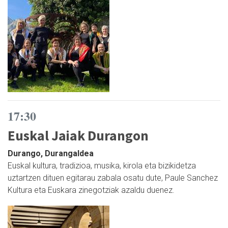
17:30
Euskal Jaiak Durangon
Durango, Durangaldea
Euskal kultura, tradizioa, musika, kirola eta bizikidetza
uztartzen dituen egitarau zabala osatu dute, Paule Sanchez
Kultura eta Euskara zinegotziak azaldu duenez.