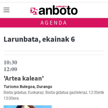
AGENDA
Larunbata, ekainak 6
10:30
12:00
'Artea kalean'
Turismo Bulegoa, Durango
Bisita gidatua. Euskaraz. Bisita gidatua gazteleraz, 12:30etik
13:00era.