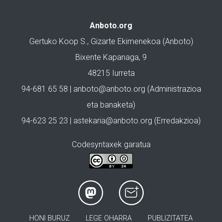
Anboto.org
Gertuko Koop S., Gizarte Ekimenekoa (Anboto)
Bixente Kapanaga, 9
48215 Iurreta
94-681 65 58 |
anboto@anboto.org
(Administrazioa
eta banaketa)
94-623 25 23 |
astekaria@anboto.org
(Erredakzioa)
Codesyntaxek garatua
HONI BURUZ
LEGE OHARRA
PUBLIZITATEA