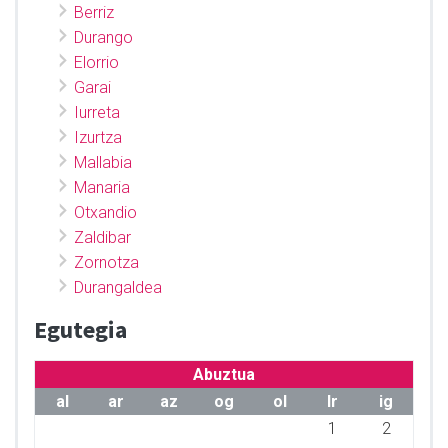
Berriz
Durango
Elorrio
Garai
Iurreta
Izurtza
Mallabia
Manaria
Otxandio
Zaldibar
Zornotza
Durangaldea
Egutegia
Abuztua
al
ar
az
og
ol
lr
ig
1
2