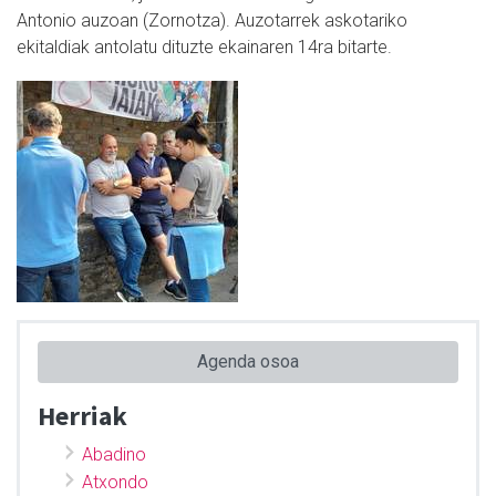
Antonio auzoan (Zornotza). Auzotarrek askotariko
ekitaldiak antolatu dituzte ekainaren 14ra bitarte.
Agenda osoa
Herriak
Abadino
Atxondo