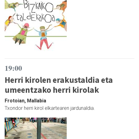
19:00
Herri kirolen erakustaldia eta
umeentzako herri kirolak
Frotoian, Mallabia
Txondor herri kirol elkartearen jardunaldia.