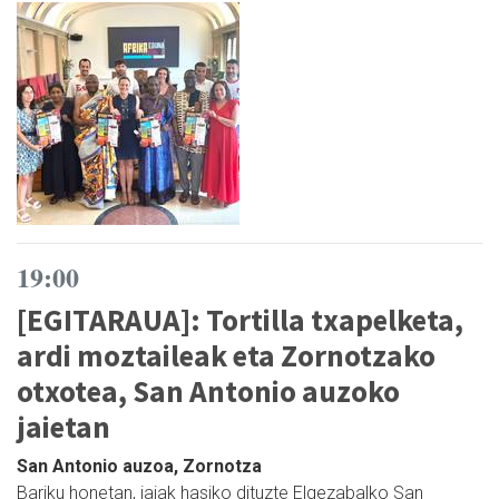
19:00
[EGITARAUA]: Tortilla txapelketa,
ardi moztaileak eta Zornotzako
otxotea, San Antonio auzoko
jaietan
San Antonio auzoa, Zornotza
Bariku honetan, jaiak hasiko dituzte Elgezabalko San