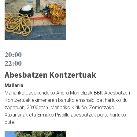
20:00
22:00
Abesbatzen Kontzertuak
Mañaria
Mañariko Jasokundeko Andra Mari elizak BBK Abesbatzen
Kontzertuak ekimenaren barruko emanaldi bat hartuko du
zapatuan, 20:00etan. Mañariko Kirikiño, Zornotzako
Xuxurlariak eta Ermuko Pispillu abesbatzek parte hartuko
dute.