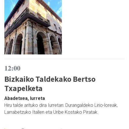
12:00
Bizkaiko Taldekako Bertso
Txapelketa
Abadetxea, Iurreta
Hiru talde arituko dira Iurretan: Durangaldeko Lirio-loreak,
Larrabetzuko Itallen eta Uribe Kostako Piratak.