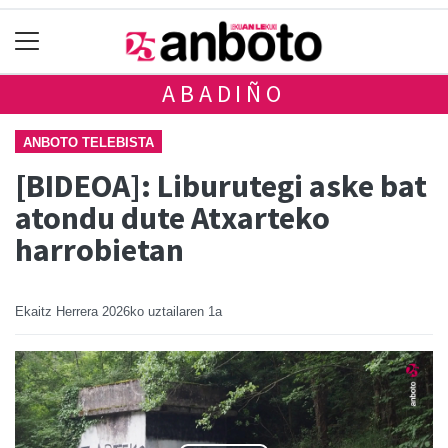
ABADIÑO
ANBOTO TELEBISTA
[BIDEOA]: Liburutegi aske bat
atondu dute Atxarteko
harrobietan
Ekaitz Herrera
2026ko uztailaren 1a