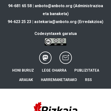
94-681 65 58 |
anboto@anboto.org
(Administrazioa
eta banaketa)
94-623 25 23 |
astekaria@anboto.org
(Erredakzioa)
Codesyntaxek garatua
HONI BURUZ
LEGE OHARRA
PUBLIZITATEA
ARAUAK
HARREMANETARAKO
RSS