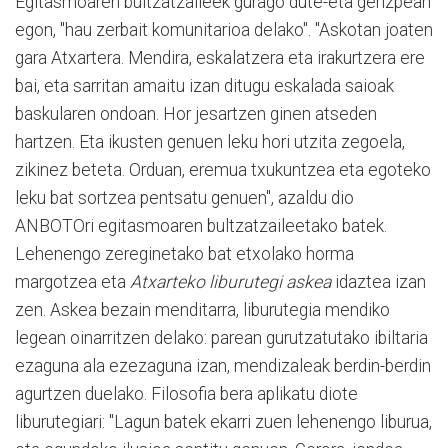
Egitasmoaren bultzatzaileek gurago dute-eta gerizpean
egon, "hau zerbait komunitarioa delako". "Askotan joaten
gara Atxartera. Mendira, eskalatzera eta irakurtzera ere
bai, eta sarritan amaitu izan ditugu eskalada saioak
baskularen ondoan. Hor jesartzen ginen atseden
hartzen. Eta ikusten genuen leku hori utzita zegoela,
zikinez beteta. Orduan, eremua txukuntzea eta egoteko
leku bat sortzea pentsatu genuen", azaldu dio
ANBOTOri egitasmoaren bultzatzaileetako batek.
Lehenengo zereginetako bat etxolako horma
margotzea eta
Atxarteko liburutegi askea
idaztea izan
zen. Askea bezain menditarra, liburutegia mendiko
legean oinarritzen delako: parean gurutzatutako ibiltaria
ezaguna ala ezezaguna izan, mendizaleak berdin-berdin
agurtzen duelako. Filosofia bera aplikatu diote
liburutegiari: "Lagun batek ekarri zuen lehenengo liburua,