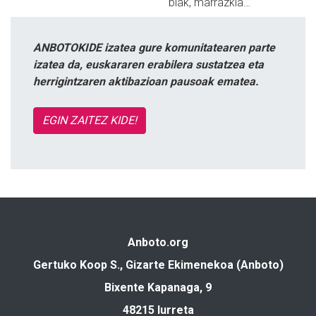
biak, marrazkia…
ANBOTOKIDE izatea gure komunitatearen parte
izatea da, euskararen erabilera sustatzea eta
herrigintzaren aktibazioan pausoak ematea.
EGIN ZAITEZ KIDE!
Anboto.org
Gertuko Koop S., Gizarte Ekimenekoa (Anboto)
Bixente Kapanaga, 9
48215 Iurreta