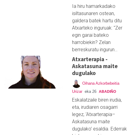
Ia hiru hamarkadako
isiltasunaren ostean,
galdera batek hartu ditu
Atxarteko inguruak: "Zer
egin garai bateko
harrobiekin? Zelan
berreskuratu ingurun…
Atxarterapia -
Askatasuna maite
dugulako
Oihana Azkorbebeitia
Urizar
eka 26
ABADIÑO
Eskalatzaile biren irudia,
eta, irudiaren osagarri
legez, ‘Atxarterapia–
Askatasuna maite
dugulako’ esaldia. Ederrak