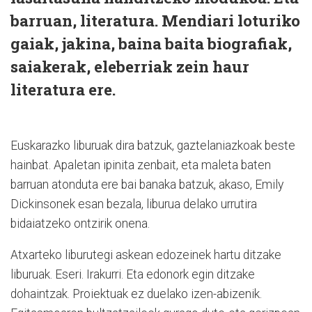
barruan, literatura. Mendiari loturiko
gaiak, jakina, baina baita biografiak,
saiakerak, eleberriak zein haur
literatura ere.
Euskarazko liburuak dira batzuk, gaztelaniazkoak beste
hainbat. Apaletan ipinita zenbait, eta maleta baten
barruan atonduta ere bai banaka batzuk, akaso, Emily
Dickinsonek esan bezala, liburua delako urrutira
bidaiatzeko ontzirik onena.
Atxarteko liburutegi askean edozeinek hartu ditzake
liburuak. Eseri. Irakurri. Eta edonork egin ditzake
dohaintzak. Proiektuak ez duelako izen-abizenik.