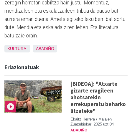
zeregin horretan dabiltza hain justu. Momentuz,
mendizaleen eta eskalatzaileen tribua da pauso bat
aurrera eman duena. Amets egiteko leku berri bat sortu
dute. Mendia eta eskalada ziren lehen. Eta literatura
batu zaie orain.
KULTURA
ABADIÑO
Erlazionatuak
[BIDEOA]: "Atxarte
gizarte eragileen
ahotsarekin
errekuperatu beharko
litzateke"
Ekaitz Herrera / Maialen
Zuazubiskar
2025 uzt 04
ABADIÑO