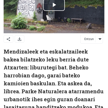
Entzun
Mendizaleek eta eskalatzaileek
bakea bilatzeko leku berria dute
Atxarten: liburutegi bat. Beheko
harrobian dago, garai bateko
kamioien baskulan. Eta askea da,
librea. Parke Naturalera atarramendu
urbanotik ihes egin guran doanari
lasaitasuna handitzeko modukoa. Eta