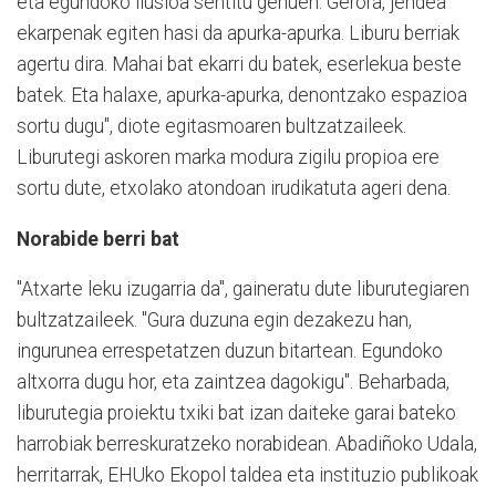
eta egundoko ilusioa sentitu genuen. Gerora, jendea
ekarpenak egiten hasi da apurka-apurka. Liburu berriak
agertu dira. Mahai bat ekarri du batek, eserlekua beste
batek. Eta halaxe, apurka-apurka, denontzako espazioa
sortu dugu", diote egitasmoaren bultzatzaileek.
Liburutegi askoren marka modura zigilu propioa ere
sortu dute, etxolako atondoan irudikatuta ageri dena.
Norabide berri bat
"Atxarte leku izugarria da", gaineratu dute liburutegiaren
bultzatzaileek. "Gura duzuna egin dezakezu han,
ingurunea errespetatzen duzun bitartean. Egundoko
altxorra dugu hor, eta zaintzea dagokigu". Beharbada,
liburutegia proiektu txiki bat izan daiteke garai bateko
harrobiak berreskuratzeko norabidean. Abadiñoko Udala,
herritarrak, EHUko Ekopol taldea eta instituzio publikoak