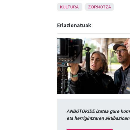
KULTURA
ZORNOTZA
Erlazionatuak
ANBOTOKIDE izatea gure komun
eta herrigintzaren aktibazioa