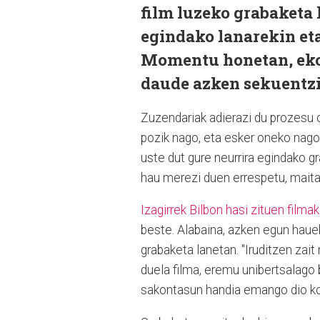
film luzeko grabaketa 
egindako lanarekin eta
Momentu honetan, eko
daude azken sekuentz
Zuzendariak adierazi du prozesu o
pozik nago, eta esker oneko nago 
uste dut gure neurrira egindako gr
hau merezi duen errespetu, maitas
Izagirrek Bilbon hasi zituen filmak
beste. Alabaina, azken egun hauek 
grabaketa lanetan. "Iruditzen za
duela filma, eremu unibertsalago 
sakontasun handia emango dio kon