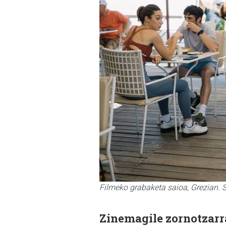
Filmeko grabaketa saioa, Grezian
Zinemagile zornotzarr