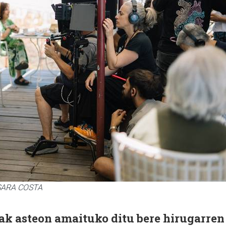
. SARA COSTA
ak asteon amaituko ditu bere hirugarren