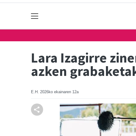
Lara Izagirre zin
azken grabaketak
E.H.
2026ko ekainaren 12a