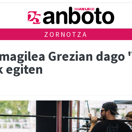
ZORNOTZA
emagilea Grezian dago 
 egiten