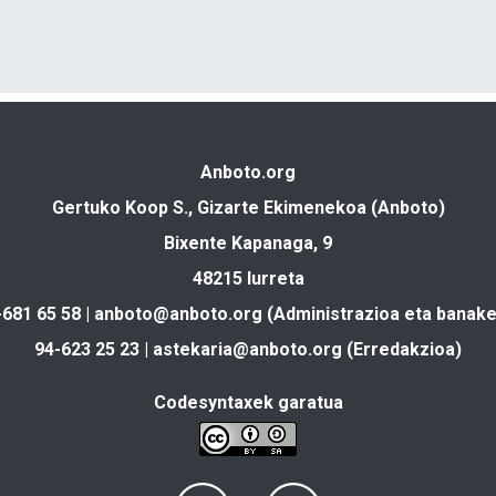
Anboto.org
Gertuko Koop S., Gizarte Ekimenekoa (Anboto)
Bixente Kapanaga, 9
48215 Iurreta
-681 65 58 |
anboto@anboto.org
(Administrazioa eta banake
94-623 25 23 |
astekaria@anboto.org
(Erredakzioa)
Codesyntaxek garatua