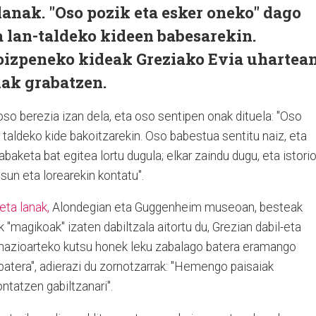
lanak. "Oso pozik eta esker oneko" dago
 lan-taldeko kideen babesarekin.
izpeneko kideak Greziako Evia uhartea
iak grabatzen.
so berezia izan dela, eta oso sentipen onak dituela: "Oso
taldeko kide bakoitzarekin. Oso babestua sentitu naiz, eta
abaketa bat egitea lortu dugula; elkar zaindu dugu, eta istori
un eta lorearekin kontatu".
eta lanak,
Alondegian eta Guggenheim museoan, besteak
"magikoak" izaten dabiltzala aitortu du, Grezian dabil-eta
it nazioarteko kutsu honek leku zabalago batera eramango
batera", adierazi du zornotzarrak: "Hemengo paisaiak
tatzen gabiltzanari".