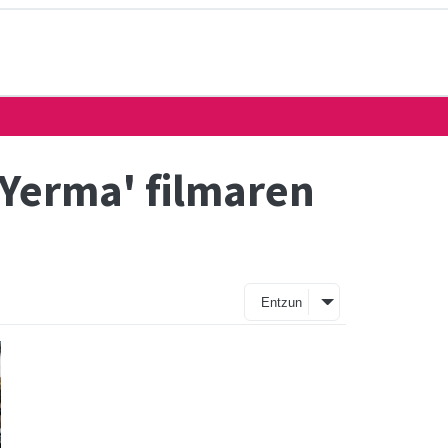
'Yerma' filmaren
Entzun