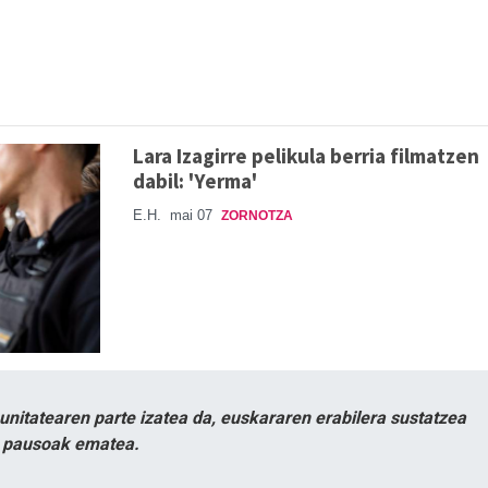
Lara Izagirre pelikula berria filmatzen
dabil: 'Yerma'
E.H.
mai 07
ZORNOTZA
itatearen parte izatea da, euskararen erabilera sustatzea
n pausoak ematea.