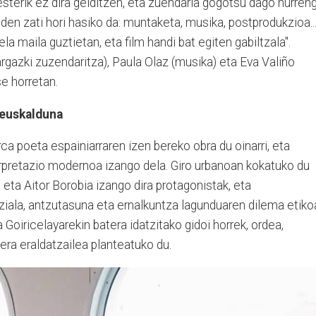
sterik ez dira gelditzen, eta zuendaria gogotsu dago hurren
z den zati hori hasiko da: muntaketa, musika, postprodukzioa..
 maila guztietan, eta film handi bat egiten gabiltzala".
rgazki zuzendaritza), Paula Olaz (musika) eta Eva Valiño
se horretan.
 euskalduna
ca poeta espainiarraren izen bereko obra du oinarri, eta
nterpretazio modernoa izango dela. Giro urbanoan kokatuko du
 eta Aitor Borobia izango dira protagonistak, eta
iala, antzutasuna eta ernalkuntza lagunduaren dilema etiko
 Goiricelayarekin batera idatzitako gidoi horrek, ordea,
era eraldatzailea planteatuko du.