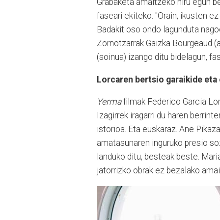
Grabaketa amaitzeko hiru egun be
faseari ekiteko: "Orain, ikusten e
Badakit oso ondo lagunduta nagoela
Zornotzarrak
Gaizka Bourgeaud (a
(soinua) izango ditu bidelagun, fa
Lorcaren bertsio garaikide eta
Yerma
filmak Federico Garcia Lor
Izagirrek iragarri du haren berri
istorioa. Eta euskaraz. Ane Pikaza
amatasunaren inguruko presio soz
landuko ditu, besteak beste. Maria
jatorrizko obrak ez bezalako amai