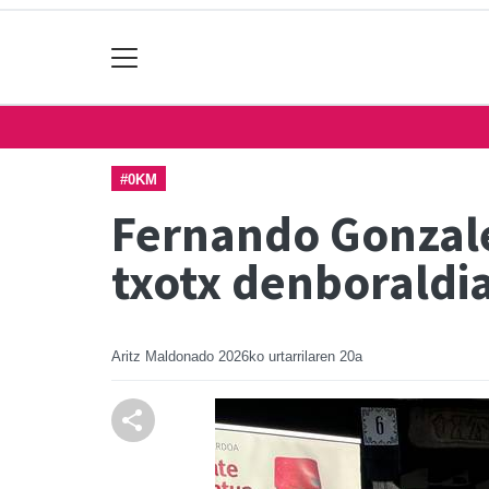
#0KM
Fernando Gonzale
txotx denboraldi
Aritz Maldonado
2026ko urtarrilaren 20a