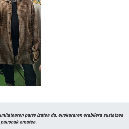
itatearen parte izatea da, euskararen erabilera sustatzea
n pausoak ematea.