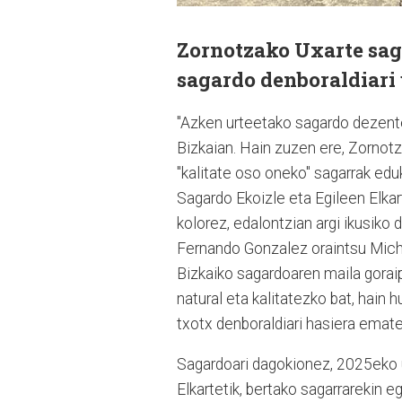
Zornotzako Uxarte sag
sagardo denboraldiari 
"Azken urteetako sagardo dezentee
Bizkaian. Hain zuzen ere, Zornotza
"kalitate oso oneko" sagarrak edu
Sagardo Ekoizle eta Egileen Elka
kolorez, edalontzian argi ikusiko 
Fernando Gonzalez oraintsu Miche
Bizkaiko sagardoaren maila goraip
natural eta kalitatezko bat, hain 
txotx denboraldiari hasiera emat
Sagardoari dagokionez, 2025eko uz
Elkartetik, bertako sagarrarekin 