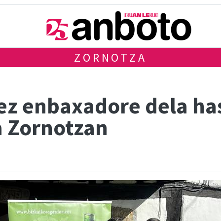
ZORNOTZA
z enbaxadore dela has
a Zornotzan