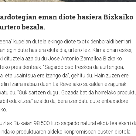
ardotegian eman diote hasiera Bizkaiko
urtero bezala.
na" kupelan dutela ekingo diote txotx denboraldi berriari
n egin dute hasiera ekitaldia, urtero lez. Klima onari esker,
ki dituztela azaldu du Jose Antonio Zamalloa Bizkaiko
rteko presidenteak. "Sagardo oso freskoa da aurtengoa,
da, eta usaintsua ere izango da", gehitu du. Hain zuzen ere,
lin Izarra irabazi duen La Reveliako sukaldari ezagunak
atu du. "Guk sartzen dugu . Gozada bat da horrelako produkt
hurbil edukitzea" azaldu du; bera izendatu dute enbaxadore
eko.
tak Bizkaian 98.500 litro sagardo natural ekoiztea ekarri d
egindako produktuaren aldeko konpromisoari eusten diotela