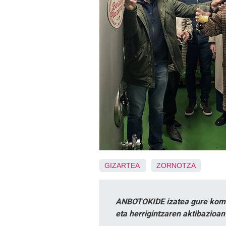
GIZARTEA
ZORNOTZA
ANBOTOKIDE izatea gure komun
eta herrigintzaren aktibazioa