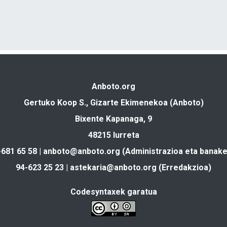
Anboto.org
Gertuko Koop S., Gizarte Ekimenekoa (Anboto)
Bixente Kapanaga, 9
48215 Iurreta
-681 65 58 |
anboto@anboto.org
(Administrazioa eta banake
94-623 25 23 |
astekaria@anboto.org
(Erredakzioa)
Codesyntaxek garatua