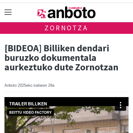
ZORNOTZA
[BIDEOA] Billiken dendari
buruzko dokumentala
aurkeztuko dute Zornotzan
Anboto
2025eko irailaren 29a