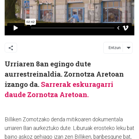
Entzun
Urriaren 8an egingo dute
aurrestreinaldia. Zornotza Aretoan
izango da.
Sarrerak eskuragarri
daude Zornotza Aretoan.
Billiken Zornotzako denda mitikoaren dokumentala
urriaren 8an aurkeztuko dute. Liburuak erosteko leku bat
baino askoz gehiago izan zen Billiken, banbesgune bat,