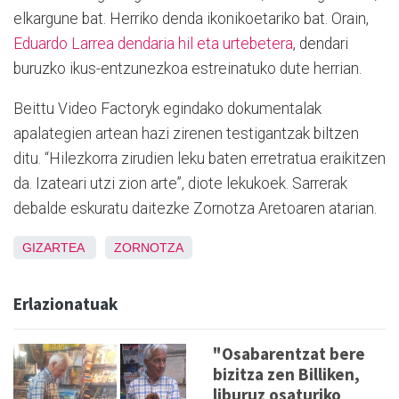
elkargune bat. Herriko denda ikonikoetariko bat. Orain,
Eduardo Larrea dendaria hil eta urtebetera
, dendari
buruzko ikus-entzunezkoa estreinatuko dute herrian.
Beittu Video Factoryk egindako dokumentalak
apalategien artean hazi zirenen testigantzak biltzen
ditu. “Hilezkorra zirudien leku baten erretratua eraikitzen
da. Izateari utzi zion arte”, diote lekukoek. Sarrerak
debalde eskuratu daitezke Zornotza Aretoaren atarian.
GIZARTEA
ZORNOTZA
Erlazionatuak
"Osabarentzat bere
bizitza zen Billiken,
liburuz osaturiko