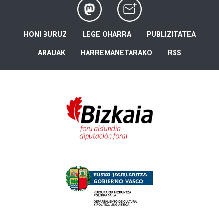
HONI BURUZ
LEGE OHARRA
PUBLIZITATEA
ARAUAK
HARREMANETARAKO
RSS