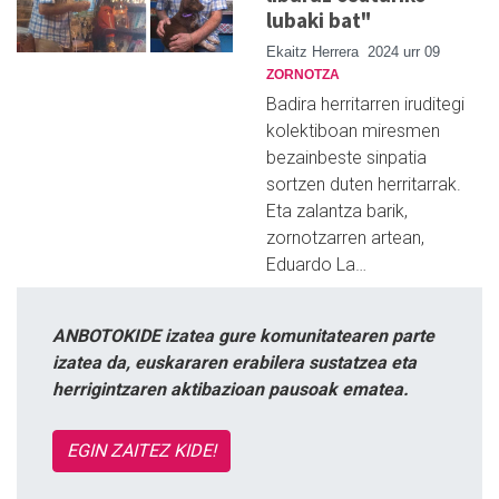
lubaki bat"
Ekaitz Herrera
2024 urr 09
ZORNOTZA
Badira herritarren iruditegi
kolektiboan miresmen
bezainbeste sinpatia
sortzen duten herritarrak.
Eta zalantza barik,
zornotzarren artean,
Eduardo La…
ANBOTOKIDE izatea gure komunitatearen parte
izatea da, euskararen erabilera sustatzea eta
herrigintzaren aktibazioan pausoak ematea.
EGIN ZAITEZ KIDE!