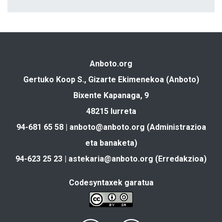
Anboto.org
Gertuko Koop S., Gizarte Ekimenekoa (Anboto)
Bixente Kapanaga, 9
48215 Iurreta
94-681 65 58 |
anboto@anboto.org
(Administrazioa
eta banaketa)
94-623 25 23 |
astekaria@anboto.org
(Erredakzioa)
Codesyntaxek garatua