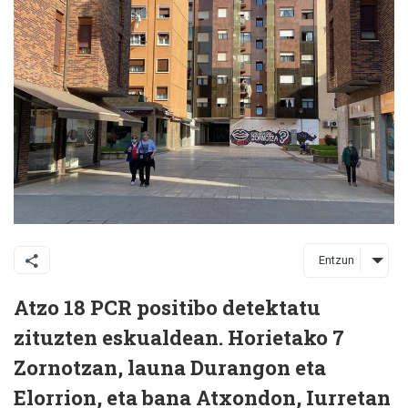
Entzun
Atzo 18 PCR positibo detektatu
zituzten eskualdean. Horietako 7
Zornotzan, launa Durangon eta
Elorrion, eta bana Atxondon, Iurretan