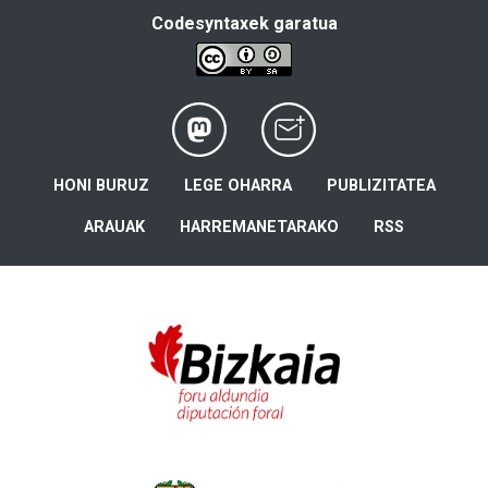
Codesyntaxek garatua
HONI BURUZ
LEGE OHARRA
PUBLIZITATEA
ARAUAK
HARREMANETARAKO
RSS