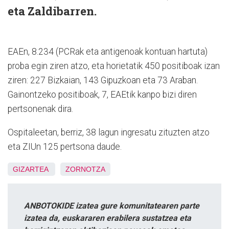
eta Zaldibarren.
EAEn, 8.234 (PCRak eta antigenoak kontuan hartuta)
proba egin ziren atzo, eta horietatik 450 positiboak izan
ziren: 227 Bizkaian, 143 Gipuzkoan eta 73 Araban.
Gainontzeko positiboak, 7, EAEtik kanpo bizi diren
pertsonenak dira.
Ospitaleetan, berriz, 38 lagun ingresatu zituzten atzo
eta ZIUn 125 pertsona daude.
GIZARTEA
ZORNOTZA
ANBOTOKIDE izatea gure komunitatearen parte
izatea da, euskararen erabilera sustatzea eta