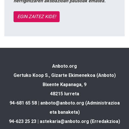
herrigintzaren aktibazioan pausoak ematea.
EGIN ZAITEZ KIDE!
Anboto.org
Gertuko Koop S., Gizarte Ekimenekoa (Anboto)
Bixente Kapanaga, 9
48215 Iurreta
94-681 65 58 |
anboto@anboto.org
(Administrazioa
eta banaketa)
94-623 25 23 |
astekaria@anboto.org
(Erredakzioa)