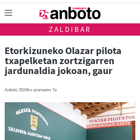
ZALDIBAR
Etorkizuneko Olazar pilota
txapelketan zortzigarren
jardunaldia jokoan, gaur
Anboto
2024ko azaroaren 7a