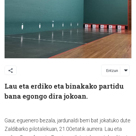
Entzun
Lau eta erdiko eta binakako partidu
bana egongo dira jokoan.
Gaur, eguenero bezala, jardunaldi berri bat jokatuko dute
Zaldibarko pilotalekuan, 21:00etatik aurrera. Lau eta