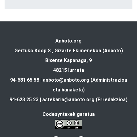
Anboto.org
Gertuko Koop S., Gizarte Ekimenekoa (Anboto)
Bixente Kapanaga, 9
48215 Iurreta
94-681 65 58 |
anboto@anboto.org
(Administrazioa
eta banaketa)
94-623 25 23 |
astekaria@anboto.org
(Erredakzioa)
Codesyntaxek garatua