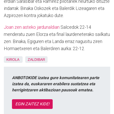
erdian Sarasibar eta Ramirez pilotariek neurtuko dituzte
indarrak. Binaka Oskozek eta Balerdik Lizeagaren eta
Azpirozen kontra jokatuko dute.
Joan zen asteko jardunaldian
Salcedok 22-14
menderatu zuen Elorza eta final laurdeneterako sailkatu
zen. Binaka, Egiguren eta Landa erraz nagusitu ziren
Hormaetxeren eta Balerdiren aurka: 22-12.
KIROLA
ZALDIBAR
ANBOTOKIDE izatea gure komunitatearen parte
izatea da, euskararen erabilera sustatzea eta
herrigintzaren aktibazioan pausoak ematea.
EGIN ZAITEZ KIDE!