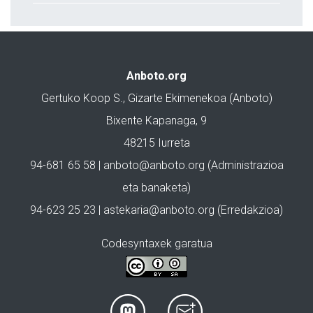
Anboto.org
Gertuko Koop S., Gizarte Ekimenekoa (Anboto)
Bixente Kapanaga, 9
48215 Iurreta
94-681 65 58 |
anboto@anboto.org
(Administrazioa
eta banaketa)
94-623 25 23 |
astekaria@anboto.org
(Erredakzioa)
Codesyntaxek garatua