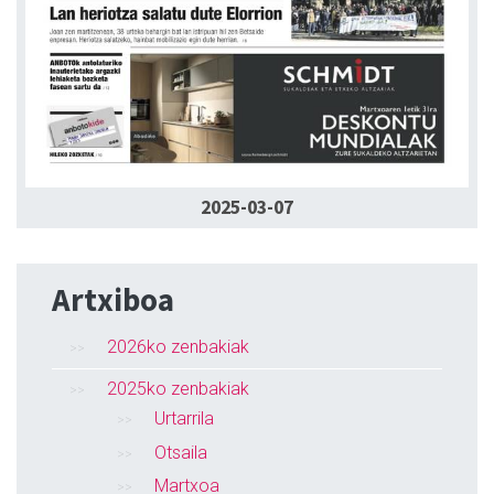
2025-03-07
Artxiboa
2026ko zenbakiak
2025ko zenbakiak
Urtarrila
Otsaila
Martxoa