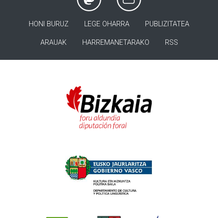
HONI BURUZ
LEGE OHARRA
PUBLIZITATEA
ARAUAK
HARREMANETARAKO
RSS