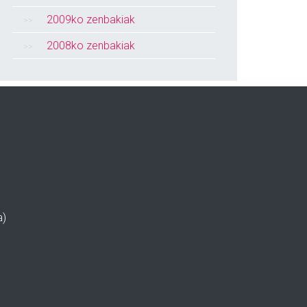
2009ko zenbakiak
2008ko zenbakiak
a)