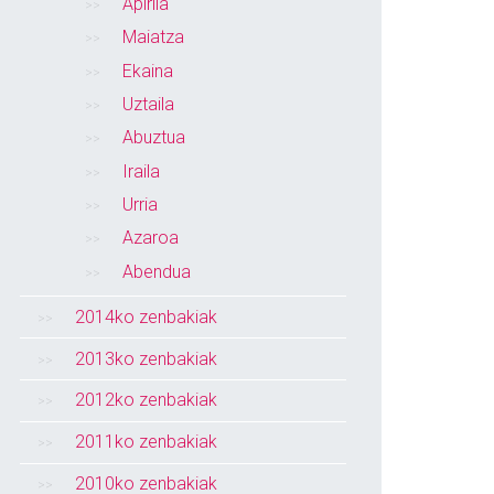
Apirila
Maiatza
Ekaina
Uztaila
Abuztua
Iraila
Urria
Azaroa
Abendua
2014ko zenbakiak
2013ko zenbakiak
2012ko zenbakiak
2011ko zenbakiak
2010ko zenbakiak