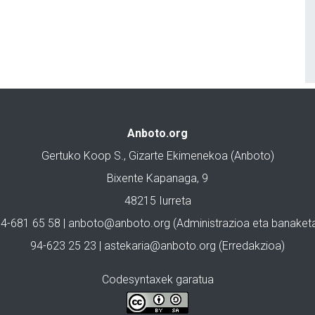
Anboto.org
Gertuko Koop S., Gizarte Ekimenekoa (Anboto)
Bixente Kapanaga, 9
48215 Iurreta
4-681 65 58 |
anboto@anboto.org
(Administrazioa eta banaket
94-623 25 23 |
astekaria@anboto.org
(Erredakzioa)
Codesyntaxek garatua