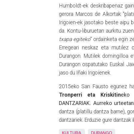
Humboldt-ek deskribapenaz gain 
gerora Marcos de Alkortak "plati
Irigoien-ek jasotako beste aipu 
da. Kontu-liburuetan aurkitu zuen
txapa egiteko
" ordainketa egin ze
Erregeari neskaz eta mutilez 
Durangon. Mutilek domingilloa e
Durangon ospatutako Euskal Jaiet
jaso du Iñaki Irigoienek.
2015eko San Fausto egunez hama
Tronperri eta Kriskitin
eko 
DANTZARIAK. Aurreko urteetan
dantza (platillu dantza barne), g
dantzariek. Erduzie gure dantzak i
KULTURA
DURANGO