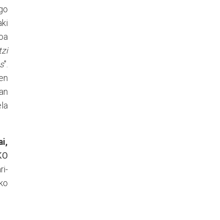
ago
aki
koa
zi
s
".
en
an
ela
ai,
KO
ri-
oko