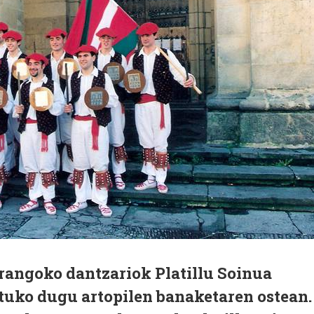
rangoko dantzariok Platillu Soinua
tuko dugu artopilen banaketaren ostean.