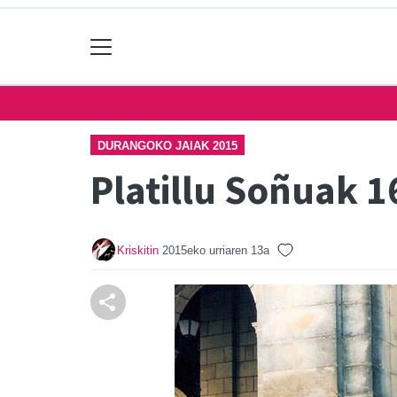
DURANGOKO JAIAK 2015
Platillu Soñuak 1
Kriskitin
2015eko urriaren 13a