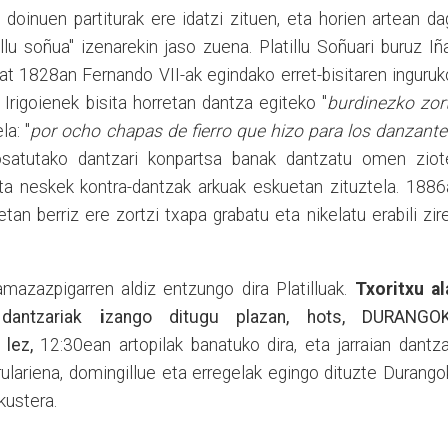
doinuen partiturak ere idatzi zituen, eta horien artean d
llu soñua" izenarekin jaso zuena. Platillu Soñuari buruz Iñ
bat 1828an Fernando VII-ak egindako erret-bisitaren inguru
 Irigoienek bisita horretan dantza egiteko "
burdinezko zort
la: "
por ocho chapas de fierro que hizo para los danzante
osatutako dantzari konpartsa banak dantzatu omen ziot
ta neskek kontra-dantzak arkuak eskuetan zituztela. 1886
an berriz ere zortzi txapa grabatu eta nikelatu erabili zir
zazpigarren aldiz entzungo dira Platilluak.
Txoritxu al
dantzariak
i
zango ditugu plazan, hots, DURANGO
 lez,
12:30ean artopilak banatuko dira, eta jarraian dantza
orulariena, domingillue eta erregelak egingo dituzte Durang
kustera.