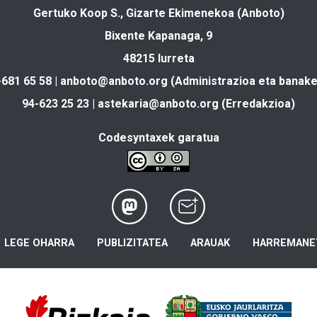
Gertuko Koop S., Gizarte Ekimenekoa (Anboto)
Bixente Kapanaga, 9
48215 Iurreta
-681 65 58 |
anboto@anboto.org
(Administrazioa eta banake
94-623 25 23 |
astekaria@anboto.org
(Erredakzioa)
Codesyntaxek garatua
LEGE OHARRA
PUBLIZITATEA
ARAUAK
HARREMANE