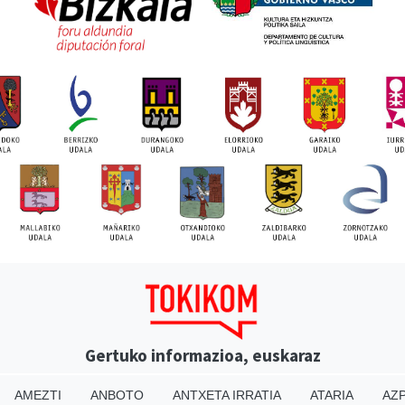
Gertuko informazioa, euskaraz
AMEZTI
ANBOTO
ANTXETA IRRATIA
ATARIA
AZP