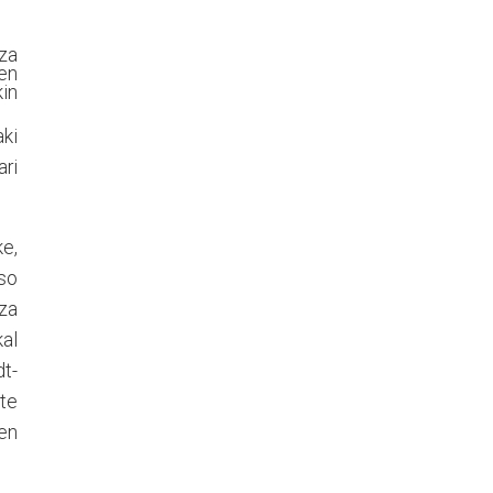
tza
en
kin
aki
ari
ke,
aso
tza
kal
dt-
ste
en