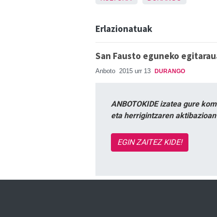
Erlazionatuak
San Fausto eguneko egitarau
Anboto
2015 urr 13
DURANGO
ANBOTOKIDE izatea gure komun
eta herrigintzaren aktibazioa
EGIN ZAITEZ KIDE!