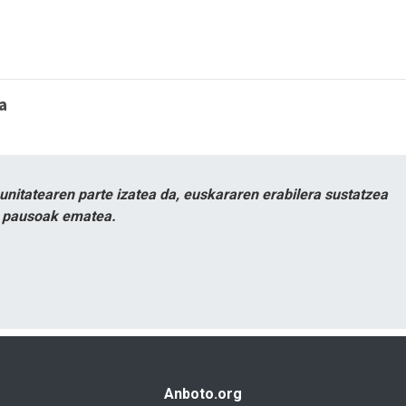
a
itatearen parte izatea da, euskararen erabilera sustatzea
n pausoak ematea.
Anboto.org