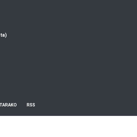
ta)
TARAKO
RSS