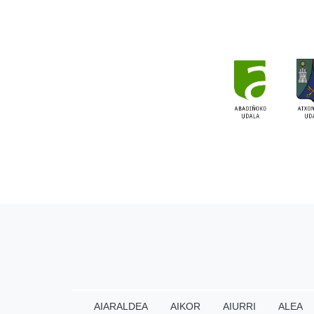
AIARALDEA
AIKOR
AIURRI
ALEA