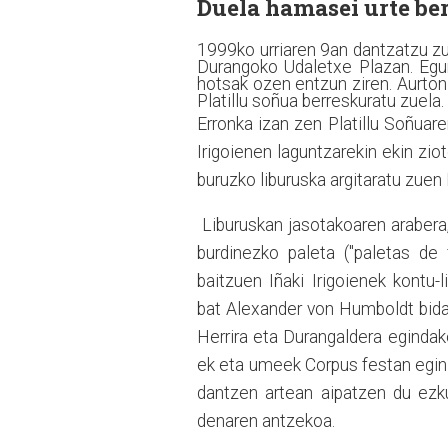
Duela hamasei urte ber
1999ko urriaren 9an dantzatzu zue
Durangoko Udaletxe Plazan. Eg
hotsak ozen entzun ziren. Aurton 1
Platillu soñua berreskuratu zuela.
Erronka izan zen Platillu Soñuaren
Irigoienen laguntzarekin ekin ziot
buruzko liburuska argitaratu zuen 
Liburuskan jasotakoaren arabera,
burdinezko paleta ("paletas de 
baitzuen Iñaki Irigoienek kontu-
bat Alexander von Humboldt bidaia
Herrira eta Durangaldera egindak
ek eta umeek Corpus festan egin 
dantzen artean aipatzen du ez
denaren antzekoa.