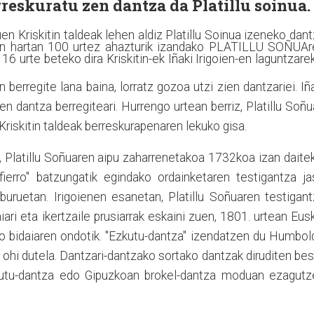
reskuratu zen dantza da Platillu soinua.
n Kriskitin taldeak lehen aldiz Platillu Soinua izeneko dan
un hartan 100 urtez ahazturik izandako PLATILLU SOÑUAr
6 urte beteko dira Kriskitin-ek Iñaki Irigoien-en laguntzare
 berregite lana baina, lorratz gozoa utzi zien dantzariei. Iñ
en dantza berregiteari. Hurrengo urtean berriz, Platillu Soñu
Kriskitin taldeak berreskurapenaren lekuko gisa.
 Platillu Soñuaren aipu zaharrenetakoa 1732koa izan daite
fierro" batzungatik egindako ordainketaren testigantza j
liburuetan. Irigoienen esanetan, Platillu Soñuaren testigan
ri eta ikertzaile prusiarrak eskaini zuen, 1801. urtean Eus
o bidaiaren ondotik. "Ezkutu-dantza" izendatzen du Humbol
ohi dutela. Dantzari-dantzako sortako dantzak diruditen be
kutu-dantza edo Gipuzkoan brokel-dantza moduan ezagutz