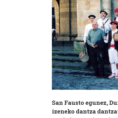
San Fausto egunez, Du
izeneko dantza dantza