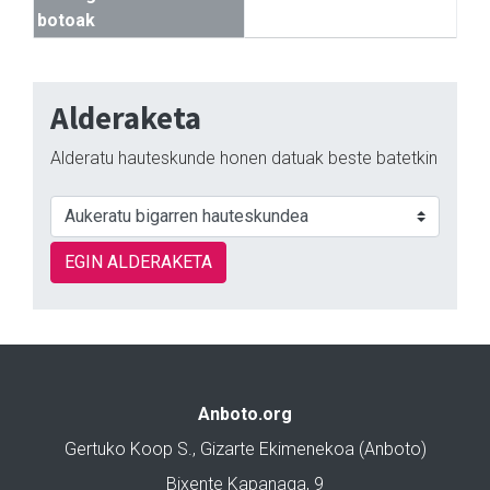
botoak
Alderaketa
Alderatu hauteskunde honen datuak beste batetkin
EGIN ALDERAKETA
Anboto.org
Gertuko Koop S., Gizarte Ekimenekoa (Anboto)
Bixente Kapanaga, 9