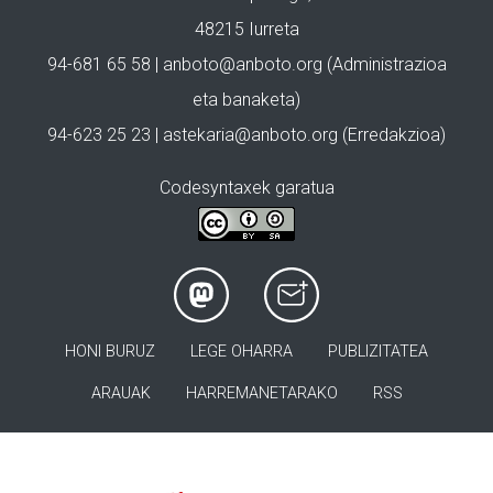
48215 Iurreta
94-681 65 58 |
anboto@anboto.org
(Administrazioa
eta banaketa)
94-623 25 23 |
astekaria@anboto.org
(Erredakzioa)
Codesyntaxek garatua
HONI BURUZ
LEGE OHARRA
PUBLIZITATEA
ARAUAK
HARREMANETARAKO
RSS