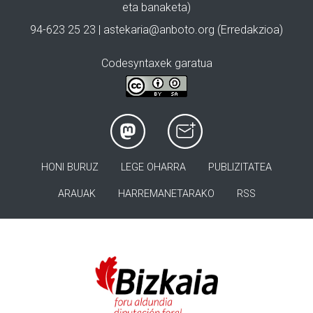
eta banaketa)
94-623 25 23 |
astekaria@anboto.org
(Erredakzioa)
Codesyntaxek garatua
HONI BURUZ
LEGE OHARRA
PUBLIZITATEA
ARAUAK
HARREMANETARAKO
RSS