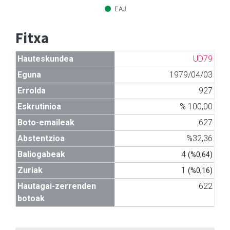
EAJ
Fitxa
Hauteskundea
UD79
Eguna
1979/04/03
Errolda
927
Eskrutinioa
% 100,00
Boto-emaileak
627
Abstentzioa
%32,36
Baliogabeak
4
(%0,64)
Zuriak
1
(%0,16)
Hautagai-zerrenden
622
botoak