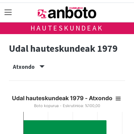
HAUTESKUNDEAK
Udal hauteskundeak 1979
Atxondo
Udal hauteskundeak 1979 - Atxondo
Boto kopurua - Eskrutinioa: %100,00