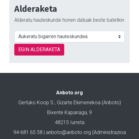
Alderaketa
Alderatu hauteskunde honen datuak beste batetkin
EGIN ALDERAKETA
Anboto.org
Gertuko Koop S., Gizarte Ekimenekoa (Anboto)
Bixente Kapanaga, 9
48215 Iurreta
94-681 65 58 |
anboto@anboto.org
(Administrazioa