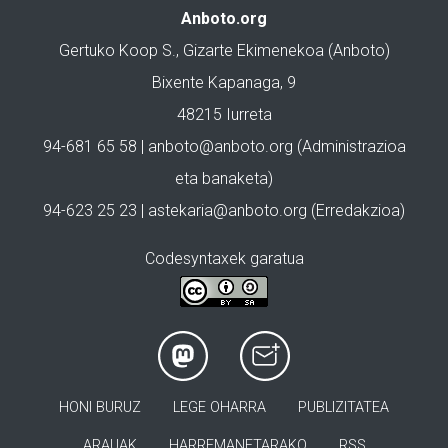
Anboto.org
Gertuko Koop S., Gizarte Ekimenekoa (Anboto)
Bixente Kapanaga, 9
48215 Iurreta
94-681 65 58 |
anboto@anboto.org
(Administrazioa
eta banaketa)
94-623 25 23 |
astekaria@anboto.org
(Erredakzioa)
Codesyntaxek garatua
HONI BURUZ
LEGE OHARRA
PUBLIZITATEA
ARAUAK
HARREMANETARAKO
RSS