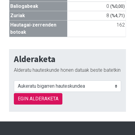
Baliogabeak
0
(%0,00)
Zuriak
8
(%4,71)
Hautagai-zerrenden
162
botoak
Alderaketa
Alderatu hauteskunde honen datuak beste batetkin
EGIN ALDERAKETA