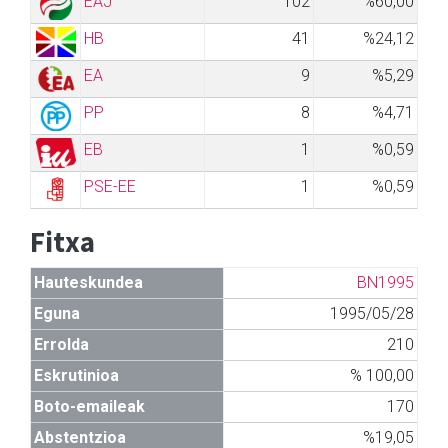
EAJ
102
%60,00
HB
41
%24,12
EA
9
%5,29
PP
8
%4,71
EB
1
%0,59
PSE-EE
1
%0,59
Fitxa
Hauteskundea
BN1995
Eguna
1995/05/28
Errolda
210
Eskrutinioa
% 100,00
Boto-emaileak
170
Abstentzioa
%19,05