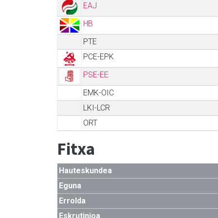
EAJ
HB
PTE
PCE-EPK
PSE-EE
EMK-OIC
LKI-LCR
ORT
Fitxa
Hauteskundea
Eguna
Errolda
Eskrutinioa