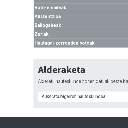
Boto-emaileak
Abstentzioa
Baliogabeak
Zuriak
Hautagai-zerrenden botoak
Alderaketa
Alderatu hauteskunde honen datuak beste ba