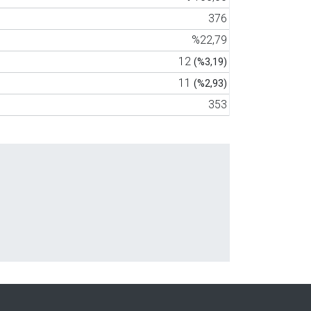
376
%22,79
12
(%3,19)
11
(%2,93)
353