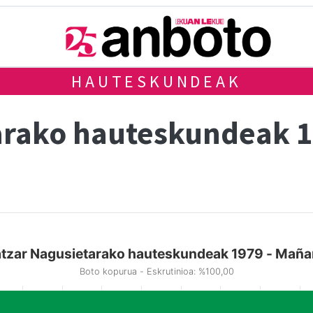
HAUTESKUNDEAK
arako hauteskundeak 
tzar Nagusietarako hauteskundeak 1979 - Maña
Boto kopurua - Eskrutinioa: %100,00