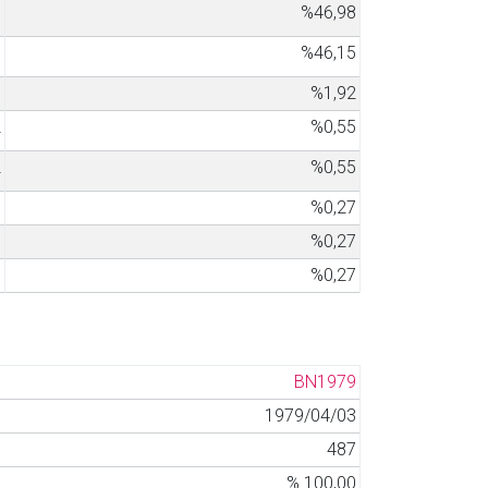
1
%46,98
8
%46,15
7
%1,92
2
%0,55
2
%0,55
1
%0,27
1
%0,27
1
%0,27
BN1979
1979/04/03
487
% 100,00