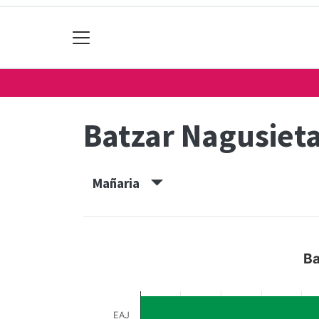
Batzar Nagusiet
Mañaria
Ba
EAJ