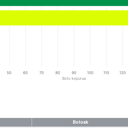
50
60
70
80
90
100
110
120
Boto kopurua
Botoak