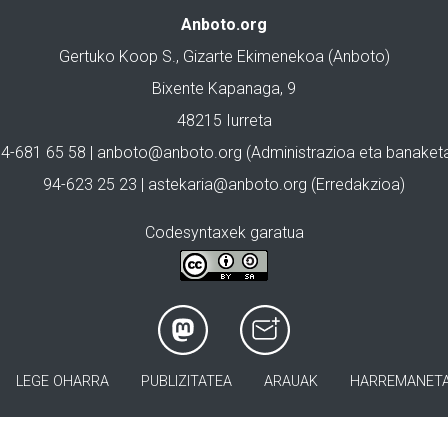
Anboto.org
Gertuko Koop S., Gizarte Ekimenekoa (Anboto)
Bixente Kapanaga, 9
48215 Iurreta
4-681 65 58 |
anboto@anboto.org
(Administrazioa eta banaket
94-623 25 23 |
astekaria@anboto.org
(Erredakzioa)
Codesyntaxek garatua
LEGE OHARRA
PUBLIZITATEA
ARAUAK
HARREMANET