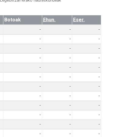
Legebiltzarrerako hauteskundeak
Botoak
Ehun.
Eser.
-
-
-
-
-
-
-
-
-
-
-
-
-
-
-
-
-
-
-
-
-
-
-
-
-
-
-
-
-
-
-
-
-
-
-
-