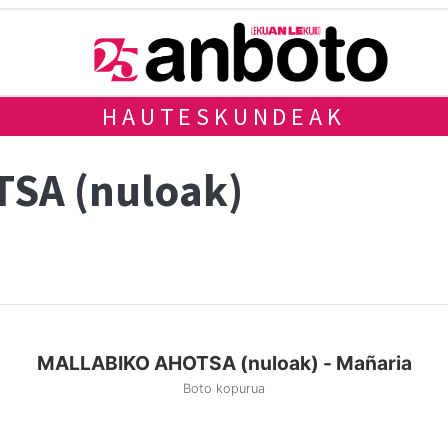
HAUTESKUNDEAK
SA (nuloak)
MALLABIKO AHOTSA (nuloak) - Mañaria
Boto kopurua