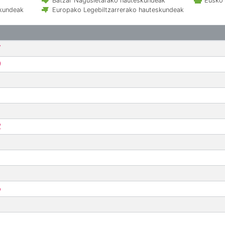
Batzar Nagusietarako hauteskundeak
Eusko 
skundeak
Europako Legebiltzarrerako hauteskundeak
7
9
2
6