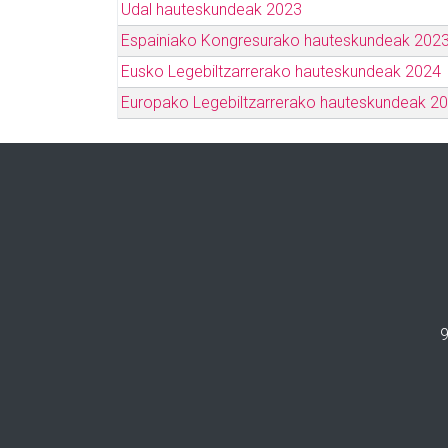
Udal hauteskundeak 2023
Espainiako Kongresurako hauteskundeak 202
Eusko Legebiltzarrerako hauteskundeak 2024
Europako Legebiltzarrerako hauteskundeak 2
9