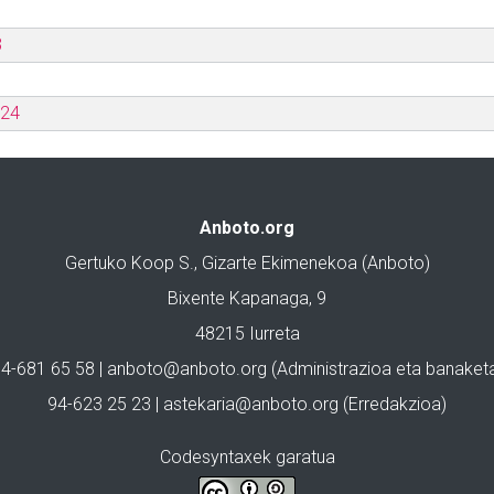
3
024
Anboto.org
Gertuko Koop S., Gizarte Ekimenekoa (Anboto)
Bixente Kapanaga, 9
48215 Iurreta
4-681 65 58 |
anboto@anboto.org
(Administrazioa eta banaket
94-623 25 23 |
astekaria@anboto.org
(Erredakzioa)
Codesyntaxek garatua