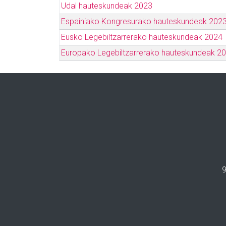
Udal hauteskundeak 2023
Espainiako Kongresurako hauteskundeak 202
Eusko Legebiltzarrerako hauteskundeak 2024
Europako Legebiltzarrerako hauteskundeak 2
9