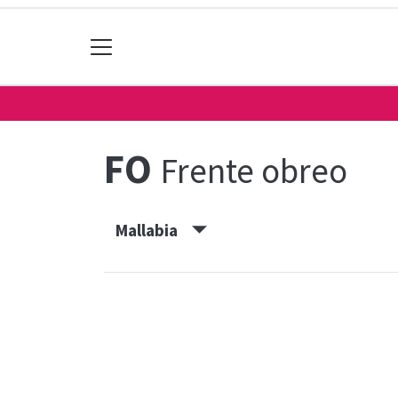
FO
Frente obreo
Mallabia