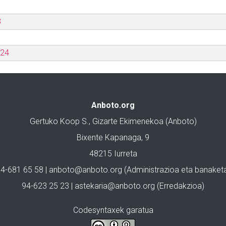
3
024
Anboto.org
Gertuko Koop S., Gizarte Ekimenekoa (Anboto)
Bixente Kapanaga, 9
48215 Iurreta
4-681 65 58 |
anboto@anboto.org
(Administrazioa eta banaket
94-623 25 23 |
astekaria@anboto.org
(Erredakzioa)
Codesyntaxek garatua