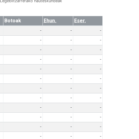
Legebiltzarrerako hauteskundeak
Botoak
Ehun.
Eser.
-
-
-
-
-
-
-
-
-
-
-
-
-
-
-
-
-
-
-
-
-
-
-
-
-
-
-
-
-
-
-
-
-
-
-
-