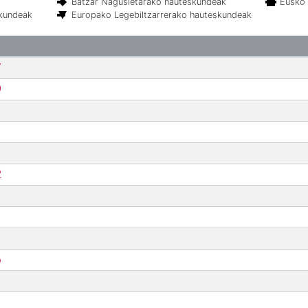
Batzar Nagusietarako hauteskundeak
Eusko 
skundeak
Europako Legebiltzarrerako hauteskundeak
7
9
2
6