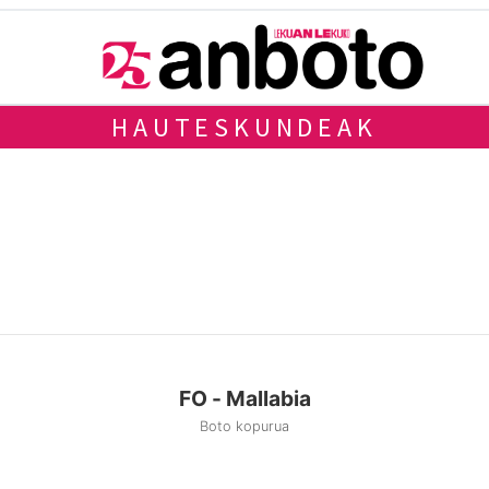
HAUTESKUNDEAK
FO - Mallabia
Boto kopurua