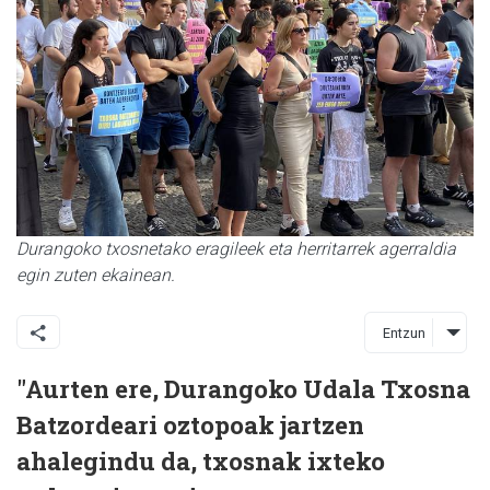
Durangoko txosnetako eragileek eta herritarrek agerraldia
egin zuten ekainean.
Entzun
"Aurten ere, Durangoko Udala Txosna
Batzordeari oztopoak jartzen
ahalegindu da, txosnak ixteko