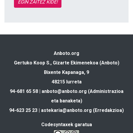
EGIN ZAITEZ KIDE!
Anboto.org
Gertuko Koop S., Gizarte Ekimenekoa (Anboto)
Bixente Kapanaga, 9
48215 Iurreta
94-681 65 58 |
anboto@anboto.org
(Administrazioa
eta banaketa)
94-623 25 23 |
astekaria@anboto.org
(Erredakzioa)
Codesyntaxek garatua