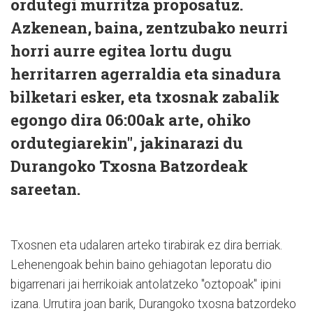
ordutegi murritza proposatuz.
Azkenean, baina, zentzubako neurri
horri aurre egitea lortu dugu
herritarren agerraldia eta sinadura
bilketari esker, eta txosnak zabalik
egongo dira 06:00ak arte, ohiko
ordutegiarekin", jakinarazi du
Durangoko Txosna Batzordeak
sareetan.
Txosnen eta udalaren arteko tirabirak ez dira berriak.
Lehenengoak behin baino gehiagotan leporatu dio
bigarrenari jai herrikoiak antolatzeko "oztopoak" ipini
izana. Urrutira joan barik, Durangoko txosna batzordeko