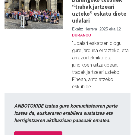
“trabak jartzeari
uzteko” eskatu diote
udalari
Ekaitz Herrera
2025 eka 12
DURANGO
"Udalari eskatzen diogu
gure jarduna errazteko, eta
arrazoi tekniko eta
juridikoen aitzakipean,
trabak jartzeari uzteko.
Finean, antolatzeko
eskubide…
ANBOTOKIDE izatea gure komunitatearen parte
izatea da, euskararen erabilera sustatzea eta
herrigintzaren aktibazioan pausoak ematea.