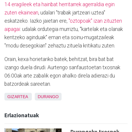
14 eragileek eta hainbat herritarrek agerraldia egin
zuten ekainean
, udalari "trabak jartzeari uztea"
eskatzeko. Iazko jaietan ere,
"oztopoak" izan zituzten
aipagai
: udalak ordutegia murriztu, "kartelak eta olanak
kentzeko aginduak" eman eta soinu-mugatzaileak
"modu desegokian" zehaztu zituela kritikatu zuten.
Orain, kexa horietariko batek, behitzat, bira bat bat
izango duela dirudi. Aurtengo sanfaustoetan txosnak
06:00ak arte zabalik egon ahalko direla adierazi du
batzordeak sareetan.
GIZARTEA
DURANGO
Erlazionatuak
Durangoko txosnek