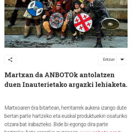
Entzun
Martxan da ANBOTOk antolatzen
duen Inauterietako argazki lehiaketa.
Martxoaren 6ra bitartean, herritarrek aukera izango dute
bertan parte hartzeko eta euskal produktuekin osaturiko
otzara bat irabazteko. Bide bi egongo dira parte