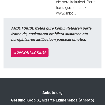
die bere irakurleei. Parte
hartu gura dutenek
www.anbo…
ANBOTOKIDE izatea gure komunitatearen parte
izatea da, euskararen erabilera sustatzea eta
herrigintzaren aktibazioan pausoak ematea.
EGIN ZAITEZ KIDE!
Anboto.org
Gertuko Koop S., Gizarte Ekimenekoa (Anboto)