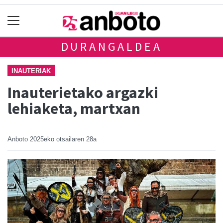
DURANGALDEA
INAUTERIAK
Inauterietako argazki
lehiaketa, martxan
Anboto
2025eko otsailaren 28a