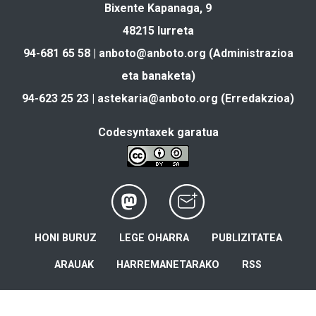
Bixente Kapanaga, 9
48215 Iurreta
94-681 65 58 |
anboto@anboto.org
(Administrazioa
eta banaketa)
94-623 25 23 |
astekaria@anboto.org
(Erredakzioa)
Codesyntaxek garatua
HONI BURUZ
LEGE OHARRA
PUBLIZITATEA
ARAUAK
HARREMANETARAKO
RSS