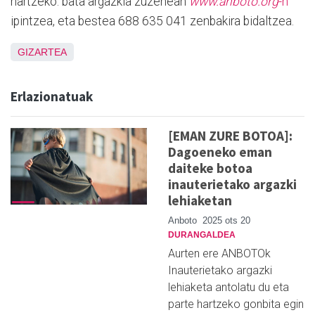
hartzeko: bata argazkia zuzenean
www.anboto.org
-n
ipintzea, eta bestea 688 635 041 zenbakira bidaltzea.
GIZARTEA
Erlazionatuak
[EMAN ZURE BOTOA]:
Dagoeneko eman
daiteke botoa
inauterietako argazki
lehiaketan
Anboto
2025 ots 20
DURANGALDEA
Aurten ere ANBOTOk
Inauterietako argazki
lehiaketa antolatu du eta
parte hartzeko gonbita egin