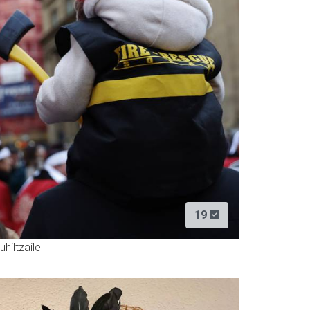
19
uhiltzaile