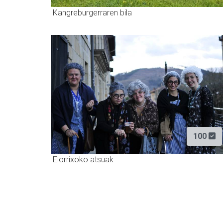
Kangreburgerraren bila
100
Elorrixoko atsuak