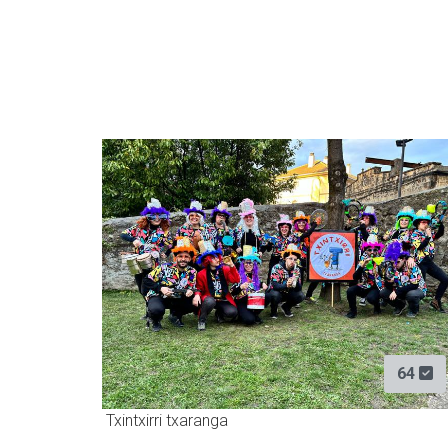
64
Txintxirri txaranga