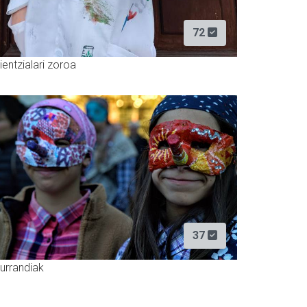
72
ientzialari zoroa
37
urrandiak