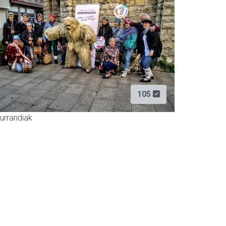
105
urrandiak