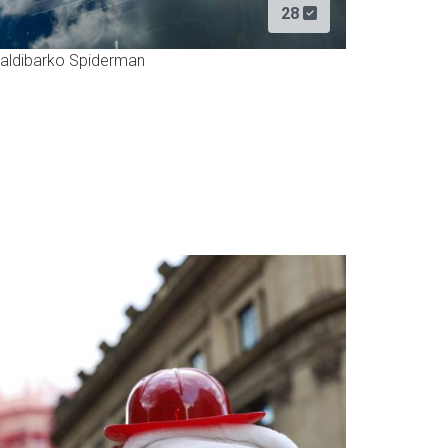
28
aldibarko Spiderman