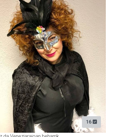
16
z da Veneziarajoan beharrik