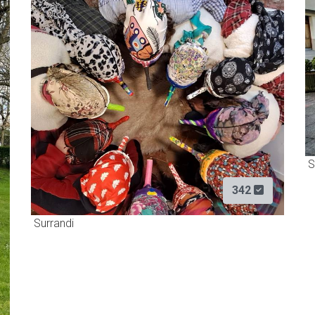
S
342
Surrandi