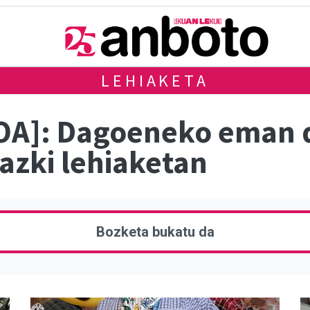
LEHIAKETA
A]: Dagoeneko eman d
azki lehiaketan
Bozketa bukatu da