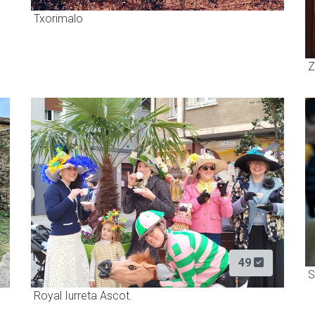
Txorimalo
Z
49
S
Royal Iurreta Ascot.