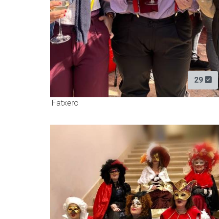
29
Fatxero