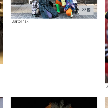
22
Bartolinak
S