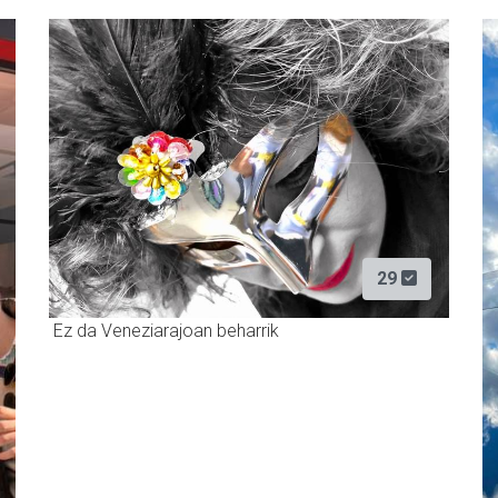
29
Ez da Veneziarajoan beharrik