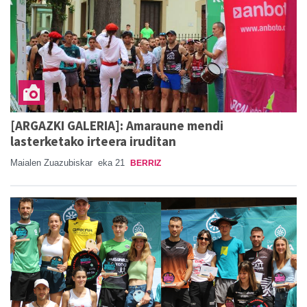
[ARGAZKI GALERIA]: Amaraune mendi
lasterketako irteera iruditan
Maialen Zuazubiskar
eka 21
BERRIZ