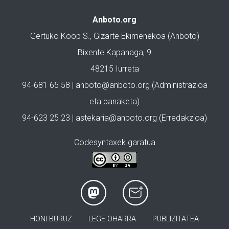
Anboto.org
Gertuko Koop S., Gizarte Ekimenekoa (Anboto)
Bixente Kapanaga, 9
48215 Iurreta
94-681 65 58 |
anboto@anboto.org
(Administrazioa
eta banaketa)
94-623 25 23 |
astekaria@anboto.org
(Erredakzioa)
Codesyntaxek garatua
HONI BURUZ
LEGE OHARRA
PUBLIZITATEA