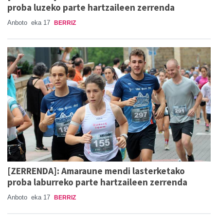
proba luzeko parte hartzaileen zerrenda
Anboto
eka 17
BERRIZ
[ZERRENDA]: Amaraune mendi lasterketako
proba laburreko parte hartzaileen zerrenda
Anboto
eka 17
BERRIZ