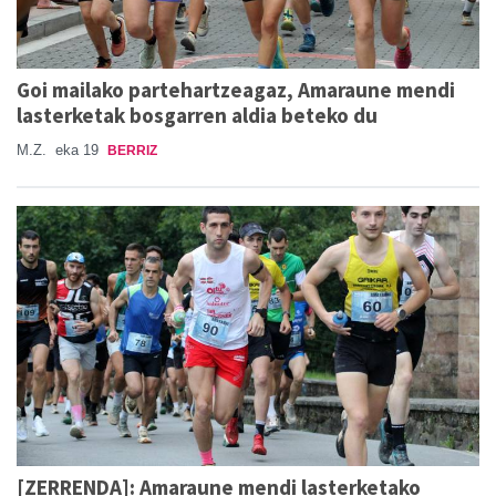
Goi mailako partehartzeagaz, Amaraune mendi
lasterketak bosgarren aldia beteko du
M.Z.
eka 19
BERRIZ
[ZERRENDA]: Amaraune mendi lasterketako