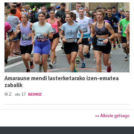
Amaraune mendi lasterketarako izen-ematea
zabalik
M.Z.
ots 17
BERRIZ
»» Albiste gehiago