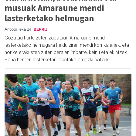
musuak Amaraune mendi
lasterketako helmugan
Anboto
eka 24
BERRIZ
Gozatua hartu zuten zapatuan Amaraune mendi
lasterketako helmugara heldu ziren mendi korrikalariek, eta
horixe erakusten zuten beraien irribarre, keinu eta ekintzek.
Hona hemen lasterketan jasotako argazki batzuk.