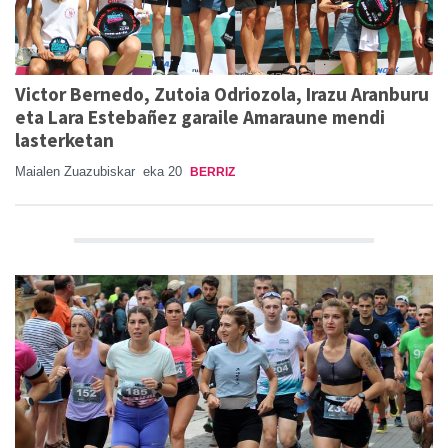
Victor Bernedo, Zutoia Odriozola, Irazu Aranburu
eta Lara Estebañez garaile Amaraune mendi
lasterketan
Maialen Zuazubiskar
eka 20
BERRIZ