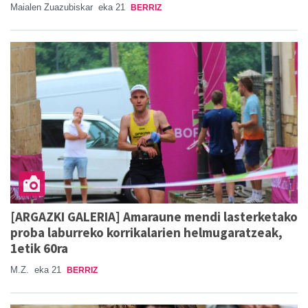
Maialen Zuazubiskar
eka 21
BERRIZ
[ARGAZKI GALERIA] Amaraune mendi lasterketako
proba laburreko korrikalarien helmugaratzeak,
1etik 60ra
M.Z.
eka 21
BERRIZ