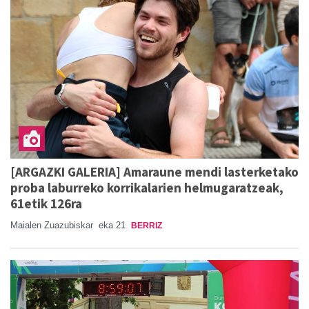
[ARGAZKI GALERIA] Amaraune mendi lasterketako
proba laburreko korrikalarien helmugaratzeak,
61etik 126ra
Maialen Zuazubiskar
eka 21
BERRIZ