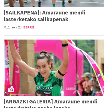
[SAILKAPENA]: Amaraune mendi
lasterketako sailkapenak
M.Z.
eka 23
BERRIZ
[ARGAZKI GALERIA] Amaraune mendi