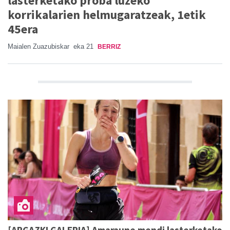
lasterketako proba luzeko
korrikalarien helmugaratzeak, 1etik
45era
Maialen Zuazubiskar
eka 21
BERRIZ
[ARGAZKI GALERIA] Amaraune mendi lasterketako