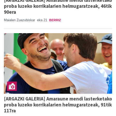
proba luzeko korrikalarien helmugaratzeak, 46tik
90era
Maialen Zuazubiskar
eka 21
BERRIZ
[ARGAZKI GALERIA] Amaraune mendi lasterketako
proba luzeko korrikalarien helmugaratzeak, 91tik
117ra