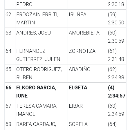
PEDRO
2:30:18
62
ERDOZAIN ERBITI,
IRUÑEA
(59)
MARTIN
2:30:50
63
ANDRES, JOSU
AMOREBIETA
(60)
2:30:59
64
FERNANDEZ
ZORNOTZA
(61)
GUTIERREZ, JULEN
2:31:48
65
OTERO RODRIGUEZ,
ABADIÑO
(62)
RUBEN
2:34:38
66
ELKORO GARCIA,
ELGETA
(4)
IONE
2:34:57
67
TERESA CÁMARA,
EIBAR
(63)
IMANOL
2:34:59
68
BAREA CARBAJO,
SOPELA
(64)