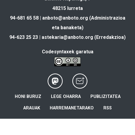
48215 Iurreta
94-681 65 58 |
anboto@anboto.org
(Administrazioa
eta banaketa)
94-623 25 23 |
astekaria@anboto.org
(Erredakzioa)
Codesyntaxek garatua
HONI BURUZ
LEGE OHARRA
PUBLIZITATEA
ARAUAK
HARREMANETARAKO
RSS