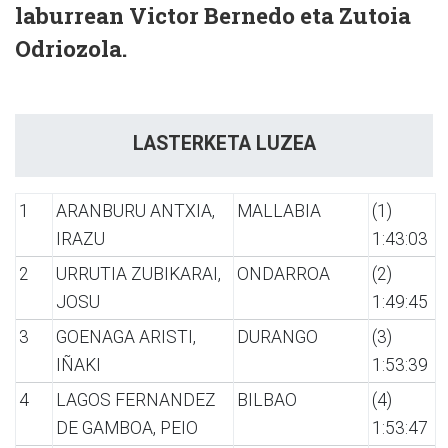
laburrean Victor Bernedo eta Zutoia
Odriozola.
LASTERKETA LUZEA
1
ARANBURU ANTXIA,
MALLABIA
(1)
IRAZU
1:43:03
2
URRUTIA ZUBIKARAI,
ONDARROA
(2)
JOSU
1:49:45
3
GOENAGA ARISTI,
DURANGO
(3)
IÑAKI
1:53:39
4
LAGOS FERNANDEZ
BILBAO
(4)
DE GAMBOA, PEIO
1:53:47