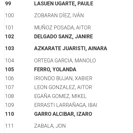
99
LASUEN UGARTE, PAULE
100
ZOBARAN DÍEZ, IVÁN
101
MUÑOZ POSADA, AITOR
102
DELGADO SANZ, JANIRE
103
AZKARATE JUARISTI, AINARA
104
ORTEGA GARCIA, MANOLO
105
FERRO, YOLANDA
106
IRIONDO BUJAN, XABIER
107
LEON GONZALEZ, AITOR
108
EGAÑA GOMEZ, MIKEL
109
ERRASTI LARRAÑAGA, IBAI
110
GARRO ALCIBAR, IZARO
111
ZABALA, JON