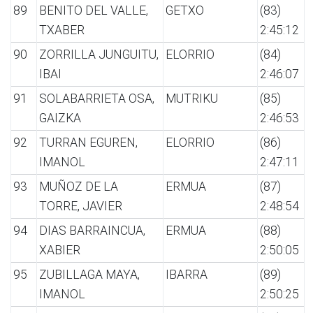
89
BENITO DEL VALLE,
GETXO
(83)
TXABER
2:45:12
90
ZORRILLA JUNGUITU,
ELORRIO
(84)
IBAI
2:46:07
91
SOLABARRIETA OSA,
MUTRIKU
(85)
GAIZKA
2:46:53
92
TURRAN EGUREN,
ELORRIO
(86)
IMANOL
2:47:11
93
MUÑOZ DE LA
ERMUA
(87)
TORRE, JAVIER
2:48:54
94
DIAS BARRAINCUA,
ERMUA
(88)
XABIER
2:50:05
95
ZUBILLAGA MAYA,
IBARRA
(89)
IMANOL
2:50:25