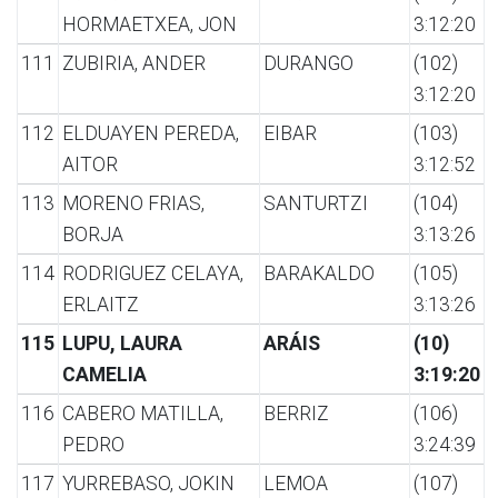
HORMAETXEA, JON
3:12:20
111
ZUBIRIA, ANDER
DURANGO
(102)
3:12:20
112
ELDUAYEN PEREDA,
EIBAR
(103)
AITOR
3:12:52
113
MORENO FRIAS,
SANTURTZI
(104)
BORJA
3:13:26
114
RODRIGUEZ CELAYA,
BARAKALDO
(105)
ERLAITZ
3:13:26
115
LUPU, LAURA
ARÁIS
(10)
CAMELIA
3:19:20
116
CABERO MATILLA,
BERRIZ
(106)
PEDRO
3:24:39
117
YURREBASO, JOKIN
LEMOA
(107)