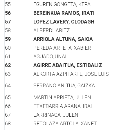
55
EGUREN GONGETA, KEPA
56
BEREINKUA RAMOS, IRATI
57
LOPEZ LAVERY, CLODAGH
58
ALBERDI, ARITZ
59
ARRIOLA ALTUNA, SAIOA
60
PEREDA ARTETA, XABIER
61
AGUADO, UNAI
62
AGIRRE ABAITUA, ESTIBALIZ
63
ALKORTA AZPITARTE, JOSE LUIS
64
SERRANO ANITUA, GAIZKA
65
MARTIN ARRIETA, JULEN
66
ETXEBARRIA ARANA, IBAI
67
LARRINAGA, JULEN
68
RETOLAZA ARTOLA, XANET