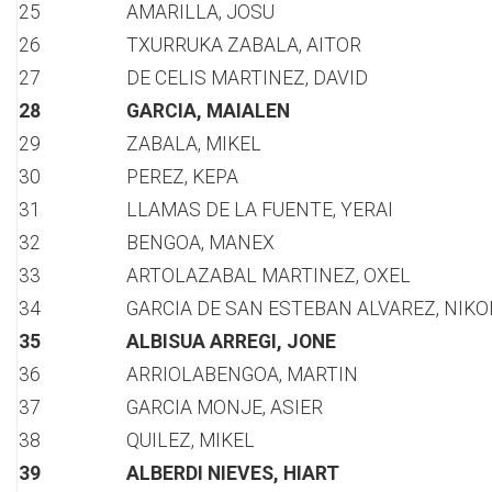
25
AMARILLA, JOSU
26
TXURRUKA ZABALA, AITOR
27
DE CELIS MARTINEZ, DAVID
28
GARCIA, MAIALEN
29
ZABALA, MIKEL
30
PEREZ, KEPA
31
LLAMAS DE LA FUENTE, YERAI
32
BENGOA, MANEX
33
ARTOLAZABAL MARTINEZ, OXEL
34
GARCIA DE SAN ESTEBAN ALVAREZ, NIK
35
ALBISUA ARREGI, JONE
36
ARRIOLABENGOA, MARTIN
37
GARCIA MONJE, ASIER
38
QUILEZ, MIKEL
39
ALBERDI NIEVES, HIART