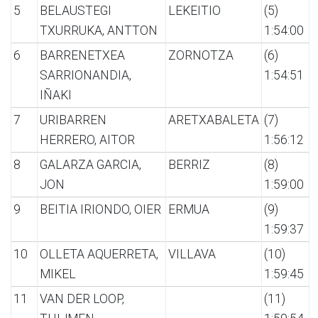
5
BELAUSTEGI
LEKEITIO
(5)
TXURRUKA, ANTTON
1:54:00
6
BARRENETXEA
ZORNOTZA
(6)
SARRIONANDIA,
1:54:51
IÑAKI
7
URIBARREN
ARETXABALETA
(7)
HERRERO, AITOR
1:56:12
8
GALARZA GARCIA,
BERRIZ
(8)
JON
1:59:00
9
BEITIA IRIONDO, OIER
ERMUA
(9)
1:59:37
10
OLLETA AQUERRETA,
VILLAVA
(10)
MIKEL
1:59:45
11
VAN DER LOOP,
(11)