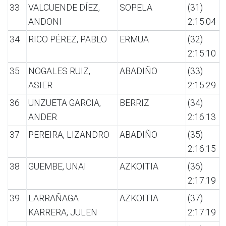
33
VALCUENDE DÍEZ,
SOPELA
(31)
ANDONI
2:15:04
34
RICO PÉREZ, PABLO
ERMUA
(32)
2:15:10
35
NOGALES RUIZ,
ABADIÑO
(33)
ASIER
2:15:29
36
UNZUETA GARCIA,
BERRIZ
(34)
ANDER
2:16:13
37
PEREIRA, LIZANDRO
ABADIÑO
(35)
2:16:15
38
GUEMBE, UNAI
AZKOITIA
(36)
2:17:19
39
LARRAÑAGA
AZKOITIA
(37)
KARRERA, JULEN
2:17:19