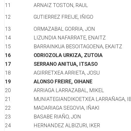
11
ARNAIZ TOSTON, RAUL
12
GUTIERREZ FREIJE, IÑIGO
13
ORMAZABAL GORRIA, JON
14
LIZUNDIA NAFARRATE, ENAITZ
15
BARRAINKUA BESOITAGOENA, EKAITZ
16
ODRIOZOLA URKIZA, ZUTOIA
17
SERRANO ANITUA, ITSASO
18
AGIRRETXEA ARRIETA, JOSU
19
ALONSO FREIRE, OIHANE
20
ARRIAGA LARRAZABAL, MIKEL
21
MUNIATEGIANDIKOETXEA LARRAÑAGA, I
22
MADARIAGA SEGOVIA, IÑAKI
23
BASABE RIAÑO, JON
24
HERNANDEZ ALBIZURI, IKER