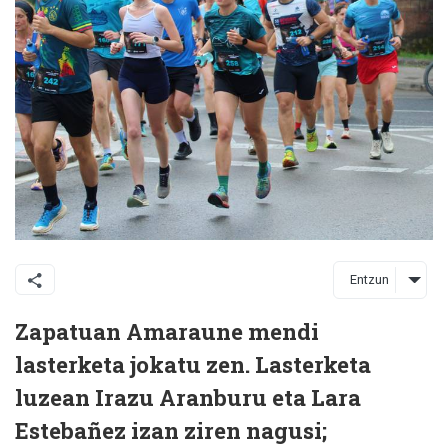
Entzun
Zapatuan Amaraune mendi
lasterketa jokatu zen. Lasterketa
luzean Irazu Aranburu eta Lara
Estebañez izan ziren nagusi;