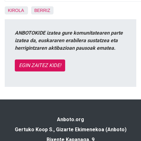
KIROLA
BERRIZ
ANBOTOKIDE izatea gure komunitatearen parte
izatea da, euskararen erabilera sustatzea eta
herrigintzaren aktibazioan pausoak ematea.
EGIN ZAITEZ KIDE!
Anboto.org
Gertuko Koop S., Gizarte Ekimenekoa (Anboto)
Bixente Kapanaga, 9