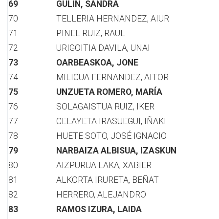
69
GULIN, SANDRA
70
TELLERIA HERNANDEZ, AIUR
71
PINEL RUIZ, RAUL
72
URIGOITIA DAVILA, UNAI
73
OARBEASKOA, JONE
74
MILICUA FERNANDEZ, AITOR
75
UNZUETA ROMERO, MARÍA
76
SOLAGAISTUA RUIZ, IKER
77
CELAYETA IRASUEGUI, IÑAKI
78
HUETE SOTO, JOSÉ IGNACIO
79
NARBAIZA ALBISUA, IZASKUN
80
AIZPURUA LAKA, XABIER
81
ALKORTA IRURETA, BEÑAT
82
HERRERO, ALEJANDRO
83
RAMOS IZURA, LAIDA