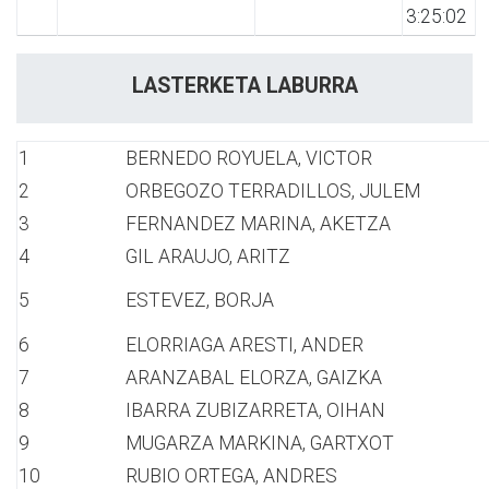
3:25:02
LASTERKETA LABURRA
1
BERNEDO ROYUELA, VICTOR
2
ORBEGOZO TERRADILLOS, JULEM
3
FERNANDEZ MARINA, AKETZA
4
GIL ARAUJO, ARITZ
5
ESTEVEZ, BORJA
6
ELORRIAGA ARESTI, ANDER
7
ARANZABAL ELORZA, GAIZKA
8
IBARRA ZUBIZARRETA, OIHAN
9
MUGARZA MARKINA, GARTXOT
10
RUBIO ORTEGA, ANDRES