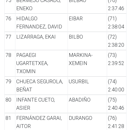
75
BERMEJO CASADO,
BILBAO
(70)
ENEKO
2:37:46
76
HIDALGO
EIBAR
(71)
FERNANDEZ, DAVID
2:38:04
77
LIZARRAGA, EKAI
BILBO
(72)
2:38:20
78
PAGAEGI
MARKINA-
(73)
UGARTETXEA,
XEMEIN
2:39:52
TXOMIN
79
CHUECA SEGUROLA,
USURBIL
(74)
BEÑAT
2:40:00
80
INFANTE CUETO,
ABADIÑO
(75)
ASIER
2:40:46
81
FERNÁNDEZ GARAI,
DURANGO
(76)
AITOR
2:41:28