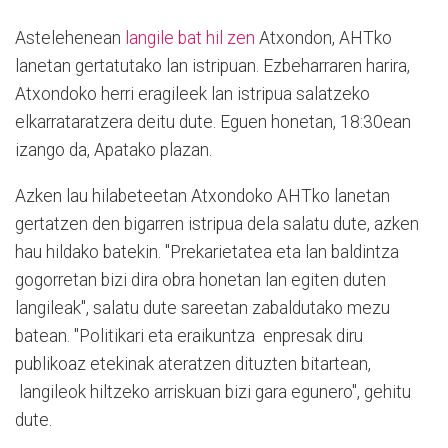
Astelehenean
langile bat hil zen
Atxondon, AHTko
lanetan gertatutako lan istripuan. Ezbeharraren harira,
Atxondoko herri eragileek lan istripua salatzeko
elkarrataratzera deitu dute. Eguen honetan, 18:30ean
izango da, Apatako plazan.
Azken lau hilabeteetan Atxondoko AHTko lanetan
gertatzen den bigarren istripua dela salatu dute, azken
hau hildako batekin. "Prekarietatea eta lan baldintza
gogorretan bizi dira obra honetan lan egiten duten
langileak", salatu dute sareetan zabaldutako mezu
batean. "Politikari eta eraikuntza enpresak diru
publikoaz etekinak ateratzen dituzten bitartean,
langileok hiltzeko arriskuan bizi gara egunero", gehitu
dute.