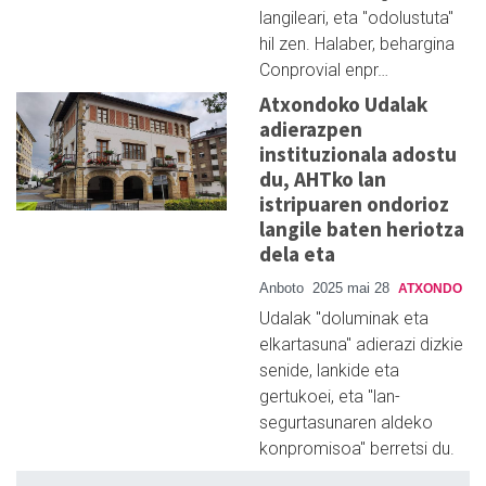
langileari, eta "odolustuta"
hil zen. Halaber, behargina
Conprovial enpr…
Atxondoko Udalak
adierazpen
instituzionala adostu
du, AHTko lan
istripuaren ondorioz
langile baten heriotza
dela eta
Anboto
2025 mai 28
ATXONDO
Udalak "doluminak eta
elkartasuna" adierazi dizkie
senide, lankide eta
gertukoei, eta "lan-
segurtasunaren aldeko
konpromisoa" berretsi du.