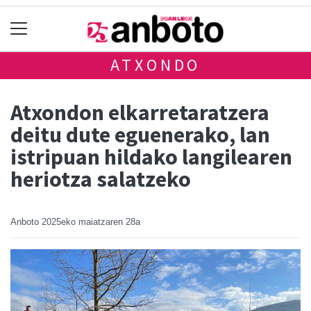
ATXONDO
Atxondon elkarretaratzera
deitu dute eguenerako, lan
istripuan hildako langilearen
heriotza salatzeko
Anboto
2025eko maiatzaren 28a