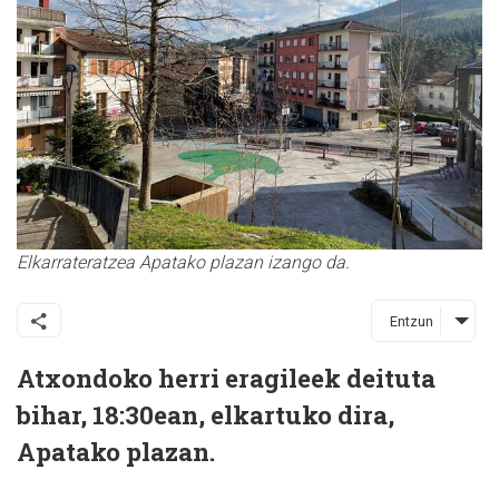
Elkarrateratzea Apatako plazan izango da.
Entzun
Atxondoko herri eragileek deituta
bihar, 18:30ean, elkartuko dira,
Apatako plazan.