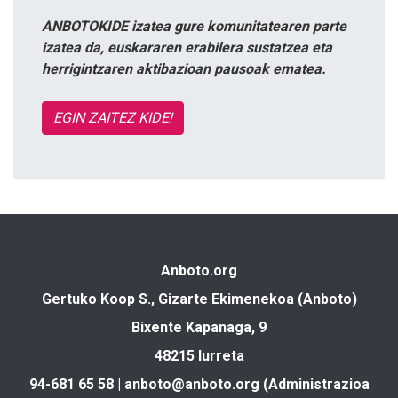
ANBOTOKIDE izatea gure komunitatearen parte
izatea da, euskararen erabilera sustatzea eta
herrigintzaren aktibazioan pausoak ematea.
EGIN ZAITEZ KIDE!
Anboto.org
Gertuko Koop S., Gizarte Ekimenekoa (Anboto)
Bixente Kapanaga, 9
48215 Iurreta
94-681 65 58 |
anboto@anboto.org
(Administrazioa