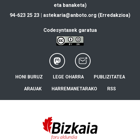
eta banaketa)
94-623 25 23 |
astekaria@anboto.org
(Erredakzioa)
Codesyntaxek garatua
HONI BURUZ
LEGE OHARRA
PUBLIZITATEA
ARAUAK
HARREMANETARAKO
RSS