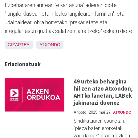
Ezbeharraren aurrean "elkartasuna" adierazi diote
"langile klaseari eta hildako langilearen familiari", eta,
udal taldeari obra horretako "prekarietate eta
irregulartasun guztiak salatzen jarraitzeko" eskatu diote.
GIZARTEA
ATXONDO
Erlazionatuak
49 urteko behargina
hil zen atzo Atxondon,
AHTko lanetan, LABek
jakinarazi duenez
Anboto
2025 mai 27
ATXONDO
Sindikatuaren esanetan,
"pieza baten erorketak
zauri larriak" eragin zizkion