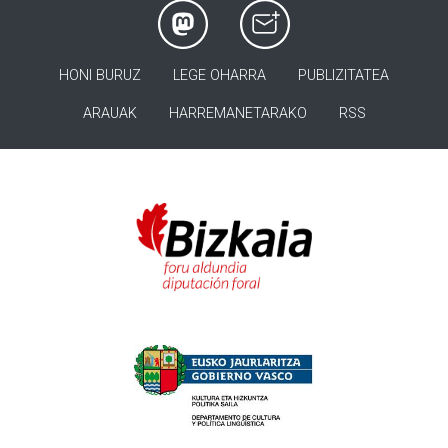
HONI BURUZ
LEGE OHARRA
PUBLIZITATEA
ARAUAK
HARREMANETARAKO
RSS