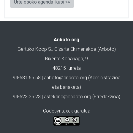
Urte osoko agenda ikusi »»
Anboto.org
Gertuko Koop S., Gizarte Ekimenekoa (Anboto)
Bixente Kapanaga, 9
48215 Iurreta
94-681 65 58 |
anboto@anboto.org
(Administrazioa
eta banaketa)
94-623 25 23 |
astekaria@anboto.org
(Erredakzioa)
Codesyntaxek garatua