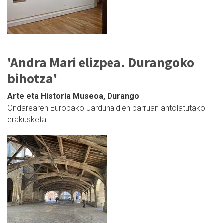
'Andra Mari elizpea. Durangoko
bihotza'
Arte eta Historia Museoa, Durango
Ondarearen Europako Jardunaldien barruan antolatutako
erakusketa.