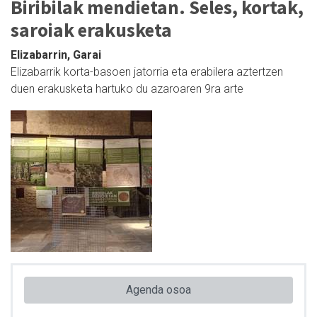
Biribilak mendietan. Seles, kortak,
saroiak erakusketa
Elizabarrin, Garai
Elizabarrik korta-basoen jatorria eta erabilera aztertzen
duen erakusketa hartuko du azaroaren 9ra arte
Agenda osoa