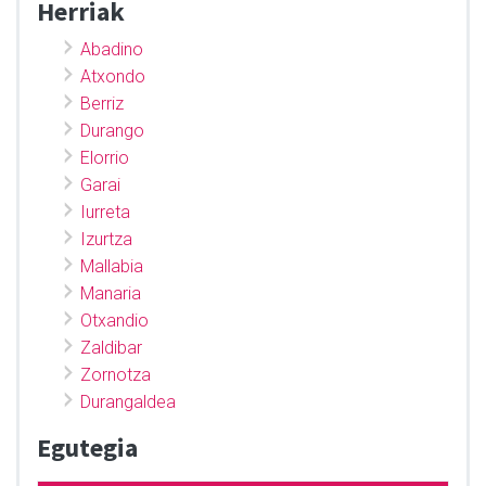
Herriak
Abadino
Atxondo
Berriz
Durango
Elorrio
Garai
Iurreta
Izurtza
Mallabia
Manaria
Otxandio
Zaldibar
Zornotza
Durangaldea
Egutegia