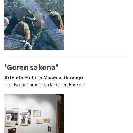
'Goren sakona'
Arte eta Historia Museoa, Durango
Ros Boisier artistaren lanen erakusketa.