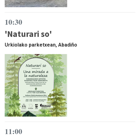
10:30
'Naturari so'
Urkiolako parketxean, Abadiño
11:00