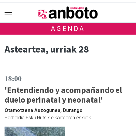
AGENDA
Asteartea, urriak 28
18:00
'Entendiendo y acompañando el
duelo perinatal y neonatal'
Otamotzena Auzogunea, Durango
Berbaldia Esku Hutsik elkartearen eskutik.