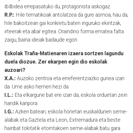
ibilbidea errepasatuko du, protagonista askogaz.
R.P.:
Hile tematikoak antolatzea da gure asmoa, hau da,
hile bakoitzean gai konkretu baten inguruko ekintzak,
irteerak eta abar egitea. Oraindino forma ematea falta
zaigu, baina ideiak badaude egon.
Eskolak Traña-Matienaren izaera sortzen lagundu
duela diozue. Zer ekarpen egin dio eskolak
auzoari?
X.A.:
Auzoko zentroa eta erreferentziazko gunea izan
da. Ume asko hemen hezi da.
I.L.:
Eta elkargune bat ere izan da, eskola orduetan zein
handik kanpora.
I.G.:
Azken batean, eskola honetan euskaldunen seme-
alabak eta Gaztela eta Leon, Extremadura eta beste
hainbat tokitatik etorritakoen seme-alabak batu gara.