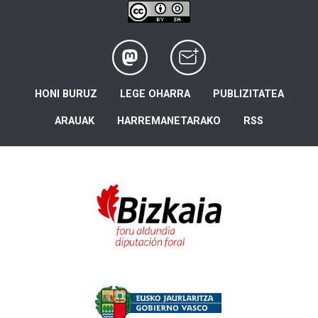
HONI BURUZ
LEGE OHARRA
PUBLIZITATEA
ARAUAK
HARREMANETARAKO
RSS