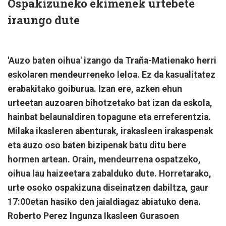
Ospakizuneko ekimenek urtebete
iraungo dute
'Auzo baten oihua' izango da Traña-Matienako herri
eskolaren mendeurreneko leloa. Ez da kasualitatez
erabakitako goiburua. Izan ere, azken ehun
urteetan auzoaren bihotzetako bat izan da eskola,
hainbat belaunaldiren topagune eta erreferentzia.
Milaka ikasleren abenturak, irakasleen irakaspenak
eta auzo oso baten bizipenak batu ditu bere
hormen artean. Orain, mendeurrena ospatzeko,
oihua lau haizeetara zabalduko dute. Horretarako,
urte osoko ospakizuna diseinatzen dabiltza, gaur
17:00etan hasiko den jaialdiagaz abiatuko dena.
Roberto Perez Ingunza Ikasleen Gurasoen