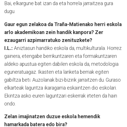
Bai, elkargune bat izan da eta horrela jarraitzea gura
dugu.
Gaur egun zelakoa da Traña-Matienako herri eskola
arlo akademikoan zein handik kanpora? Zer
ezaugarri azpimarratuko zenituzkete?
I.L.:
Aniztasun handiko eskola da, multikulturala. Horrez
gainera, etengabe berrikuntzaren eta formakuntzaren
aldeko apustua egiten dabilen eskola da, metodologia
eguneratuagaz. Ikasten eta lanketa berriak egiten
gabiltza beti. Auzolanak bizi-bizirik jarraitzen du. Guraso
elkarteak laguntza ikaragarria eskaintzen dio eskolari.
Ekintza asko euren laguntzari eskerrak irteten da hain
ondo.
Zelan imajinatzen duzue eskola hemendik
hamarkada batera edo bira?