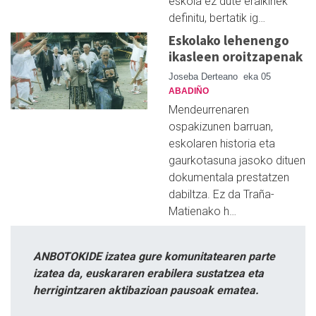
eskola ez dute eraikinek
definitu, bertatik ig…
Eskolako lehenengo
ikasleen oroitzapenak
Joseba Derteano
eka 05
ABADIÑO
Mendeurrenaren
ospakizunen barruan,
eskolaren historia eta
gaurkotasuna jasoko dituen
dokumentala prestatzen
dabiltza. Ez da Traña-
Matienako h…
ANBOTOKIDE izatea gure komunitatearen parte
izatea da, euskararen erabilera sustatzea eta
herrigintzaren aktibazioan pausoak ematea.