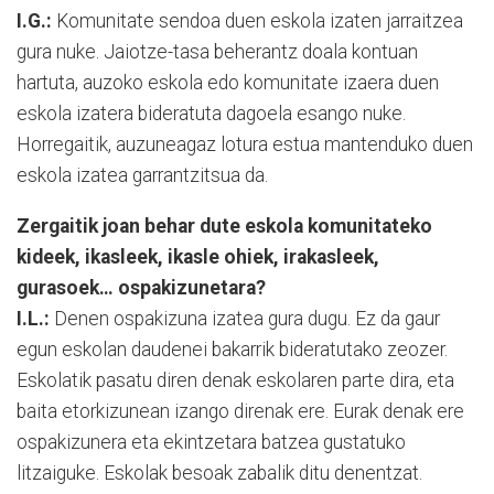
I.G.:
Komunitate sendoa duen eskola izaten jarraitzea
gura nuke. Jaiotze-tasa beherantz doala kontuan
hartuta, auzoko eskola edo komunitate izaera duen
eskola izatera bideratuta dagoela esango nuke.
Horregaitik, auzuneagaz lotura estua mantenduko duen
eskola izatea garrantzitsua da.
Zergaitik joan behar dute eskola komunitateko
kideek, ikasleek, ikasle ohiek, irakasleek,
gurasoek… ospakizunetara?
I.L.:
Denen ospakizuna izatea gura dugu. Ez da gaur
egun eskolan daudenei bakarrik bideratutako zeozer.
Eskolatik pasatu diren denak eskolaren parte dira, eta
baita etorkizunean izango direnak ere. Eurak denak ere
ospakizunera eta ekintzetara batzea gustatuko
litzaiguke. Eskolak besoak zabalik ditu denentzat.