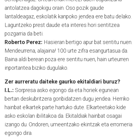
antolatzea dagokigu orain. Oso pozik gaude
lantaldeagaz, eskolatik kanpoko jendea ere batu delako.
Laguntzeko prest daude eta interes hori sentitzea
pozgarria da beti.
Roberto Perez:
Hasieran bertigo apur bat sentitu nuen.
Mendeurrena, alajaina! 100 urte zifra esangurtasua da.
Baina aldi berean poza ere sentitu nuen, hain urteurren
inportantea biziko dugulako.
Zer aurreratu daiteke gaurko ekitaldiari buruz?
I.L.:
Sorpresa asko egongo da eta horiek egunean
bertan deskubritzera gonbidatzen dugu jendea. Herriko
hainbat elkartek parte hartuko dute. Elkarteetako kide
asko eskolan ibilitakoa da. Ekitaldiak hainbat osagai
izango du. Ondoren, umeentzako ekintzak eta erromeria
egongo dira.