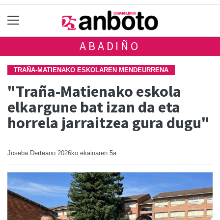
ABADIÑO
TRAÑA-MATIENAKO ESKOLAREN MENDEURRENA
"Traña-Matienako eskola
elkargune bat izan da eta
horrela jarraitzea gura dugu"
Joseba Derteano
2026ko ekainaren 5a