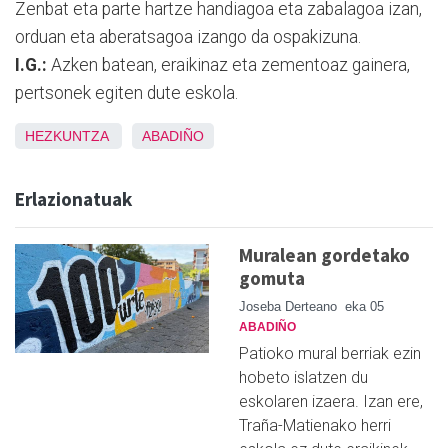
Zenbat eta parte hartze handiagoa eta zabalagoa izan,
orduan eta aberatsagoa izango da ospakizuna.
I.G.:
Azken batean, eraikinaz eta zementoaz gainera,
pertsonek egiten dute eskola.
HEZKUNTZA
ABADIÑO
Erlazionatuak
Muralean gordetako
gomuta
Joseba Derteano
eka 05
ABADIÑO
Patioko mural berriak ezin
hobeto islatzen du
eskolaren izaera. Izan ere,
Traña-Matienako herri