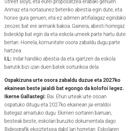
Street Boys, eta eurei proposatzea erabaki genuen.
Arimaz eta nortasunez beteriko abestia egin dute, eta
horixe gura genuen, eta ez adimen artifialagaz egindako
zeozer, bat ere arimarik bakoa. Gainera, abesti horregaz
bideoklip bat egin da eta eskola umeek parte hartu dute
bertan. Horrela, komunitate osora zabaldu dugu parte
hartzea.
I.L
:
Indar handiko abestia da eta igartzen da eskola
barrutik bizi izan duen batek sorturikoa dela.
Ospakizuna urte osora zabaldu duzue eta 2027ko
ekainean beste jaialdi bat egongo da kolofoi legez.
Ikerne Gallastegi:
Bai. Ehun urteak urte osoan
ospatuko ditugu eta 2027ko ekainean jai erraldoi
bategaz amaituko dugu. Ekimen sortaren barruan,
besteak beste, eskolari buruzko dokumentala dago.
Bideografik ekoiztetxea dabil lan horretan. Eskolaren