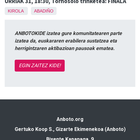
URRIAK 31, 18:30, Tornosolo trinketea: FINALA
KIROLA
ABADIÑO
ANBOTOKIDE izatea gure komunitatearen parte
izatea da, euskararen erabilera sustatzea eta
herrigintzaren aktibazioan pausoak ematea.
EGIN ZAITEZ KIDE!
Anboto.org
Gertuko Koop S., Gizarte Ekimenekoa (Anboto)
Bixente Kapanaga, 9