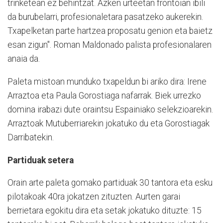
trinketean ez behintzat. Azken urteetan frontoian ibili
da burubelarri, profesionaletara pasatzeko aukerekin.
Txapelketan parte hartzea proposatu genion eta baietz
esan zigun". Roman Maldonado palista profesionalaren
anaia da.
Paleta mistoan munduko txapeldun bi ariko dira: Irene
Arraztoa eta Paula Gorostiaga nafarrak. Biek urrezko
domina irabazi dute oraintsu Espainiako selekzioarekin.
Arraztoak Mutuberriarekin jokatuko du eta Gorostiagak
Darribatekin.
Partiduak setera
Orain arte paleta gomako partiduak 30 tantora eta esku
pilotakoak 40ra jokatzen zituzten. Aurten garai
berrietara egokitu dira eta setak jokatuko dituzte: 15