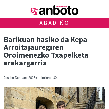
ABADIÑO
Barikuan hasiko da Kepa
Arroitajauregiren
Oroimenezko Txapelketa
erakargarria
Joseba Derteano
2025eko irailaren 30a