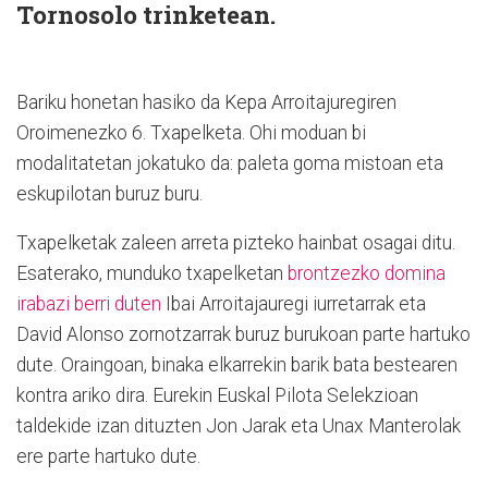
Tornosolo trinketean.
Bariku honetan hasiko da Kepa Arroitajuregiren
Oroimenezko 6. Txapelketa. Ohi moduan bi
modalitatetan jokatuko da: paleta goma mistoan eta
eskupilotan buruz buru.
Txapelketak zaleen arreta pizteko hainbat osagai ditu.
Esaterako, munduko txapelketan
brontzezko domina
irabazi berri duten
Ibai Arroitajauregi iurretarrak eta
David Alonso zornotzarrak buruz burukoan parte hartuko
dute. Oraingoan, binaka elkarrekin barik bata bestearen
kontra ariko dira. Eurekin Euskal Pilota Selekzioan
taldekide izan dituzten Jon Jarak eta Unax Manterolak
ere parte hartuko dute.