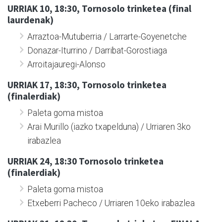
URRIAK 10, 18:30, Tornosolo trinketea (final
laurdenak)
Arraztoa-Mutuberria / Larrarte-Goyenetche
Donazar-Iturrino / Darribat-Gorostiaga
Arroitajauregi-Alonso
URRIAK 17, 18:30, Tornosolo trinketea
(finalerdiak)
Paleta goma mistoa
Arai Murillo (iazko txapelduna) / Urriaren 3ko
irabazlea
URRIAK 24, 18:30 Tornosolo trinketea
(finalerdiak)
Paleta goma mistoa
Etxeberri Pacheco / Urriaren 10eko irabazlea