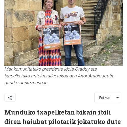
Mankomunitateko presidente Idoia Otaduy eta
txapelketako antolatzaileetakoa den Aitor Arabiourrutia
gaurko aurkezpenean.
Entzun
Munduko txapelketan bikain ibili
diren hainbat pilotarik jokatuko dute