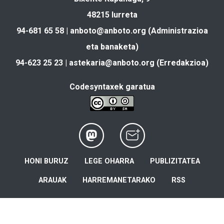
48215 Iurreta
94-681 65 58 |
anboto@anboto.org
(Administrazioa
eta banaketa)
94-623 25 23 |
astekaria@anboto.org
(Erredakzioa)
Codesyntaxek garatua
HONI BURUZ
LEGE OHARRA
PUBLIZITATEA
ARAUAK
HARREMANETARAKO
RSS