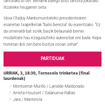
tantorako bi set. Beharrik balego bost tantora jokatuko
litzateke hirugarren seta.
Idoia Otaduy Mankomunitateko presidentearen
esanetan txapelketak "balio berezia" du eurentzako. "Ez
da omenaldi bat soilik, baizik belaunaldi berriei
modalitate hau ezagurazteko aukera bat ere bada. Kepa
horretan ibili zen bere bizitza osoan zehar".
PARTIDUAK
URRIAK, 3, 18:30, Tornosolo trinketea (final
laurdenak)
Montserrat-Murillo / Larralde-Maldonado
Arrieta-Housset / Salanueva-Rabas
Jara / Manterola