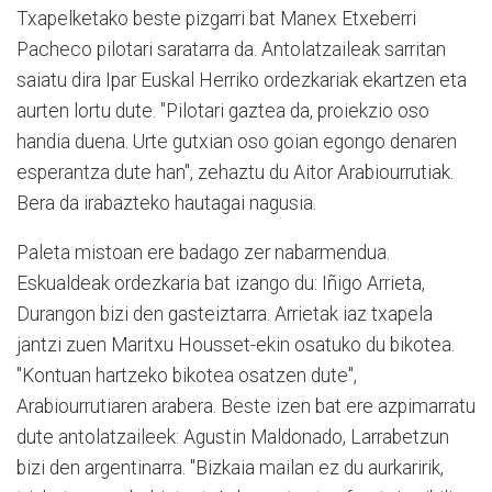
Txapelketako beste pizgarri bat Manex Etxeberri
Pacheco pilotari saratarra da. Antolatzaileak sarritan
saiatu dira Ipar Euskal Herriko ordezkariak ekartzen eta
aurten lortu dute. "Pilotari gaztea da, proiekzio oso
handia duena. Urte gutxian oso goian egongo denaren
esperantza dute han", zehaztu du Aitor Arabiourrutiak.
Bera da irabazteko hautagai nagusia.
Paleta mistoan ere badago zer nabarmendua.
Eskualdeak ordezkaria bat izango du: Iñigo Arrieta,
Durangon bizi den gasteiztarra. Arrietak iaz txapela
jantzi zuen Maritxu Housset-ekin osatuko du bikotea.
"Kontuan hartzeko bikotea osatzen dute",
Arabiourrutiaren arabera. Beste izen bat ere azpimarratu
dute antolatzaileek: Agustin Maldonado, Larrabetzun
bizi den argentinarra. "Bizkaia mailan ez du aurkaririk,