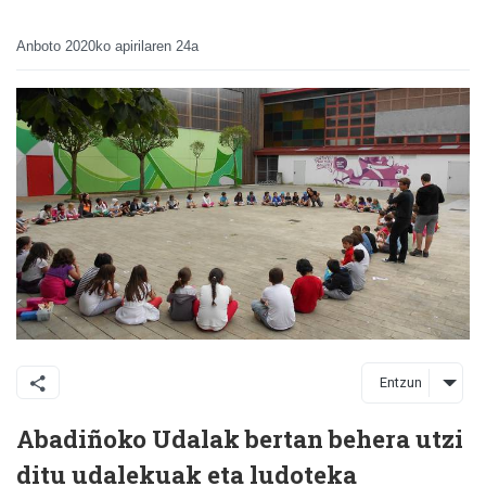
Anboto
2020ko apirilaren 24a
Entzun
Abadiñoko Udalak bertan behera utzi
ditu udalekuak eta ludoteka