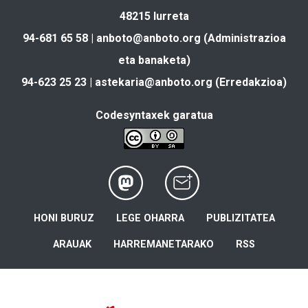
48215 Iurreta
94-681 65 58 |
anboto@anboto.org
(Administrazioa
eta banaketa)
94-623 25 23 |
astekaria@anboto.org
(Erredakzioa)
Codesyntaxek garatua
HONI BURUZ
LEGE OHARRA
PUBLIZITATEA
ARAUAK
HARREMANETARAKO
RSS