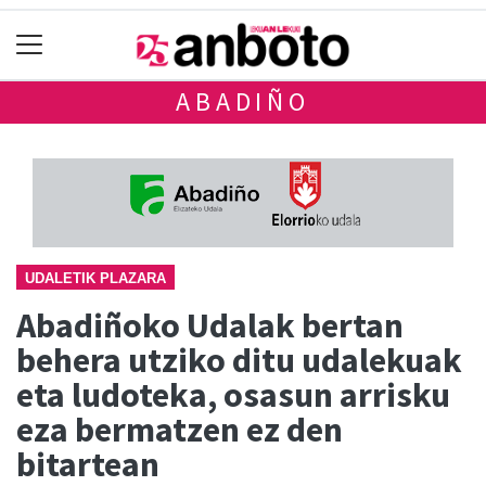
ABADIÑO
UDALETIK PLAZARA
Abadiñoko Udalak bertan
behera utziko ditu udalekuak
eta ludoteka, osasun arrisku
eza bermatzen ez den
bitartean