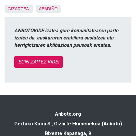
GIZARTEA
ABADIÑO
ANBOTOKIDE izatea gure komunitatearen parte
izatea da, euskararen erabilera sustatzea eta
herrigintzaren aktibazioan pausoak ematea.
EGIN ZAITEZ KIDE!
Anboto.org
Gertuko Koop S., Gizarte Ekimenekoa (Anboto)
Bixente Kapanaga, 9