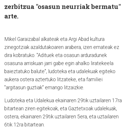
zerbitzua "osasun neurriak bermatu"
arte.
Mikel Garaizabal alkateak eta Argi Abad kultura
zinegotziak azaldutakoaren arabera, izen emateak ez
dira kobratuko. "Adituek eta osasun arduradunek
osasuna arriskuan jarri gabe egin ahalko liratekeela
baieztatuko balute", ludoteka eta udalekuak egiteko
aukera ostera aztertuko litzateke, eta familiei
"argitasun guztiak" emango litzaizkie.
Ludoteka eta Udalekua ekainaren 29tik uztailaren 17ra
bitartean ziren egitekoak, eta Gaztetxoak udalekuak,
ostera, ekainaren 29tik uztailaren 5era, eta uztailaren
6tik 12ra bitartean.