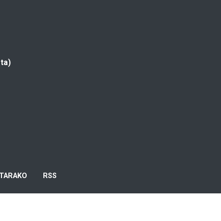
ta)
TARAKO
RSS