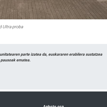
d Ultra proba
itatearen parte izatea da, euskararen erabilera sustatzea
n pausoak ematea.
Anboto.org