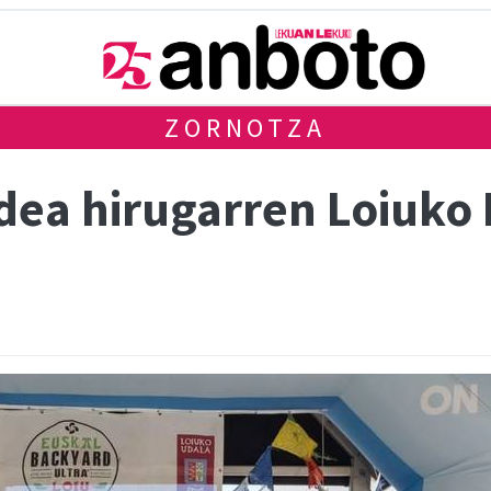
ZORNOTZA
ldea hirugarren Loiuko