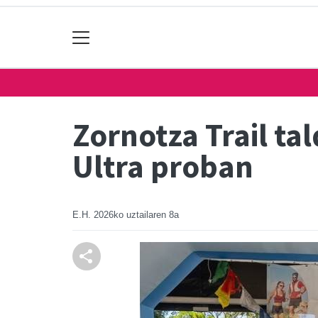
Zornotza Trail ta
Ultra proban
E.H.
2026ko uztailaren 8a