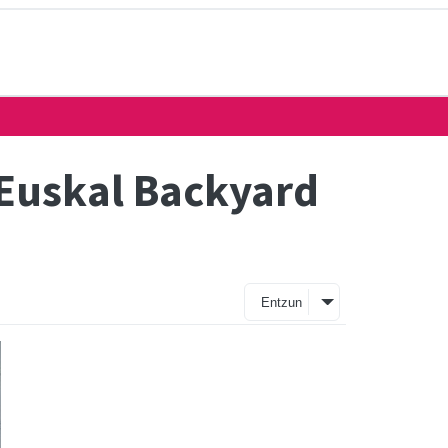
 Euskal Backyard
Entzun