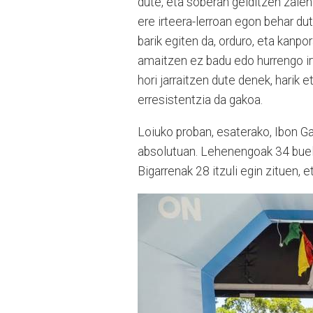
dute, eta soberan gelditzen zaien
ere irteera-lerroan egon behar dut
barik egiten da, orduro, eta kanpo
amaitzen ez badu edo hurrengo ir
hori jarraitzen dute denek, harik e
erresistentzia da gakoa.
Loiuko proban, esaterako, Ibon G
absolutuan. Lehenengoak 34 buelt
Bigarrenak 28 itzuli egin zituen, 