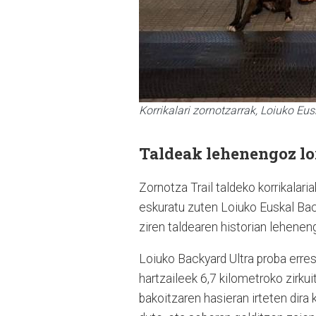
Korrikalari zornotzarrak, Loiuko 
Taldeak lehenengoz lo
Zornotza Trail taldeko korrikalari
eskuratu zuten Loiuko Euskal Back
ziren taldearen historian lehenen
Loiuko Backyard Ultra proba erresi
hartzaileek 6,7 kilometroko zirkui
bakoitzaren hasieran irteten dira 