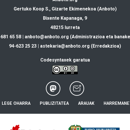
Gertuko Koop S., Gizarte Ekimenekoa (Anboto)
Bixente Kapanaga, 9
48215 Iurreta
-681 65 58 |
anboto@anboto.org
(Administrazioa eta banake
94-623 25 23 |
astekaria@anboto.org
(Erredakzioa)
Codesyntaxek garatua
LEGE OHARRA
PUBLIZITATEA
ARAUAK
HARREMANE