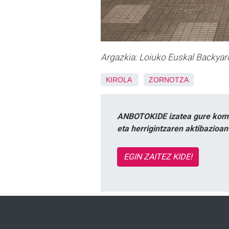
Argazkia: Loiuko Euskal Backyar
KIROLA
ZORNOTZA
ANBOTOKIDE izatea gure komun
eta herrigintzaren aktibazioa
EGIN ZAITEZ KIDE!