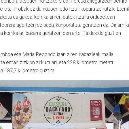
 denbora atseden hartzeko erabili, ordua ailegatzean berriro
e-eta. Probak ez du iraupen edo itzuli kopuru zehatzik. Eteni
raketa da gakoa: korrikalariren batek itzulia ordubetean
teerara agertzen ez bada, kanporatuta geratzen da. Dinamik
ta korrikalari bakarra geratzen den arte. Taldekide guztien
amboa eta Maria Recondo izan ziren irabazleak maila
a eman zizkion zirkuituari, eta 228 kilometro metatu.
eta 187,7 kilometro guztira.