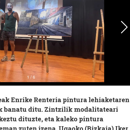
eak Enrike Renteria pintura lehiaketaren
k banatu ditu. Zintzilik modalitateari
keztu dituzte, eta kaleko pintura
 eman zuten izena. Ugaoko (Bizkaia) Iker