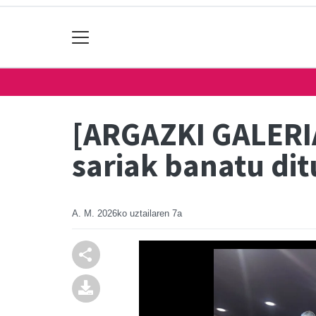
[ARGAZKI GALERIA
sariak banatu dit
A. M.
2026ko uztailaren 7a