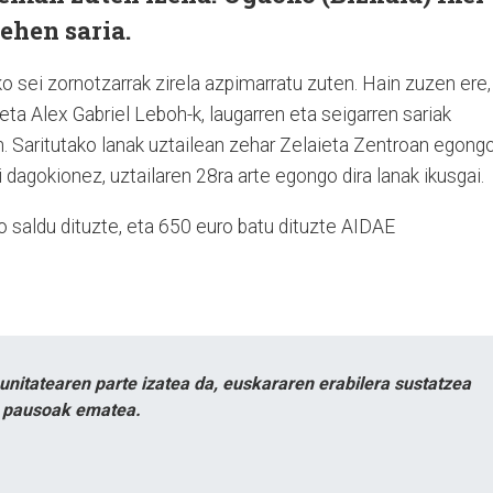
ehen saria.
ko sei zornotzarrak zirela azpimarratu zuten. Hain zuzen ere,
eta Alex Gabriel Leboh-k, laugarren eta seigarren sariak
n. Saritutako lanak uztailean zehar Zelaieta Zentroan egong
ri dagokionez, uztailaren 28ra arte egongo dira lanak ikusgai.
o saldu dituzte, eta 650 euro batu dituzte AIDAE
itatearen parte izatea da, euskararen erabilera sustatzea
n pausoak ematea.