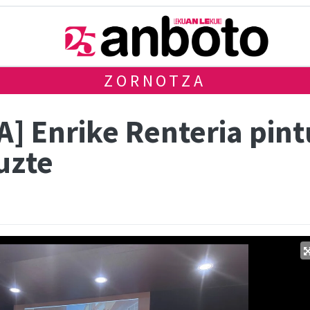
ZORNOTZA
] Enrike Renteria pint
uzte