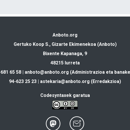
Anboto.org
Gertuko Koop S., Gizarte Ekimenekoa (Anboto)
Bixente Kapanaga, 9
48215 Iurreta
-681 65 58 |
anboto@anboto.org
(Administrazioa eta banake
94-623 25 23 |
astekaria@anboto.org
(Erredakzioa)
Codesyntaxek garatua