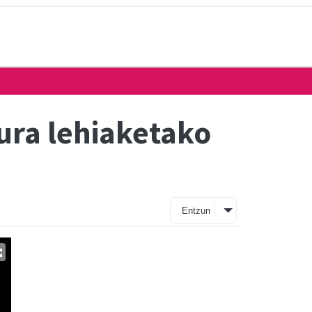
ura lehiaketako
Entzun