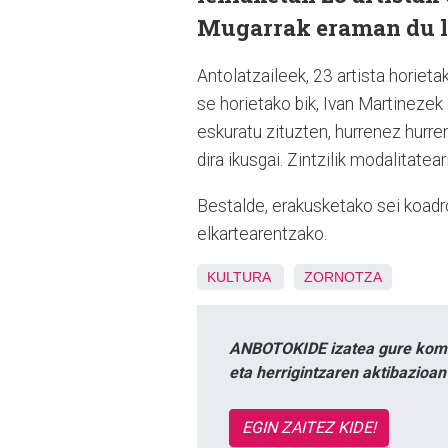
Mugarrak eraman du l
Antolatzaileek, 23 artista horieta
se horietako bik, Ivan Martinezek 
eskuratu zituzten, hurrenez hurre
dira ikusgai. Zintzilik modalitatea
Bestalde, erakusketako sei koadr
elkartearentzako.
KULTURA
ZORNOTZA
ANBOTOKIDE izatea gure komun
eta herrigintzaren aktibazioa
EGIN ZAITEZ KIDE!