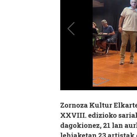
Zornoza Kultur Elkart
XXVIII. edizioko saria
dagokionez, 21 lan aur
lehiaketan 23 artistak