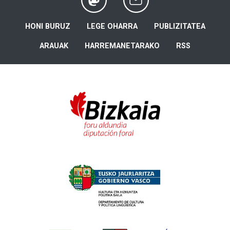
HONI BURUZ
LEGE OHARRA
PUBLIZITATEA
ARAUAK
HARREMANETARAKO
RSS