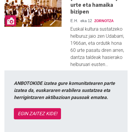
urte eta hamaika
bizipen
E.H.
eka 12
ZORNOTZA
Euskal kultura sustatzeko
helburuz jaio zen Udabarri,
1966an, eta ordutik hona
60 urte pasatu diren arren,
dantza taldeak hasierako
helburuari eusten…
ANBOTOKIDE izatea gure komunitatearen parte
izatea da, euskararen erabilera sustatzea eta
herrigintzaren aktibazioan pausoak ematea.
EGIN ZAITEZ KIDE!