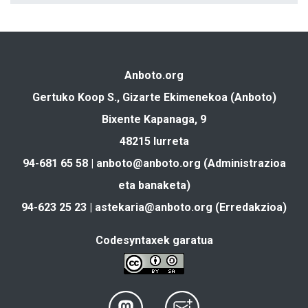
Anboto.org
Gertuko Koop S., Gizarte Ekimenekoa (Anboto)
Bixente Kapanaga, 9
48215 Iurreta
94-681 65 58 |
anboto@anboto.org
(Administrazioa
eta banaketa)
94-623 25 23 |
astekaria@anboto.org
(Erredakzioa)
Codesyntaxek garatua