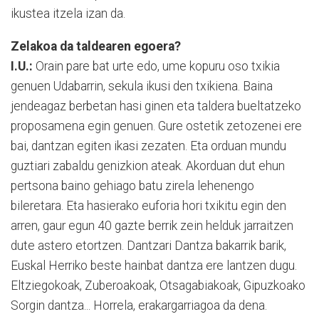
ikustea itzela izan da.
Zelakoa da taldearen egoera?
I.U.:
Orain pare bat urte edo, ume kopuru oso txikia
genuen Udabarrin, sekula ikusi den txikiena. Baina
jendeagaz berbetan hasi ginen eta taldera bueltatzeko
proposamena egin genuen. Gure ostetik zetozenei ere
bai, dantzan egiten ikasi zezaten. Eta orduan mundu
guztiari zabaldu genizkion ateak. Akorduan dut ehun
pertsona baino gehiago batu zirela lehenengo
bileretara. Eta hasierako euforia hori txikitu egin den
arren, gaur egun 40 gazte berrik zein helduk jarraitzen
dute astero etortzen. Dantzari Dantza bakarrik barik,
Euskal Herriko beste hainbat dantza ere lantzen dugu.
Eltziegokoak, Zuberoakoak, Otsagabiakoak, Gipuzkoako
Sorgin dantza... Horrela, erakargarriagoa da dena.