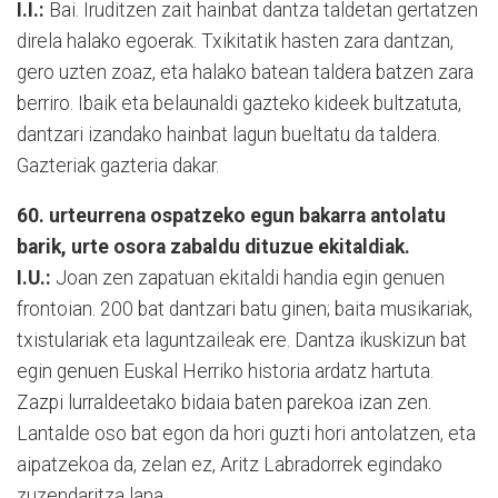
I.I.:
Bai. Iruditzen zait hainbat dantza taldetan gertatzen
direla halako egoerak. Txikitatik hasten zara dantzan,
gero uzten zoaz, eta halako batean taldera batzen zara
berriro. Ibaik eta belaunaldi gazteko kideek bultzatuta,
dantzari izandako hainbat lagun bueltatu da taldera.
Gazteriak gazteria dakar.
60. urteurrena ospatzeko egun bakarra antolatu
barik, urte osora zabaldu dituzue ekitaldiak.
I.U.:
Joan zen zapatuan ekitaldi handia egin genuen
frontoian. 200 bat dantzari batu ginen; baita musikariak,
txistulariak eta laguntzaileak ere. Dantza ikuskizun bat
egin genuen Euskal Herriko historia ardatz hartuta.
Zazpi lurraldeetako bidaia baten parekoa izan zen.
Lantalde oso bat egon da hori guzti hori antolatzen, eta
aipatzekoa da, zelan ez, Aritz Labradorrek egindako
zuzendaritza lana.