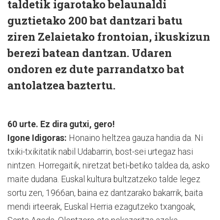
taldetik igarotako belaunaldi
guztietako 200 bat dantzari batu
ziren Zelaietako frontoian, ikuskizun
berezi batean dantzan. Udaren
ondoren ez dute parrandatxo bat
antolatzea baztertu.
60 urte. Ez dira gutxi, gero!
Igone Idigoras:
Honaino heltzea gauza handia da. Ni
txiki-txikitatik nabil Udabarrin, bost-sei urtegaz hasi
nintzen. Horregaitik, niretzat beti-betiko taldea da, asko
maite dudana. Euskal kultura bultzatzeko talde legez
sortu zen, 1966an, baina ez dantzarako bakarrik, baita
mendi irteerak, Euskal Herria ezagutzeko txangoak,