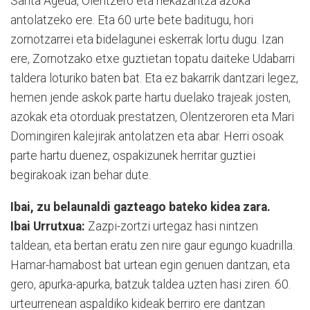
Santa Ageda, Olentzero eta nekazaritza azoka
antolatzeko ere. Eta 60 urte bete baditugu, hori
zornotzarrei eta bidelagunei eskerrak lortu dugu. Izan
ere, Zornotzako etxe guztietan topatu daiteke Udabarri
taldera loturiko baten bat. Eta ez bakarrik dantzari legez,
hemen jende askok parte hartu duelako trajeak josten,
azokak eta otorduak prestatzen, Olentzeroren eta Mari
Domingiren kalejirak antolatzen eta abar. Herri osoak
parte hartu duenez, ospakizunek herritar guztiei
begirakoak izan behar dute.
Ibai, zu belaunaldi gazteago bateko kidea zara.
Ibai Urrutxua:
Zazpi-zortzi urtegaz hasi nintzen
taldean, eta bertan eratu zen nire gaur egungo kuadrilla.
Hamar-hamabost bat urtean egin genuen dantzan, eta
gero, apurka-apurka, batzuk taldea uzten hasi ziren. 60.
urteurrenean aspaldiko kideak berriro ere dantzan