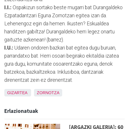
I.I.:
Ospakizun sortako beste mugarri bat Durangaldeko
Ezpatadantzari Eguna Zornotzan egitea izan da.
Lehenengoz egin da hemen. Ikusten? Eskualdea
handitzen gabiltza! Durangaldeko herri legez onartu
gaituzte azkenean! (barrez).
I.U.:
Udaren ondoren bazkari bat egitea dugu buruan,
parrandatxo bat. Herri osoari begirako ekitaldia izatea
gura dugu, komunitate osoarentzako eguna, denok
batzekoa, bazkaltzekoa. Inklusiboa, dantzariak
direnentzat zein ez direnentzat.
GIZARTEA
ZORNOTZA
Erlazionatuak
[ARGAZKI GALERIA]: 60