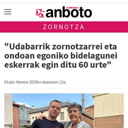
ZORNOTZA
"Udabarrik zornotzarrei eta
ondoan egoniko bidelagunei
eskerrak egin ditu 60 urte"
Ekaitz Herrera
2026ko ekainaren 12a