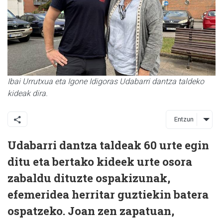
Ibai Urrutxua eta Igone Idigoras Udabarri dantza taldeko
kideak dira.
Entzun
Udabarri dantza taldeak 60 urte egin
ditu eta bertako kideek urte osora
zabaldu dituzte ospakizunak,
efemeridea herritar guztiekin batera
ospatzeko. Joan zen zapatuan,