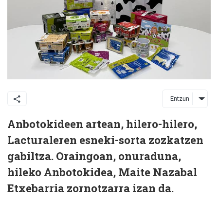
Entzun
Anbotokideen artean, hilero-hilero,
Lacturaleren esneki-sorta zozkatzen
gabiltza. Oraingoan, onuraduna,
hileko Anbotokidea, Maite Nazabal
Etxebarria zornotzarra izan da.