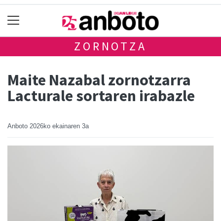
ZORNOTZA
Maite Nazabal zornotzarra
Lacturale sortaren irabazle
Anboto
2026ko ekainaren 3a