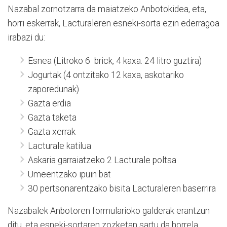
Nazabal zornotzarra da maiatzeko Anbotokidea, eta,
horri eskerrak, Lacturaleren esneki-sorta ezin ederragoa
irabazi du:
Esnea (Litroko 6 brick, 4 kaxa. 24 litro guztira)
Jogurtak (4 ontzitako 12 kaxa, askotariko
zaporedunak)
Gazta erdia
Gazta taketa
Gazta xerrak
Lacturale katilua
Askaria garraiatzeko 2 Lacturale poltsa
Umeentzako ipuin bat
30 pertsonarentzako bisita Lacturaleren baserrira
Nazabalek Anbotoren formularioko galderak erantzun
ditu, eta esneki-sortaren zozketan sartu da horrela.