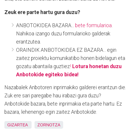
Zeuk ere parte hartu gura duzu?
ANBOTOKIDEA BAZARA...
bete formularioa
.
Nahikoa izango duzu formularioko galderak
erantzutea.
ORAINDIK ANBOTOKIDEA EZ BAZARA... egin
zaitez proiektu komunikatibo honen bidelagun eta
gozatu abantaila guztiez
!
Lotura honetan duzu
Anbotokide egiteko bidea!
Nazabalek Anbotoren inprimakiko galderei erantzun die.
Zuk ere sari paregabe hau irabazi gura duzu?
Anbotokide bazara, bete inprimakia eta parte hartu. Ez
bazara, lehenengo egin zaitez Anbotokide.
GIZARTEA
ZORNOTZA