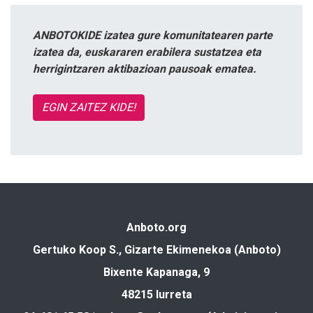
ANBOTOKIDE izatea gure komunitatearen parte
izatea da, euskararen erabilera sustatzea eta
herrigintzaren aktibazioan pausoak ematea.
EGIN ZAITEZ KIDE!
Anboto.org
Gertuko Koop S., Gizarte Ekimenekoa (Anboto)
Bixente Kapanaga, 9
48215 Iurreta