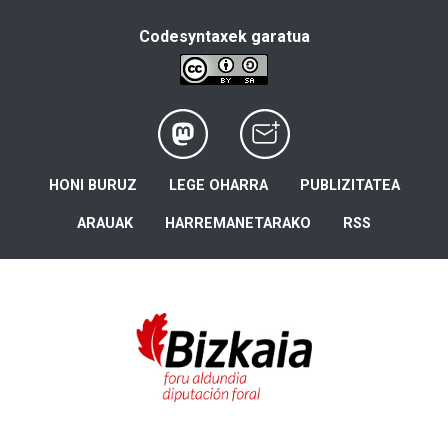
Codesyntaxek garatua
HONI BURUZ
LEGE OHARRA
PUBLIZITATEA
ARAUAK
HARREMANETARAKO
RSS