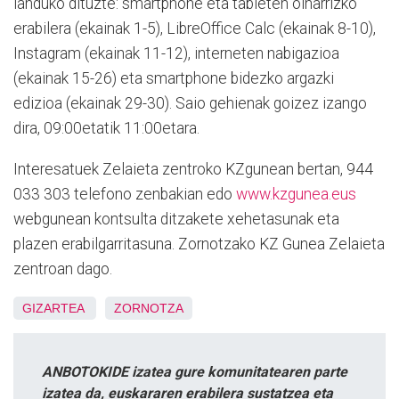
landuko dituzte:
smartphone eta tableten oinarrizko
erabilera (ekainak 1-5), LibreOffice Calc (ekainak 8-10),
Instagram (ekainak 11-12), interneten nabigazioa
(ekainak 15-26) eta smartphone bidezko argazki
edizioa (ekainak 29-30). Saio gehienak goizez izango
dira, 09:00etatik 11:00etara.
Interesatuek Zelaieta zentroko KZgunean bertan, 944
033 303 telefono zenbakian edo
www.kzgunea.eus
webgunean kontsulta ditzakete xehetasunak eta
plazen erabilgarritasuna. Zornotzako KZ Gunea Zelaieta
zentroan dago.
GIZARTEA
ZORNOTZA
ANBOTOKIDE izatea gure komunitatearen parte
izatea da, euskararen erabilera sustatzea eta