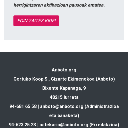
herrigintzaren aktibazioan pausoak ematea.
EGIN ZAITEZ KIDE!
Anboto.org
Gertuko Koop S., Gizarte Ekimenekoa (Anboto)
Bixente Kapanaga, 9
48215 Iurreta
94-681 65 58 |
anboto@anboto.org
(Administrazioa
eta banaketa)
94-623 25 23 |
astekaria@anboto.org
(Erredakzioa)