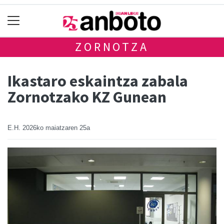
ZORNOTZA
Ikastaro eskaintza zabala
Zornotzako KZ Gunean
E.H.
2026ko maiatzaren 25a