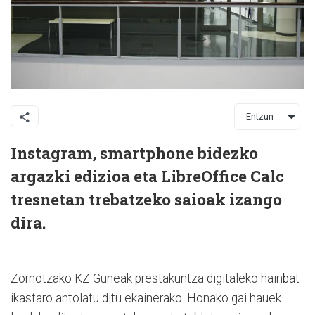
Entzun
Instagram, smartphone bidezko
argazki edizioa eta LibreOffice Calc
tresnetan trebatzeko saioak izango
dira.
Zornotzako KZ Guneak prestakuntza digitaleko hainbat
ikastaro antolatu ditu ekainerako. Honako gai hauek