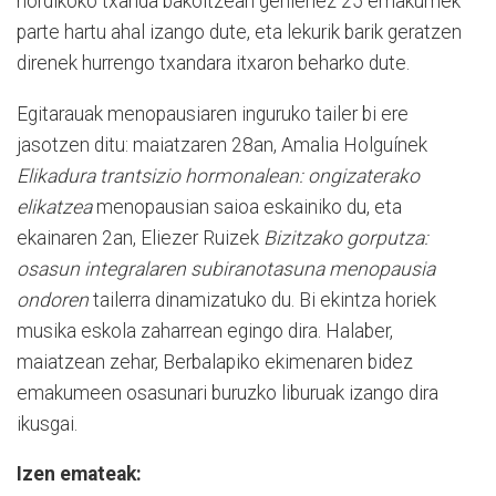
nordikoko txanda bakoitzean gehienez 25 emakumek
parte hartu ahal izango dute, eta lekurik barik geratzen
direnek hurrengo txandara itxaron beharko dute.
Egitarauak menopausiaren inguruko tailer bi ere
jasotzen ditu: maiatzaren 28an, Amalia Holguínek
Elikadura trantsizio hormonalean: ongizaterako
elikatzea
menopausian saioa eskainiko du, eta
ekainaren 2an, Eliezer Ruizek
Bizitzako gorputza:
osasun integralaren subiranotasuna menopausia
ondoren
tailerra dinamizatuko du. Bi ekintza horiek
musika eskola zaharrean egingo dira. Halaber,
maiatzean zehar, Berbalapiko ekimenaren bidez
emakumeen osasunari buruzko liburuak izango dira
ikusgai.
Izen emateak: