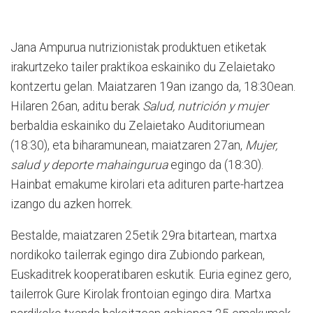
Jana Ampurua nutrizionistak produktuen etiketak
irakurtzeko tailer praktikoa eskainiko du Zelaietako
kontzertu gelan. Maiatzaren 19an izango da, 18:30ean.
Hilaren 26an, aditu berak
Salud, nutrición y mujer
berbaldia eskainiko du Zelaietako Auditoriumean
(18:30), eta biharamunean, maiatzaren 27an,
Mujer,
salud y deporte mahaingurua
egingo da (18:30).
Hainbat emakume kirolari eta adituren parte-hartzea
izango du azken horrek.
Bestalde, maiatzaren 25etik 29ra bitartean, martxa
nordikoko tailerrak egingo dira Zubiondo parkean,
Euskaditrek kooperatibaren eskutik. Euria eginez gero,
tailerrok Gure Kirolak frontoian egingo dira. Martxa