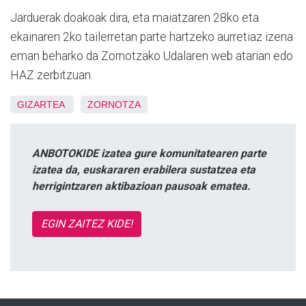
Jarduerak doakoak dira, eta maiatzaren 28ko eta
ekainaren 2ko tailerretan parte hartzeko aurretiaz izena
eman beharko da Zornotzako Udalaren web atarian edo
HAZ zerbitzuan.
GIZARTEA
ZORNOTZA
ANBOTOKIDE izatea gure komunitatearen parte
izatea da, euskararen erabilera sustatzea eta
herrigintzaren aktibazioan pausoak ematea.
EGIN ZAITEZ KIDE!