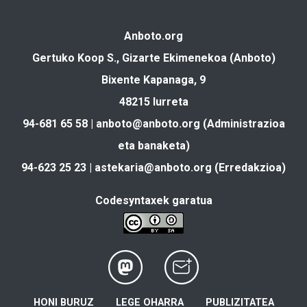
Anboto.org
Gertuko Koop S., Gizarte Ekimenekoa (Anboto)
Bixente Kapanaga, 9
48215 Iurreta
94-681 65 58 |
anboto@anboto.org
(Administrazioa
eta banaketa)
94-623 25 23 |
astekaria@anboto.org
(Erredakzioa)
Codesyntaxek garatua
HONI BURUZ
LEGE OHARRA
PUBLIZITATEA