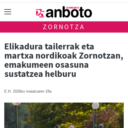
ZORNOTZA
Elikadura tailerrak eta
martxa nordikoak Zornotzan,
emakumeen osasuna
sustatzea helburu
E.H.
2026ko maiatzaren 18a