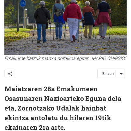
Emakume batzuk martxa nordikoa egiten. MARIO OHIBSKY
Entzun
Maiatzaren 28a Emakumeen
Osasunaren Nazioarteko Eguna dela
eta, Zornotzako Udalak hainbat
ekintza antolatu du hilaren 19tik
ekainaren 2ra arte.