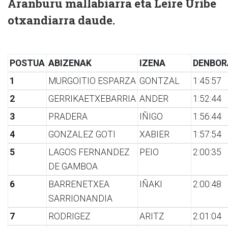
Aranburu mallabiarra eta Leire Uribe
otxandiarra daude.
POSTUA
ABIZENAK
IZENA
DENBOR
1
MURGOITIO ESPARZA
GONTZAL
1:45:57
2
GERRIKAETXEBARRIA
ANDER
1:52:44
3
PRADERA
IÑIGO
1:56:44
4
GONZALEZ GOTI
XABIER
1:57:54
5
LAGOS FERNANDEZ
PEIO
2:00:35
DE GAMBOA
6
BARRENETXEA
IÑAKI
2:00:48
SARRIONANDIA
7
RODRIGEZ
ARITZ
2:01:04