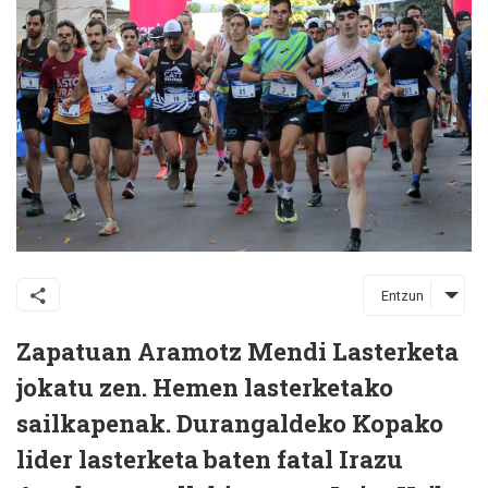
Entzun
Zapatuan Aramotz Mendi Lasterketa
jokatu zen. Hemen lasterketako
sailkapenak. Durangaldeko Kopako
lider lasterketa baten fatal Irazu