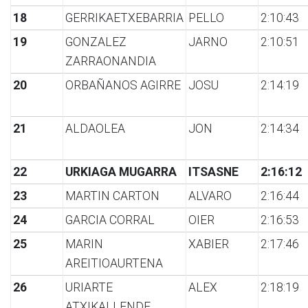
18
GERRIKAETXEBARRIA
PELLO
2:10:43
19
GONZALEZ
JARNO
2:10:51
ZARRAONANDIA
20
ORBAÑANOS AGIRRE
JOSU
2:14:19
21
ALDAOLEA
JON
2:14:34
22
URKIAGA MUGARRA
ITSASNE
2:16:12
23
MARTIN CARTON
ALVARO
2:16:44
24
GARCIA CORRAL
OIER
2:16:53
25
MARIN
XABIER
2:17:46
AREITIOAURTENA
26
URIARTE
ALEX
2:18:19
ATXIKALLENDE