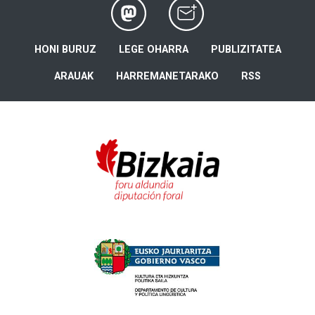
HONI BURUZ
LEGE OHARRA
PUBLIZITATEA
ARAUAK
HARREMANETARAKO
RSS