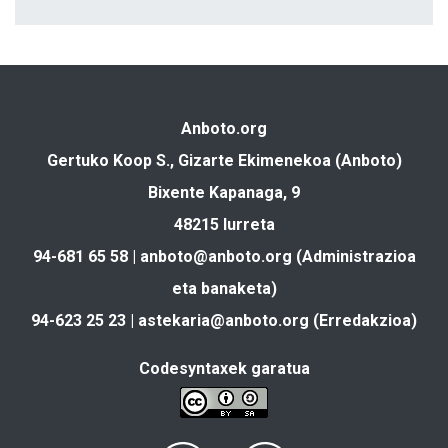
Anboto.org
Gertuko Koop S., Gizarte Ekimenekoa (Anboto)
Bixente Kapanaga, 9
48215 Iurreta
94-681 65 58 |
anboto@anboto.org
(Administrazioa
eta banaketa)
94-623 25 23 |
astekaria@anboto.org
(Erredakzioa)
Codesyntaxek garatua