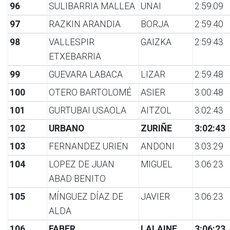
96
SULIBARRIA MALLEA
UNAI
2:59:09
97
RAZKIN ARANDIA
BORJA
2:59:40
98
VALLESPIR
GAIZKA
2:59:43
ETXEBARRIA
99
GUEVARA LABACA
LIZAR
2:59:48
100
OTERO BARTOLOMÉ
ASIER
3:00:48
101
GURTUBAI USAOLA
AITZOL
3:02:43
102
URBANO
ZURIÑE
3:02:43
103
FERNANDEZ URIEN
ANDONI
3:03:29
104
LOPEZ DE JUAN
MIGUEL
3:06:23
ABAD BENITO
105
MÍNGUEZ DÍAZ DE
JAVIER
3:06:23
ALDA
106
FABER
LALAINE
3:06:23