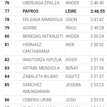
76
UBERUAGA EPALZA
ANDER
2:46:40
77
PAYROS
LEIRE
2:46:55
78
ERLEAGA MANDIOLA
ODON
2:47:42
79
AGIRRE
IÑIGO
2:49:28
80
BENEGAS INTXAUSTI
ANDER
2:50:29
81
HERNAEZ
IKER
2:50:52
CANTABRANA
82
IRASTORZA ISPIZUA
ASIER
2:51:16
83
ARTABE MENDIOLA
BEÑAT
2:51:56
84
ZABALETA BILBAO
EGOITZ
2:51:57
85
SANCHEZ
JOSEBA
2:53:23
AMUNDARAIN
86
CEBERIO URIBE
JOSU
2:53:23