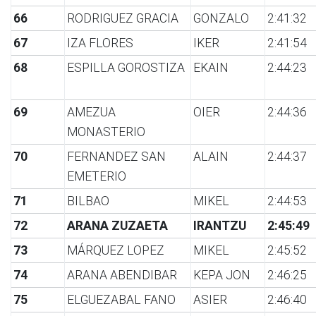
66
RODRIGUEZ GRACIA
GONZALO
2:41:32
67
IZA FLORES
IKER
2:41:54
68
ESPILLA GOROSTIZA
EKAIN
2:44:23
69
AMEZUA
OIER
2:44:36
MONASTERIO
70
FERNANDEZ SAN
ALAIN
2:44:37
EMETERIO
71
BILBAO
MIKEL
2:44:53
72
ARANA ZUZAETA
IRANTZU
2:45:49
73
MÁRQUEZ LOPEZ
MIKEL
2:45:52
74
ARANA ABENDIBAR
KEPA JON
2:46:25
75
ELGUEZABAL FANO
ASIER
2:46:40