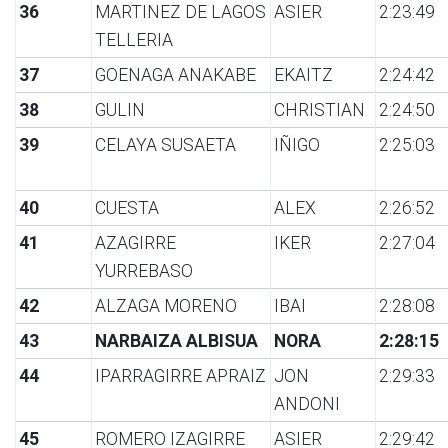
36
MARTINEZ DE LAGOS
ASIER
2:23:49
TELLERIA
37
GOENAGA ANAKABE
EKAITZ
2:24:42
38
GULIN
CHRISTIAN
2:24:50
39
CELAYA SUSAETA
IÑIGO
2:25:03
40
CUESTA
ALEX
2:26:52
41
AZAGIRRE
IKER
2:27:04
YURREBASO
42
ALZAGA MORENO
IBAI
2:28:08
43
NARBAIZA ALBISUA
NORA
2:28:15
44
IPARRAGIRRE APRAIZ
JON
2:29:33
ANDONI
45
ROMERO IZAGIRRE
ASIER
2:29:42