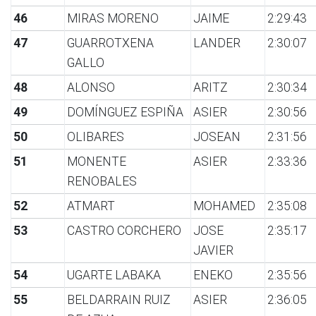
46
MIRAS MORENO
JAIME
2:29:43
47
GUARROTXENA
LANDER
2:30:07
GALLO
48
ALONSO
ARITZ
2:30:34
49
DOMÍNGUEZ ESPIÑA
ASIER
2:30:56
50
OLIBARES
JOSEAN
2:31:56
51
MONENTE
ASIER
2:33:36
RENOBALES
52
ATMART
MOHAMED
2:35:08
53
CASTRO CORCHERO
JOSE
2:35:17
JAVIER
54
UGARTE LABAKA
ENEKO
2:35:56
55
BELDARRAIN RUIZ
ASIER
2:36:05