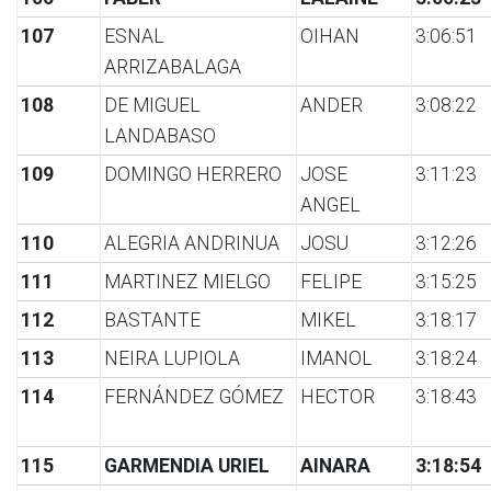
107
ESNAL
OIHAN
3:06:51
ARRIZABALAGA
108
DE MIGUEL
ANDER
3:08:22
LANDABASO
109
DOMINGO HERRERO
JOSE
3:11:23
ANGEL
110
ALEGRIA ANDRINUA
JOSU
3:12:26
111
MARTINEZ MIELGO
FELIPE
3:15:25
112
BASTANTE
MIKEL
3:18:17
113
NEIRA LUPIOLA
IMANOL
3:18:24
114
FERNÁNDEZ GÓMEZ
HECTOR
3:18:43
115
GARMENDIA URIEL
AINARA
3:18:54