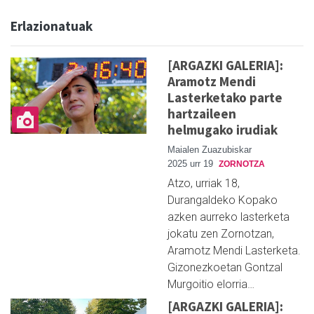
Erlazionatuak
[ARGAZKI GALERIA]:
Aramotz Mendi
Lasterketako parte
hartzaileen
helmugako irudiak
Maialen Zuazubiskar
2025 urr 19
ZORNOTZA
Atzo, urriak 18,
Durangaldeko Kopako
azken aurreko lasterketa
jokatu zen Zornotzan,
Aramotz Mendi Lasterketa.
Gizonezkoetan Gontzal
Murgoitio elorria…
[ARGAZKI GALERIA]: