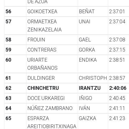
DE AZUA
56
GOIKOETXEA
BEÑAT
2:37:01
57
ORMAETXEA
UNAI
2:37:04
ZENIKAZELAIA
58
FROUIN
GAËL
2:37:08
59
CONTRERAS
GORKA
2:37:15
60
URIARTE
ENDIKA
2:38:51
ORBAÑANOS
61
DULDINGER
CHRISTOPH
2:38:57
62
CHINCHETRU
IRANTZU
2:40:06
63
DOCE URKAREGI
IÑIGO
2:40:45
64
NÚÑEZ ZAMBRANO
IVÁN
2:41:11
65
ESPARZA
GAIZKA
2:41:23
AREITIOBIRITXINAGA