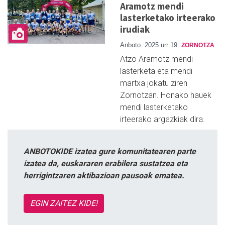
Aramotz mendi
lasterketako irteerako
irudiak
Anboto
2025 urr 19
ZORNOTZA
Atzo Aramotz mendi
lasterketa eta mendi
martxa jokatu ziren
Zornotzan. Honako hauek
mendi lasterketako
irteerako argazkiak dira.
ANBOTOKIDE izatea gure komunitatearen parte
izatea da, euskararen erabilera sustatzea eta
herrigintzaren aktibazioan pausoak ematea.
EGIN ZAITEZ KIDE!