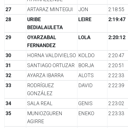
27
ARTARAZ MINTEGUI
JON
2:18:55
28
URIBE
LEIRE
2:19:47
BEDIALAULETA
29
OYARZABAL
LOLA
2:20:12
FERNANDEZ
30
HORNA VALDIVIELSO
KOLDO
2:20:47
31
SANTIAGO ORTUZAR
BORJA
2:20:51
32
AYARZA IBARRA
ALOTS
2:22:33
33
RODRÍGUEZ
DAVID
2:22:39
GONZÁLEZ
34
SALA REAL
GENIS
2:23:02
35
MUNIOZGUREN
ENEKO
2:23:33
AGIRRE