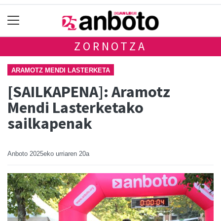
ZORNOTZA
ARAMOTZ MENDI LASTERKETA
[SAILKAPENA]: Aramotz
Mendi Lasterketako
sailkapenak
Anboto
2025eko urriaren 20a