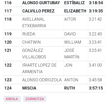
116
ALONSO GURTUBAY
ESTÍBALIZ
3:18:54
117
CALVILLO PEREZ
ELIZABETH
3:19:35
118
AVELLANAL
AITOR
3:21:42
ETXEBARRIA
119
RUEDA
DAVID
3:22:43
120
CHATWIN
WILLIAM
3:23:41
121
GONZÁLEZ
JOSÉ
3:25:41
VILLALOBOS
MARTÍN
122
IRIARTE LOPEZ DE
JON
3:41:00
ARMENTIA
123
ALONSO ODRIOZOLA
ANTON
3:45:58
124
MISCIA
RUTH
3:57:15
KIROLA
ZORNOTZA