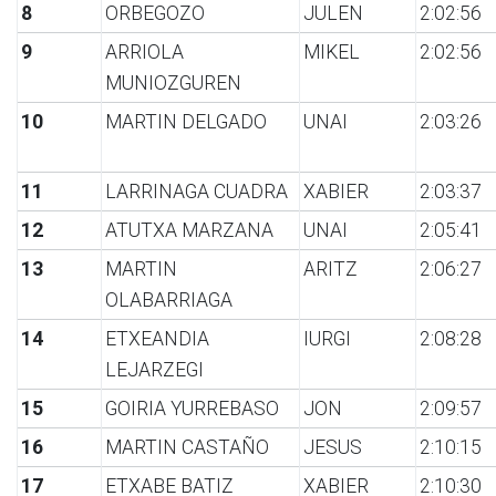
8
ORBEGOZO
JULEN
2:02:56
9
ARRIOLA
MIKEL
2:02:56
MUNIOZGUREN
10
MARTIN DELGADO
UNAI
2:03:26
11
LARRINAGA CUADRA
XABIER
2:03:37
12
ATUTXA MARZANA
UNAI
2:05:41
13
MARTIN
ARITZ
2:06:27
OLABARRIAGA
14
ETXEANDIA
IURGI
2:08:28
LEJARZEGI
15
GOIRIA YURREBASO
JON
2:09:57
16
MARTIN CASTAÑO
JESUS
2:10:15
17
ETXABE BATIZ
XABIER
2:10:30