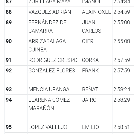
87
ZUBILLAGA MAYA
IMANOL
2:54:34
88
VAZQUEZ ADRIÁN
ALAIN OXEL
2:54:59
89
FERNÁNDEZ DE
JUAN
2:55:00
GAMARRA
CARLOS
90
ARRIZABALAGA
OIER
2:55:08
GUINEA
91
RODRIGUEZ CRESPO
GORKA
2:57:59
92
GONZALEZ FLORES
FRANK
2:57:59
93
MENCIA URANGA
BEÑAT
2:58:24
94
LLARENA GÓMEZ-
JAIRO
2:58:29
MARAÑÓN
95
LOPEZ VALLEJO
EMILIO
2:58:51