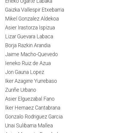
Eneko Ugarte Labaka
Gaizka Vallespir Etxebarria
Mikel Gonzalez Aldekoa
Asier Irastorza Ispizua
Lizar Guevara Labaca
Borja Razkin Arandia
Jaime Macho-Quevedo
Ieneko Ruiz de Azua
Jon Gauna Lopez
Iker Azagirre Yurrebaso
Zuriñe Urbano
Asier Elguezabal Fano
Iker Hernaez Cantabrana
Gonzalo Rodriguez Garcia
Unai Sulibarria Mallea