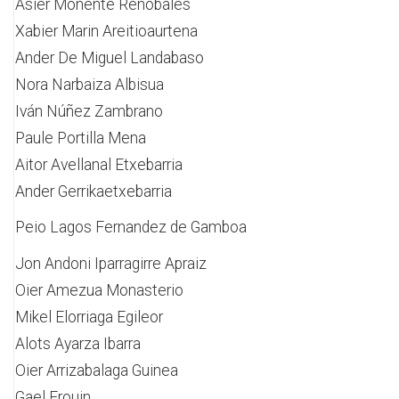
Asier Monente Renobales
Xabier Marin Areitioaurtena
Ander De Miguel Landabaso
Nora Narbaiza Albisua
Iván Núñez Zambrano
Paule Portilla Mena
Aitor Avellanal Etxebarria
Ander Gerrikaetxebarria
Peio Lagos Fernandez de Gamboa
Jon Andoni Iparragirre Apraiz
Oier Amezua Monasterio
Mikel Elorriaga Egileor
Alots Ayarza Ibarra
Oier Arrizabalaga Guinea
Gael Frouin