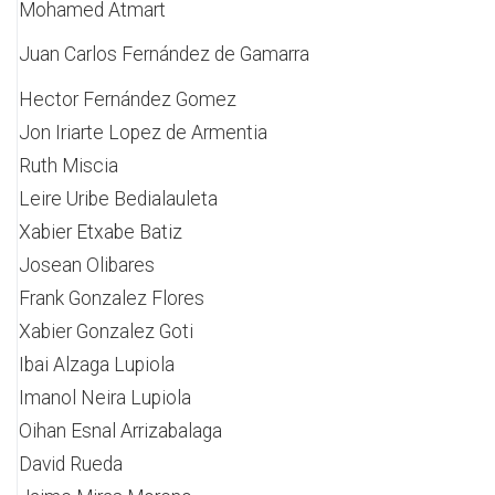
Mohamed Atmart
Juan Carlos Fernández de Gamarra
Hector Fernández Gomez
Jon Iriarte Lopez de Armentia
Ruth Miscia
Leire Uribe Bedialauleta
Xabier Etxabe Batiz
Josean Olibares
Frank Gonzalez Flores
Xabier Gonzalez Goti
Ibai Alzaga Lupiola
Imanol Neira Lupiola
Oihan Esnal Arrizabalaga
David Rueda