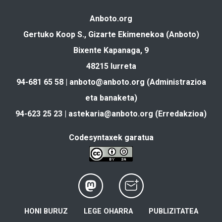
Anboto.org
Gertuko Koop S., Gizarte Ekimenekoa (Anboto)
Bixente Kapanaga, 9
48215 Iurreta
94-681 65 58 |
anboto@anboto.org
(Administrazioa
eta banaketa)
94-623 25 23 |
astekaria@anboto.org
(Erredakzioa)
Codesyntaxek garatua
HONI BURUZ
LEGE OHARRA
PUBLIZITATEA