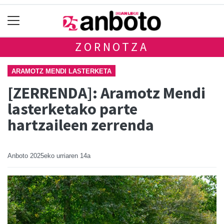
ZORNOTZA
ARAMOTZ MENDI LASTERKETA
[ZERRENDA]: Aramotz Mendi
lasterketako parte
hartzaileen zerrenda
Anboto
2025eko urriaren 14a