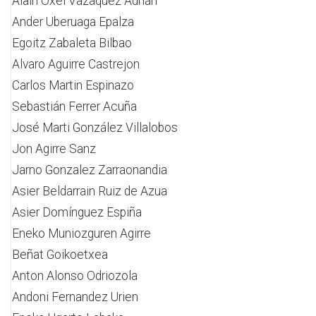
Alain Oxel Vazaquez Adrián
Ander Uberuaga Epalza
Egoitz Zabaleta Bilbao
Alvaro Aguirre Castrejon
Carlos Martin Espinazo
Sebastián Ferrer Acuña
José Marti González Villalobos
Jon Agirre Sanz
Jarno Gonzalez Zarraonandia
Asier Beldarrain Ruiz de Azua
Asier Domínguez Espiña
Eneko Muniozguren Agirre
Beñat Goikoetxea
Anton Alonso Odriozola
Andoni Fernandez Urien