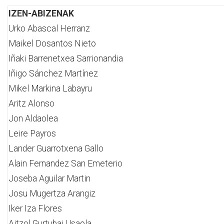
IZEN-ABIZENAK
Urko Abascal Herranz
Maikel Dosantos Nieto
Iñaki Barrenetxea Sarrionandia
Iñigo Sánchez Martínez
Mikel Markina Labayru
Aritz Alonso
Jon Aldaolea
Leire Payros
Lander Guarrotxena Gallo
Alain Fernandez San Emeterio
Joseba Aguilar Martin
Josu Mugertza Arangiz
Iker Iza Flores
Aitzol Gurtubai Usaola