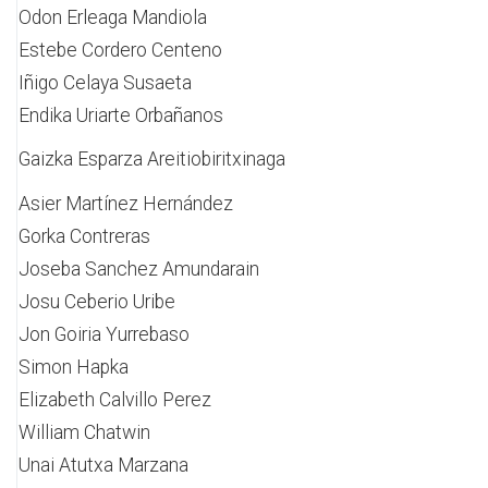
Odon Erleaga Mandiola
Estebe Cordero Centeno
Iñigo Celaya Susaeta
Endika Uriarte Orbañanos
Gaizka Esparza Areitiobiritxinaga
Asier Martínez Hernández
Gorka Contreras
Joseba Sanchez Amundarain
Josu Ceberio Uribe
Jon Goiria Yurrebaso
Simon Hapka
Elizabeth Calvillo Perez
William Chatwin
Unai Atutxa Marzana