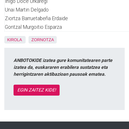
Iñigo Doce Urkaregi
Unai Martin Delgado
Ziortza Barruetabeña Erdaide
Gontzal Murgoitio Esparza
KIROLA
ZORNOTZA
ANBOTOKIDE izatea gure komunitatearen parte
izatea da, euskararen erabilera sustatzea eta
herrigintzaren aktibazioan pausoak ematea.
EGIN ZAITEZ KIDE!