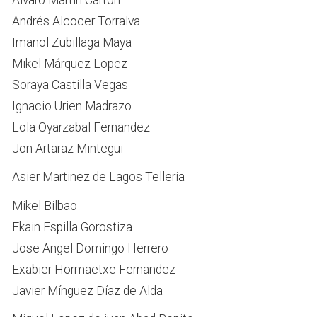
Alvaro Martin Carton
Andrés Alcocer Torralva
Imanol Zubillaga Maya
Mikel Márquez Lopez
Soraya Castilla Vegas
Ignacio Urien Madrazo
Lola Oyarzabal Fernandez
Jon Artaraz Mintegui
Asier Martinez de Lagos Telleria
Mikel Bilbao
Ekain Espilla Gorostiza
Jose Angel Domingo Herrero
Exabier Hormaetxe Fernandez
Javier Mínguez Díaz de Alda