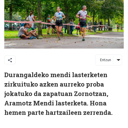
Entzun
Durangaldeko mendi lasterketen
zirkuituko azken aurreko proba
jokatuko da zapatuan Zornotzan,
Aramotz Mendi lasterketa. Hona
hemen parte hartzaileen zerrenda.