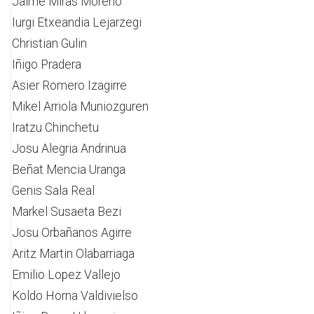
Jaime Miras Moreno
Iurgi Etxeandia Lejarzegi
Christian Gulin
Iñigo Pradera
Asier Romero Izagirre
Mikel Arriola Muniozguren
Iratzu Chinchetu
Josu Alegria Andrinua
Beñat Mencia Uranga
Genis Sala Real
Markel Susaeta Bezi
Josu Orbañanos Agirre
Aritz Martin Olabarriaga
Emilio Lopez Vallejo
Koldo Horna Valdivielso