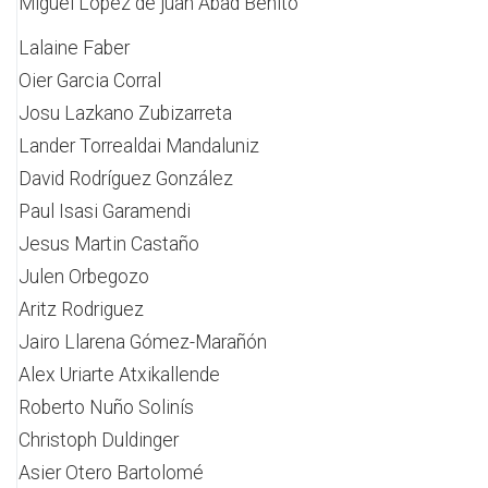
Miguel Lopez de juan Abad Benito
Lalaine Faber
Oier Garcia Corral
Josu Lazkano Zubizarreta
Lander Torrealdai Mandaluniz
David Rodríguez González
Paul Isasi Garamendi
Jesus Martin Castaño
Julen Orbegozo
Aritz Rodriguez
Jairo Llarena Gómez-Marañón
Alex Uriarte Atxikallende
Roberto Nuño Solinís
Christoph Duldinger
Asier Otero Bartolomé