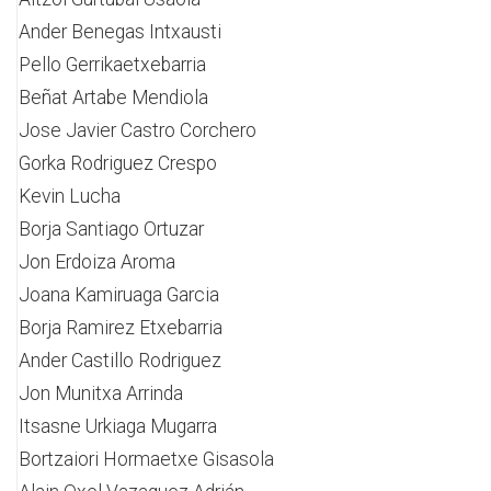
Ander Benegas Intxausti
Pello Gerrikaetxebarria
Beñat Artabe Mendiola
Jose Javier Castro Corchero
Gorka Rodriguez Crespo
Kevin Lucha
Borja Santiago Ortuzar
Jon Erdoiza Aroma
Joana Kamiruaga Garcia
Borja Ramirez Etxebarria
Ander Castillo Rodriguez
Jon Munitxa Arrinda
Itsasne Urkiaga Mugarra
Bortzaiori Hormaetxe Gisasola