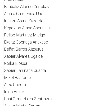
Estíbaliz Alonso Gurtubay
Ainara Garmendia Uriel
Irantzu Arana Zuzaeta
Kepa Jon Arana Abendibar
Felipe Martinez Mielgo
Ekaitz Goenaga Anakabe
Beñat Barros Aizpurua
Xabier Alvarez Ugalde
Gorka Elosua
Xabier Larrinaga Cuadra
Mikel Bastante
Alex Cuesta
Iñigo Agirre
Unai Ormaetxea Zenikazelaia