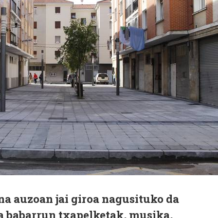
a auzoan jai giroa nagusituko da
ta babarrun txapelketak, musika,