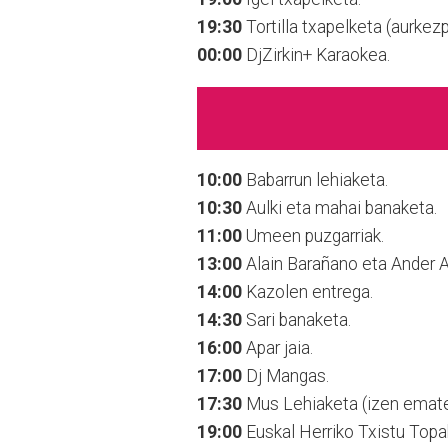
19:30
Tortilla txapelketa (aurkez
00:00
DjZirkin+ Karaokea.
10:00
Babarrun lehiaketa.
10:30
Aulki eta mahai banaketa.
11:00
Umeen puzgarriak.
13:00
Alain Barañano eta Ander Ai
14:00
Kazolen entrega.
14:30
Sari banaketa.
16:00
Apar jaia.
17:00
Dj Mangas.
17:30
Mus Lehiaketa (izen emate
19:00
Euskal Herriko Txistu Topa