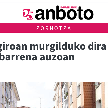
ZORNOTZA
giroan murgilduko dir
barrena auzoan