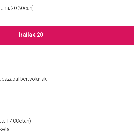
pena, 20:30ean).
Irailak 20
dazabal bertsolariak.
a, 17:00etan).
keta.