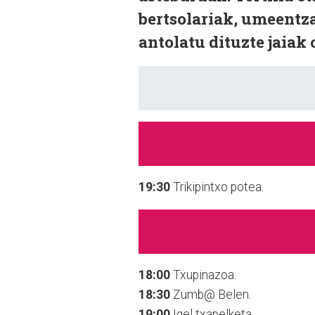
bertsolariak, umeentz
antolatu dituzte jaiak 
19:30
Trikipintxo potea.
18:00
Txupinazoa.
18:30
Zumb@ Belen.
19:00
Igel txapelketa.