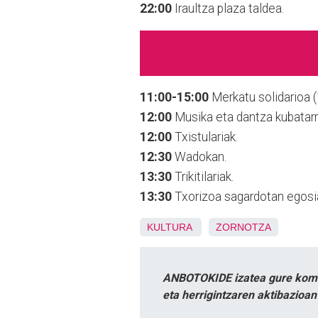
22:00
Iraultza plaza taldea.
11:00-15:00
Merkatu solidarioa (
12:00
Musika eta dantza kubatarr
12:00
Txistulariak.
12:30
Wadokan.
13:30
Trikitilariak.
13:30
Txorizoa sagardotan egosi
KULTURA
ZORNOTZA
ANBOTOKIDE izatea gure komun
eta herrigintzaren aktibazioa