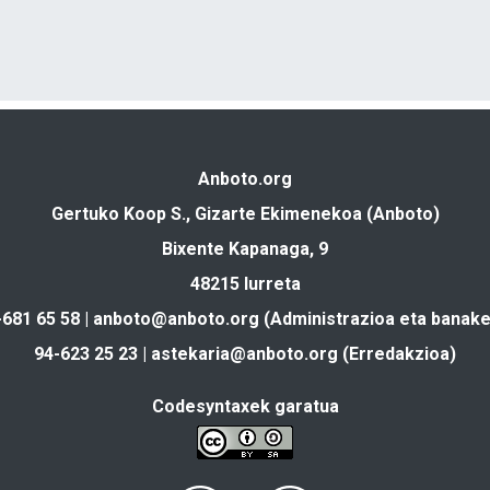
Anboto.org
Gertuko Koop S., Gizarte Ekimenekoa (Anboto)
Bixente Kapanaga, 9
48215 Iurreta
-681 65 58 |
anboto@anboto.org
(Administrazioa eta banake
94-623 25 23 |
astekaria@anboto.org
(Erredakzioa)
Codesyntaxek garatua