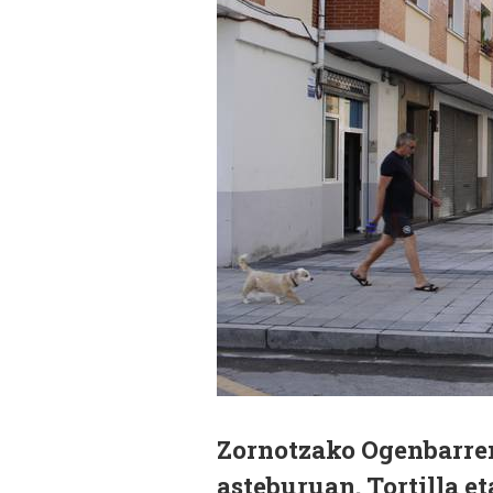
Zornotzako Ogenbarren
asteburuan. Tortilla e