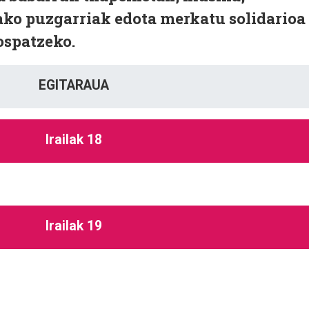
ako puzgarriak edota merkatu solidarioa
ospatzeko.
EGITARAUA
Irailak 18
Irailak 19