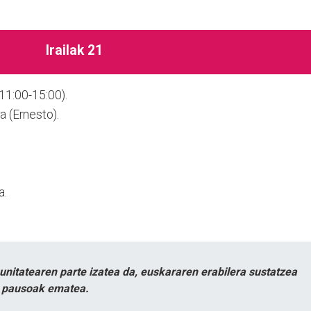
Irailak 21
11:00-15:00).
a (Ernesto).
a.
itatearen parte izatea da, euskararen erabilera sustatzea
n pausoak ematea.