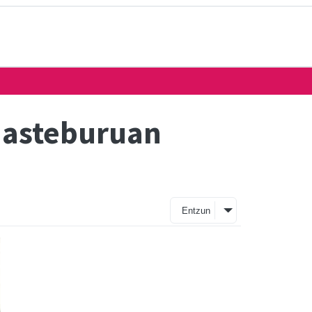
a asteburuan
Entzun