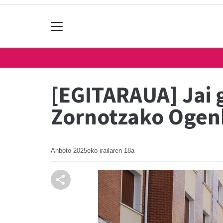
[EGITARAUA] Jai 
Zornotzako Ogen
Anboto
2025eko irailaren 18a