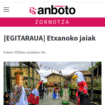
ZORNOTZA
[EGITARAUA] Etxanoko jaiak
Anboto
2025eko uztailaren 24a