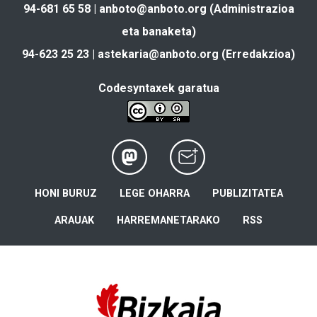
94-681 65 58 |
anboto@anboto.org
(Administrazioa
eta banaketa)
94-623 25 23 |
astekaria@anboto.org
(Erredakzioa)
Codesyntaxek garatua
HONI BURUZ
LEGE OHARRA
PUBLIZITATEA
ARAUAK
HARREMANETARAKO
RSS