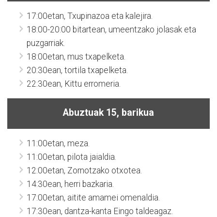
17:00etan, Txupinazoa eta kalejira.
18:00-20:00 bitartean, umeentzako jolasak eta
puzgarriak.
18:00etan, mus txapelketa.
20:30ean, tortila txapelketa.
22:30ean, Kittu erromeria.
Abuztuak 15, barikua
11:00etan, meza.
11:00etan, pilota jaialdia.
12:00etan, Zornotzako otxotea.
14:30ean, herri bazkaria.
17:00etan, aitite amamei omenaldia.
17:30ean, dantza-kanta Eingo taldeagaz.