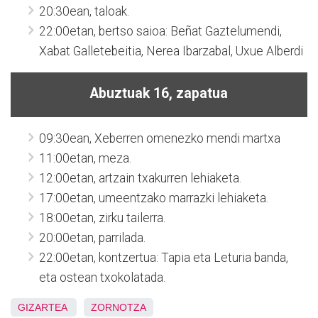
20:30ean, taloak.
22:00etan, bertso saioa: Beñat Gaztelumendi,
Xabat Galletebeitia, Nerea Ibarzabal, Uxue Alberdi
Abuztuak 16, zapatua
09:30ean, Xeberren omenezko mendi martxa
11:00etan, meza.
12:00etan, artzain txakurren lehiaketa.
17:00etan, umeentzako marrazki lehiaketa.
18:00etan, zirku tailerra.
20:00etan, parrilada.
22:00etan, kontzertua: Tapia eta Leturia banda,
eta ostean txokolatada.
GIZARTEA
ZORNOTZA