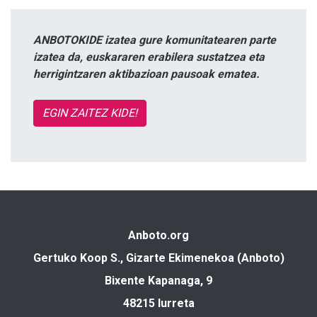
ANBOTOKIDE izatea gure komunitatearen parte
izatea da, euskararen erabilera sustatzea eta
herrigintzaren aktibazioan pausoak ematea.
EGIN ZAITEZ KIDE!
Anboto.org
Gertuko Koop S., Gizarte Ekimenekoa (Anboto)
Bixente Kapanaga, 9
48215 Iurreta