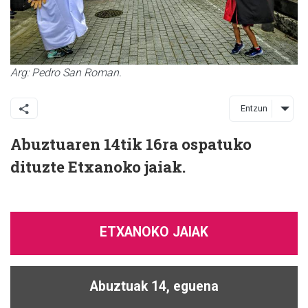
Arg: Pedro San Roman.
Entzun
Abuztuaren 14tik 16ra ospatuko
dituzte Etxanoko jaiak.
ETXANOKO JAIAK
Abuztuak 14, eguena