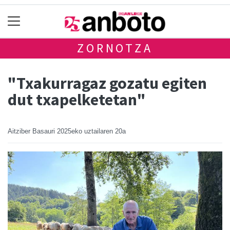
ZORNOTZA
"Txakurragaz gozatu egiten
dut txapelketetan"
Aitziber Basauri
2025eko uztailaren 20a