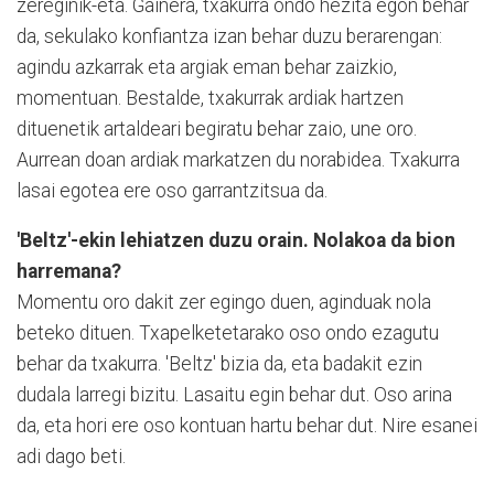
zereginik-eta. Gainera, txakurra ondo hezita egon behar
da, sekulako konfiantza izan behar duzu berarengan:
agindu azkarrak eta argiak eman behar zaizkio,
momentuan. Bestalde, txakurrak ardiak hartzen
dituenetik artaldeari begiratu behar zaio, une oro.
Aurrean doan ardiak markatzen du norabidea. Txakurra
lasai egotea ere oso garrantzitsua da.
'Beltz'-ekin lehiatzen duzu orain. Nolakoa da bion
harremana?
Momentu oro dakit zer egingo duen, aginduak nola
beteko dituen. Txapelketetarako oso ondo ezagutu
behar da txakurra. 'Beltz' bizia da, eta badakit ezin
dudala larregi bizitu. Lasaitu egin behar dut. Oso arina
da, eta hori ere oso kontuan hartu behar dut. Nire esanei
adi dago beti.