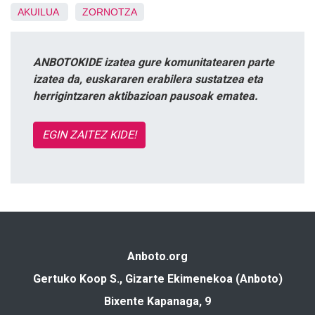
AKUILUA
ZORNOTZA
ANBOTOKIDE izatea gure komunitatearen parte
izatea da, euskararen erabilera sustatzea eta
herrigintzaren aktibazioan pausoak ematea.
EGIN ZAITEZ KIDE!
Anboto.org
Gertuko Koop S., Gizarte Ekimenekoa (Anboto)
Bixente Kapanaga, 9