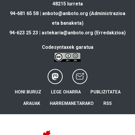
48215 Iurreta
94-681 65 58 |
anboto@anboto.org
(Administrazioa
eta banaketa)
94-623 25 23 |
astekaria@anboto.org
(Erredakzioa)
Codesyntaxek garatua
HONI BURUZ
LEGE OHARRA
PUBLIZITATEA
ARAUAK
HARREMANETARAKO
RSS