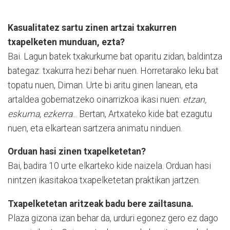
Kasualitatez sartu zinen artzai txakurren
txapelketen munduan, ezta?
Bai. Lagun batek txakurkume bat oparitu zidan, baldintza
bategaz: txakurra hezi behar nuen. Horretarako leku bat
topatu nuen, Diman. Urte bi aritu ginen lanean, eta
artaldea gobernatzeko oinarrizkoa ikasi nuen:
etzan,
eskuma, ezkerra
... Bertan, Artxateko kide bat ezagutu
nuen, eta elkartean sartzera animatu ninduen.
Orduan hasi zinen txapelketetan?
Bai, badira 10 urte elkarteko kide naizela. Orduan hasi
nintzen ikasitakoa txapelketetan praktikan jartzen.
Txapelketetan aritzeak badu bere zailtasuna.
Plaza gizona izan behar da, urduri egonez gero ez dago