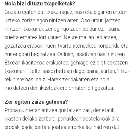
Nola bizi dituzu txapelketak?
Gozatu egiten dut txakurragaz, hasi eta bigarren urtean
uzteko zorian egon nintzen arren. Oso urduri jartzen
nintzen, txakurrak zer egingo zuen beldurrez..., baina
buelta ematea lortu nuen. Neure mailan lehiatzea,
gozatzea erabaki nuen; txarto irtendakoa konpondu eta
hurrengoari begiratzea. Orduan, lasaitzen hasi nintzen.
Etxean ikasitakoa erakustea, gehiago ez diot eskatzen
txakurrari. 'Beltz' sasoi betean dago; baina, aurten, 'Hiru'-
rekin ere hasi naiz. Harek zer dakarren eta nola
moldatzen den ikusteak ere ematen dit gozatua.
Zer egiten zaizu gatxena?
Proba guztietan aritzea gustatzen zait, denetatik
ikasten delako zerbait. Iparraldean bestelakoak dira
probak, bada, bertara joatea erronka lez hartzen dut.