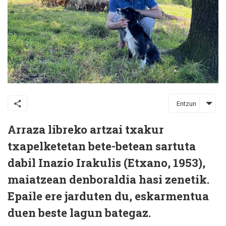
Entzun
Arraza libreko artzai txakur
txapelketetan bete-betean sartuta
dabil Inazio Irakulis (Etxano, 1953),
maiatzean denboraldia hasi zenetik.
Epaile ere jarduten du, eskarmentua
duen beste lagun bategaz.