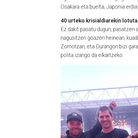
Osakara eta buelta; Japonia erdial
40 urteko krisialdiarekin lot
Ez dakit pasatu dugun, pasatzen a
nagusitzen goazen heinean, kuadri
Zornotzan, eta Durangon bizi gara;
polita izango da elkartzeko.