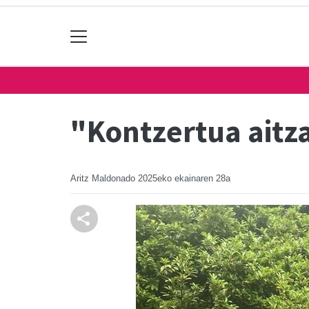
"Kontzertua aitza
Aritz Maldonado
2025eko ekainaren 28a