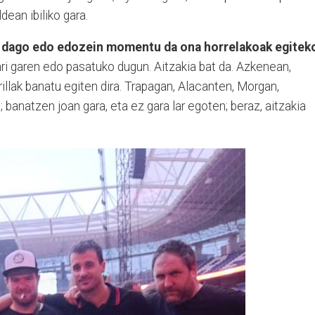
dean ibiliko gara.
uta dago edo edozein momentu da ona horrelakoak egitek
ri garen edo pasatuko dugun. Aitzakia bat da. Azkenean,
llak banatu egiten dira. Trapagan, Alacanten, Morgan,
 banatzen joan gara, eta ez gara lar egoten; beraz, aitzakia