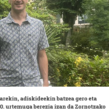
arekin, adiskideekin batzea gero eta
 40. urtemuga berezia izan da Zornotzako