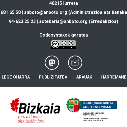
48215 Iurreta
-681 65 58 |
anboto@anboto.org
(Administrazioa eta banake
94-623 25 23 |
astekaria@anboto.org
(Erredakzioa)
Codesyntaxek garatua
LEGE OHARRA
PUBLIZITATEA
ARAUAK
HARREMANE