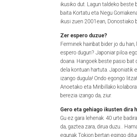
ikusiko dut. Lagun taldeko beste b
baita Kortatu eta Negu Gorriakena
ikusi zuen 2001ean, Donostiako b
Zer espero duzue?
Ferminek hainbat bider jo du han, 
espero dugun? Japoniar piloa egot
doana. Hangoek beste pasio bat du
dela kontuan hartuta. Japoniatik 
izango dugula! Ondo egongo litzat
Anoetako eta Miribillako kolabor
berezia izango da, ziur.
Gero eta gehiago ikusten dira 
Gu ez gara lehenak. 40 urte badir
da, gaztea zara, dirua duzu... Ha
egunak Tokion bertan egingo ditug