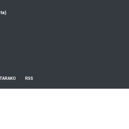
ta)
TARAKO
RSS