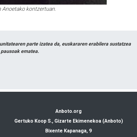
n Anoetako kontzertuan.
itatearen parte izatea da, euskararen erabilera sustatzea
n pausoak ematea.
Anboto.org
Gertuko Koop S., Gizarte Ekimenekoa (Anboto)
Bixente Kapanaga, 9