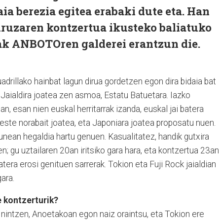
ia berezia egitea erabaki dute eta. Han
uzaren kontzertua ikusteko baliatuko
lak ANBOTOren galderei erantzun die.
ua
drillako hainbat lagun dirua gordetzen egon dira bidaia bat
Jaialdira joatea zen asmoa, Estatu Batuetara. Iazko
n, esan nien euskal herritarrak izanda, euskal jai batera
este norabait joatea, eta Japoniara joatea proposatu nuen.
unean hegaldia hartu genuen. Kasualitatez, handik gutxira
n; gu uztailaren 20an iritsiko gara hara, eta kontzertua 23an
atera erosi genituen sarrerak. Tokion eta Fuji Rock jaialdian
ara.
 kontzerturik?
n nintzen, Anoetakoan egon naiz oraintsu, eta Tokion ere