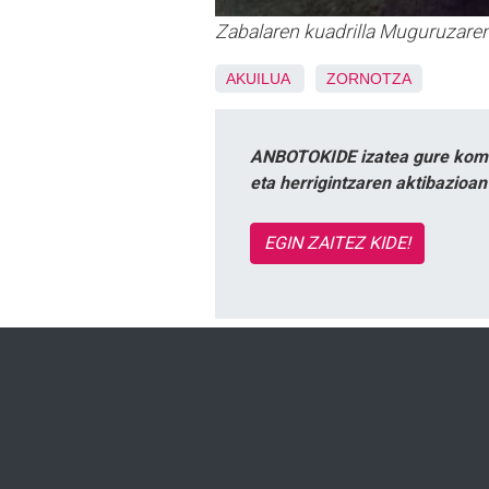
Zabalaren kuadrilla Muguruzare
AKUILUA
ZORNOTZA
ANBOTOKIDE izatea gure komun
eta herrigintzaren aktibazioa
EGIN ZAITEZ KIDE!