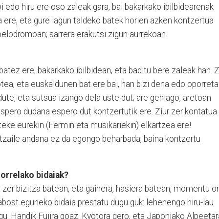
i edo hiru ere oso zaleak gara, bai bakarkako ibilbidearenak
 ere, eta gure lagun taldeko batek horien azken kontzertua
elodromoan; sarrera erakutsi zigun aurrekoan.
batez ere, bakarkako ibilbidean, eta baditu bere zaleak han. 
ea, eta euskaldunen bat ere bai, han bizi dena edo oporret
te, eta sutsua izango dela uste dut; are gehiago, aretoan
espero dudana espero dut kontzertutik ere. Ziur zer kontatua
eke eurekin (Fermin eta musikariekin) elkartzea ere!
atzaile andana ez da egongo beharbada, baina kontzertu
horrelako bidaiak?
a zer bizitza batean, eta gainera, hasiera batean, momentu o
mabost eguneko bidaia prestatu dugu guk: lehenengo hiru-lau
u. Handik Fujira goaz, Kyotora gero, eta Japoniako Alpeetar