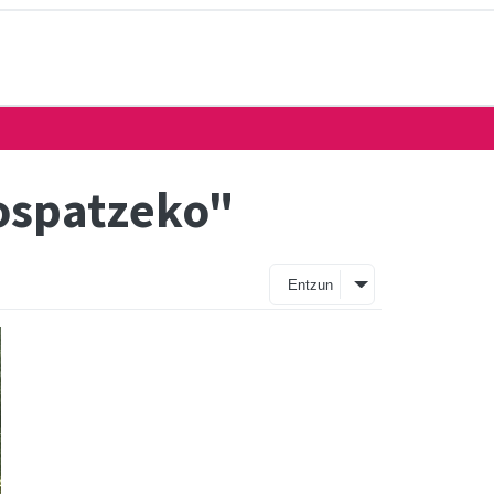
 ospatzeko"
Entzun