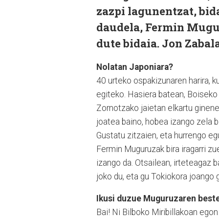
zazpi lagunentzat, bida
daudela, Fermin Mugur
dute bidaia. Jon Zaba
Nolatan Japoniara?
40 urteko ospakizunaren harira, k
egiteko. Hasiera batean, Boiseko 
Zornotzako jaietan elkartu ginenea
joatea baino, hobea izango zela b
Gustatu zitzaien, eta hurrengo eg
Fermin Muguruzak bira iragarri zue
izango da. Otsailean, irteteagaz b
joko du, eta gu Tokiokora joango g
Ikusi duzue Muguruzaren beste
Bai! Ni Bilboko Miribillakoan ego