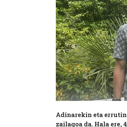
Adinarekin eta errutin
zailagoa da. Hala ere,