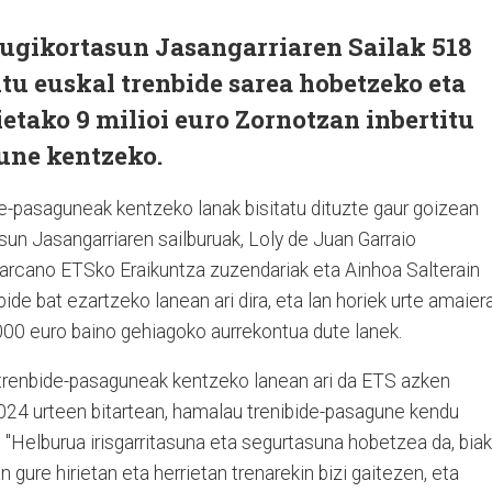
ugikortasun Jasangarriaren Sailak 518
itu euskal trenbide sarea hobetzeko eta
ietako 9 milioi euro Zornotzan inbertitu
gune kentzeko.
e-pasaguneak kentzeko lanak bisitatu dituzte gaur goizean
n Jasangarriaren sailburuak, Loly de Juan Garraio
arcano ETSko Eraikuntza zuzendariak eta Ainhoa Salterain
ide bat ezartzeko lanean ari dira, eta lan horiek urte amaier
000 euro baino gehiagoko aurrekontua dute lanek.
n trenbide-pasaguneak kentzeko lanean ari da ETS azken
024 urteen bitartean, hamalau trenibide-pasagune kendu
. "Helburua irisgarritasuna eta segurtasuna hobetzea da, biak
gure hirietan eta herrietan trenarekin bizi gaitezen, eta