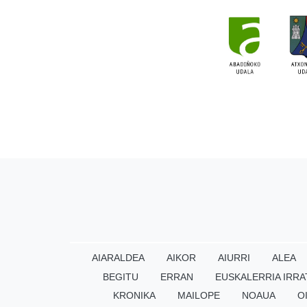
AIARALDEA
AIKOR
AIURRI
ALEA
BEGITU
ERRAN
EUSKALERRIA IRRA
KRONIKA
MAILOPE
NOAUA
O