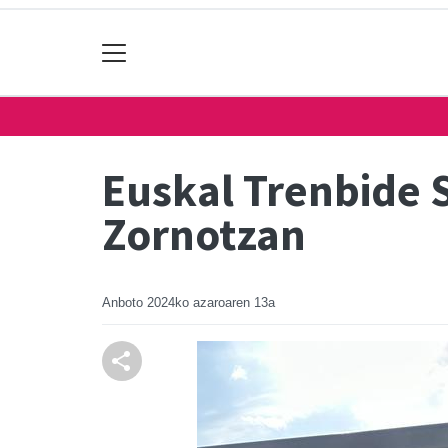
Euskal Trenbide 
Zornotzan
Anboto
2024ko azaroaren 13a