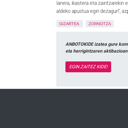
lanera, ikastera eta zaintzarekin
aldeko apustua egin dezagun", azp
GIZARTEA
ZORNOTZA
ANBOTOKIDE izatea gure komun
eta herrigintzaren aktibazioa
EGIN ZAITEZ KIDE!