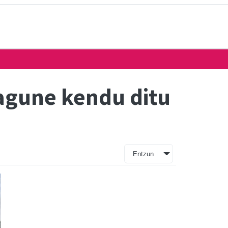
sagune kendu ditu
Entzun