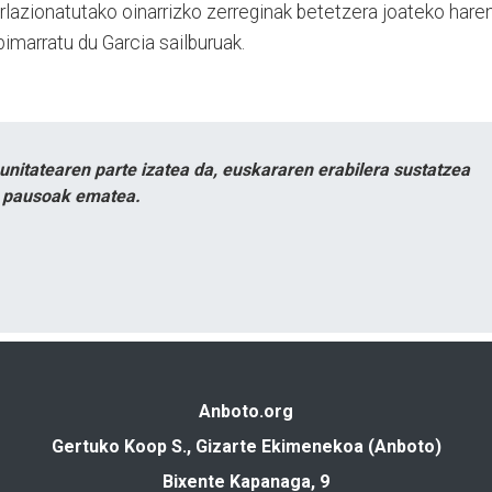
 erlazionatutako oinarrizko zerreginak betetzera joateko hare
imarratu du Garcia sailburuak.
itatearen parte izatea da, euskararen erabilera sustatzea
n pausoak ematea.
Anboto.org
Gertuko Koop S., Gizarte Ekimenekoa (Anboto)
Bixente Kapanaga, 9