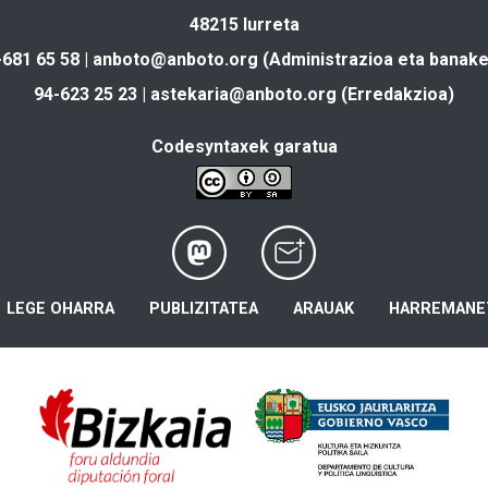
48215 Iurreta
-681 65 58 |
anboto@anboto.org
(Administrazioa eta banake
94-623 25 23 |
astekaria@anboto.org
(Erredakzioa)
Codesyntaxek garatua
LEGE OHARRA
PUBLIZITATEA
ARAUAK
HARREMANE