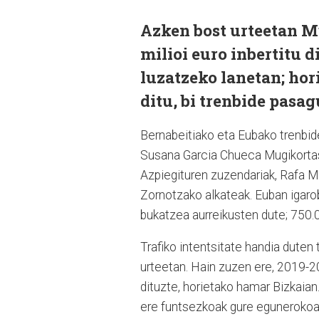
Azken bost urteetan M
milioi euro inbertitu d
luzatzeko lanetan; hor
ditu, bi trenbide pasa
Bernabeitiako eta Eubako trenbid
Susana Garcia Chueca Mugikortasu
Azpiegituren zuzendariak, Rafa M
Zornotzako alkateak. Euban igarob
bukatzea aurreikusten dute; 750.
Trafiko intentsitate handia dute
urteetan. Hain zuzen ere, 2019-2
dituzte, horietako hamar Bizkaian
ere funtsezkoak gure egunerokoan 