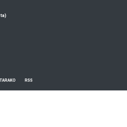
ta)
TARAKO
RSS