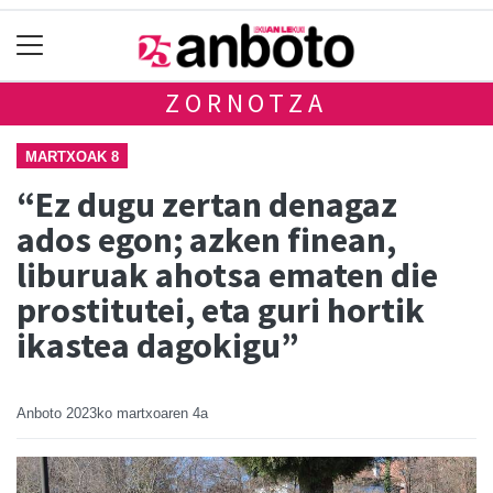
ZORNOTZA
MARTXOAK 8
“Ez dugu zertan denagaz
ados egon; azken finean,
liburuak ahotsa ematen die
prostitutei, eta guri hortik
ikastea dagokigu”
Anboto
2023ko martxoaren 4a