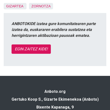
GIZARTEA
ZORNOTZA
ANBOTOKIDE izatea gure komunitatearen parte
izatea da, euskararen erabilera sustatzea eta
herrigintzaren aktibazioan pausoak ematea.
EGIN ZAITEZ KIDE!
Anboto.org
Gertuko Koop S., Gizarte Ekimenekoa (Anboto)
Bixente Kapanaga, 9