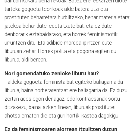
barruan kokatu beharrekoak. Batez ere, eskatzen diote
tarteka gogoeta teorikoak alde batera utzi eta
prostituten beharretara hurbiltzeko, behar materialetara:
jatekoa behar dute, edota txute bat, eta ez dute
denborarik eztabaidarako, eta horrek feminismotik
urruntzen ditu. Eta adibide mordoa ipintzen dute
liburuan zehar. Horrek polita eta gogorra egiten du
liburua, aldi berean.
Nori gomendatuko zenioke liburu hau?
Taldeka gogoeta feminista ba
t egiteko baliagarria da
liburua, baina norberarentzat ere baliagarria da.
Ez duzu
zertan ados egon denagaz, edo kontraesanak sortu
ditzakezu, baina, azken finean, liburuak prostitutei
ahotsa ematen die eta guri hortik ikastea dagokigu.
Ez da feminismoaren alorrean itzultzen duzun