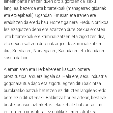
lanean parte hartzen duen oro zigortzen da: sexu
langilea, bezeroa eta bitartekoak (managerrak, gidariak
eta etxejabeak). Ugandan, Errusian eta Iranen ere
erabiltzen da eredu hau. Horrez gainera, Eredu Nordikoa
lez ezagutzen dena ere azaltzen dute. Sexua erostea
eta bitartekoak ere kriminalizatzen eta zigortzen dira,
eta sexua saltzen dutenak argiro deskriminalizatzen
dira; Suediaren, Norvegiaren, Kanadaren eta Irlandaren
kasua da hori.
Alemaniaren eta Herbehereen kasuan, ostera,
prostituzioa jarduera legala da. Hala ere, sexu industria
gogor arautua dago eta zigortu egiten ditu baldintza
burokratiko batzuk betetzen ez dituzten langileak -edo
bete ezin dituztenak-. Baldintza horien artean, besteak
beste, osasun azterketak, leku zehatz batzuetan lan
egitea, edo prostituta lez publikoki erregistratzea