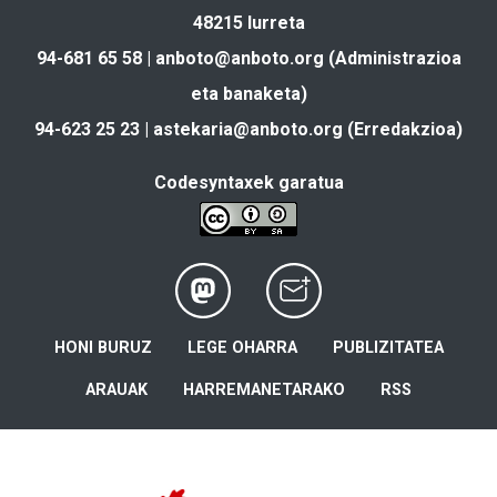
48215 Iurreta
94-681 65 58 |
anboto@anboto.org
(Administrazioa
eta banaketa)
94-623 25 23 |
astekaria@anboto.org
(Erredakzioa)
Codesyntaxek garatua
HONI BURUZ
LEGE OHARRA
PUBLIZITATEA
ARAUAK
HARREMANETARAKO
RSS