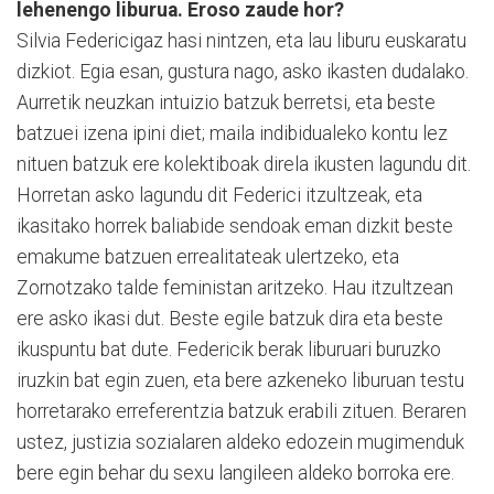
lehenengo liburua. Eroso zaude hor?
Silvia Federicigaz hasi nintzen, eta lau liburu euskaratu
dizkiot. Egia esan, gustura nago, asko ikasten dudalako.
Aurretik neuzkan intuizio batzuk berretsi, eta beste
batzuei izena ipini diet; maila indibidualeko kontu lez
nituen batzuk ere kolektiboak direla ikusten lagundu dit.
Horretan asko lagundu dit Federici itzultzeak, eta
ikasitako horrek baliabide sendoak eman dizkit beste
emakume batzuen errealitateak ulertzeko, eta
Zornotzako talde feministan aritzeko. Hau itzultzean
ere asko ikasi dut. Beste egile batzuk dira eta beste
ikuspuntu bat dute. Federicik berak liburuari buruzko
iruzkin bat egin zuen, eta bere azkeneko liburuan testu
horretarako erreferentzia batzuk erabili zituen. Beraren
ustez, justizia sozialaren aldeko edozein mugimenduk
bere egin behar du sexu langileen aldeko borroka ere.