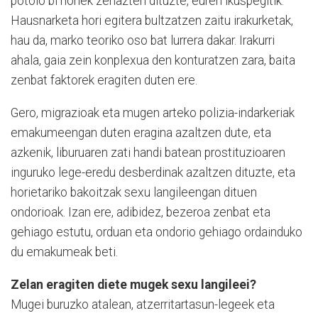
potolo bi horiek zehazten dituzte, euren ikuspegitik.
Hausnarketa hori egitera bultzatzen zaitu irakurketak,
hau da, marko teoriko oso bat lurrera dakar. Irakurri
ahala, gaia zein konplexua den konturatzen zara, baita
zenbat faktorek eragiten duten ere.
Gero, migrazioak eta mugen arteko polizia-indarkeriak
emakumeengan duten eragina azaltzen dute, eta
azkenik, liburuaren zati handi batean prostituzioaren
inguruko lege-eredu desberdinak azaltzen dituzte, eta
horietariko bakoitzak sexu langileengan dituen
ondorioak. Izan ere, adibidez, bezeroa zenbat eta
gehiago estutu, orduan eta ondorio gehiago ordainduko
du emakumeak beti.
Zelan eragiten diete mugek sexu langileei?
Mugei buruzko atalean, atzerritartasun-legeek eta