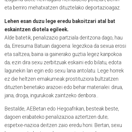
eta berriro mehatxatzen dituztelako deportazioagaz.
Lehen esan duzu lege eredu bakoitzari atal bat
eskaintzen diotela egileek.
Alde batetik, penalizazio partziala deritzona dago, hau
da, Erresuma Batuan dagoena: legezkoa da sexua erosi
eta saltzea, baina ia gainerako guztia legez kanpokoa
da; ezin dira sexu zerbitzuak eskaini edo bilatu, edota
lagunekin lan egin edo sexu lana antolatu. Lege horrek
ez die heltzen emakumeak prostituziora bultzatzen
dituzten benetako arazoei edo behar materialei: dirua,
jana, droga, ingurukoak zaintzeko denbora...
Bestalde, AEBetan edo Hegoafrikan, besteak beste,
dagoen erabateko penalizazioa aztertzen dute;
espetxe-nazioa deitzen zaio eredu honi. Bertan, sexu