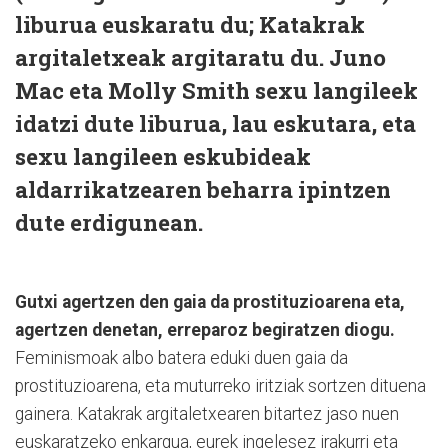
liburua euskaratu du; Katakrak
argitaletxeak argitaratu du. Juno
Mac eta Molly Smith sexu langileek
idatzi dute liburua, lau eskutara, eta
sexu langileen eskubideak
aldarrikatzearen beharra ipintzen
dute erdigunean.
Gutxi agertzen den gaia da prostituzioarena eta,
agertzen denetan, erreparoz begiratzen diogu.
Feminismoak albo batera eduki duen gaia da
prostituzioarena, eta muturreko iritziak sortzen dituena
gainera. Katakrak argitaletxearen bitartez jaso nuen
euskaratzeko enkargua, eurek ingelesez irakurri eta