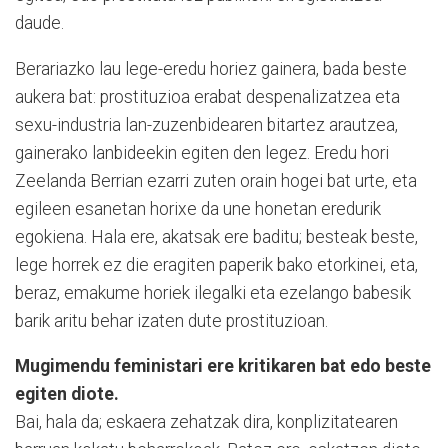
daude.
Berariazko lau lege-eredu horiez gainera, bada beste
aukera bat: prostituzioa erabat despenalizatzea eta
sexu-industria lan-zuzenbidearen bitartez arautzea,
gainerako lanbideekin egiten den legez. Eredu hori
Zeelanda Berrian ezarri zuten orain hogei bat urte, eta
egileen esanetan horixe da une honetan eredurik
egokiena. Hala ere, akatsak ere baditu; besteak beste,
lege horrek ez die eragiten paperik bako etorkinei, eta,
beraz, emakume horiek ilegalki eta ezelango babesik
barik aritu behar izaten dute prostituzioan.
Mugimendu feministari ere kritikaren bat edo beste
egiten diote.
Bai, hala da; eskaera zehatzak dira, konplizitatearen