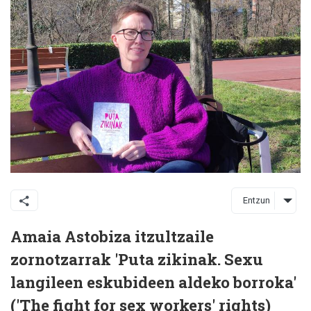
Entzun
Amaia Astobiza itzultzaile
zornotzarrak 'Puta zikinak. Sexu
langileen eskubideen aldeko borroka'
('The fight for sex workers' rights)