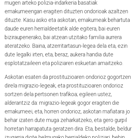
mugen arteko polizia-indarkeria basatiak
emakumeengan eragiten dituzten ondorioak azaltzen
dituzte. Kasu asko eta askotan, emakumeak behartuta
daude euren herrialdeetatik alde egitera, bai euren
biziraupenerako, bai atzean utzitako familia aurrera
ateratzeko. Baina, atzerritartasun-legea dela eta, ezin
dute legalki irten, eta, beraz, aukera handia dute
esplotatzaileen eta poliziaren eskuetan amaitzeko.
Askotan esaten da prostituzioaren ondorioz gogortzen
direla migrazio-legeak, eta prostituzioaren ondorioz
sortzen dela pertsonen trafikoa; egileen ustez,
alderantziz da: migrazio-legeak gogor eragiten die
emakumeei, eta, horren ondorioz, askotan mafiatara jo
behar izaten dute muga zeharkatzeko, eta gero gurpil
horretan harrapatuta geratzen dira. Eta, bestalde, beldur
izugarria diote helmugako herrialdeko poliziari, behin