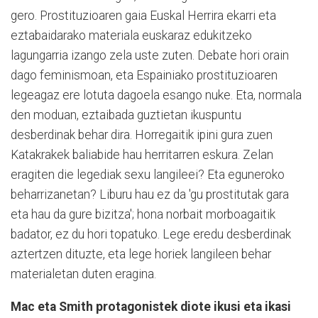
gero. Prostituzioaren gaia Euskal Herrira ekarri eta
eztabaidarako materiala euskaraz edukitzeko
lagungarria izango zela uste zuten. Debate hori orain
dago feminismoan, eta Espainiako prostituzioaren
legeagaz ere lotuta dagoela esango nuke. Eta, normala
den moduan, eztaibada guztietan ikuspuntu
desberdinak behar dira. Horregaitik ipini gura zuen
Katakrakek baliabide hau herritarren eskura. Zelan
eragiten die legediak sexu langileei? Eta eguneroko
beharrizanetan? Liburu hau ez da 'gu prostitutak gara
eta hau da gure bizitza'; hona norbait morboagaitik
badator, ez du hori topatuko. Lege eredu desberdinak
aztertzen dituzte, eta lege horiek langileen behar
materialetan duten eragina.
Mac eta Smith protagonistek diote ikusi eta ikasi