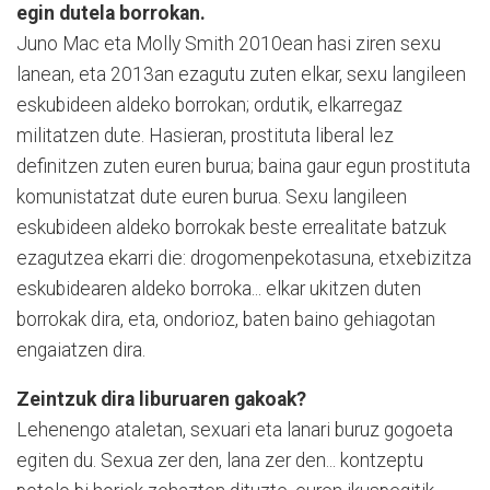
egin dutela borrokan.
Juno Mac eta Molly Smith 2010ean hasi ziren sexu
lanean, eta 2013an ezagutu zuten elkar, sexu langileen
eskubideen aldeko borrokan; ordutik, elkarregaz
militatzen dute. Hasieran, prostituta liberal lez
definitzen zuten euren burua; baina gaur egun prostituta
komunistatzat dute euren burua. Sexu langileen
eskubideen aldeko borrokak beste errealitate batzuk
ezagutzea ekarri die: drogomenpekotasuna, etxebizitza
eskubidearen aldeko borroka... elkar ukitzen duten
borrokak dira, eta, ondorioz, baten baino gehiagotan
engaiatzen dira.
Zeintzuk dira liburuaren gakoak?
Lehenengo ataletan, sexuari eta lanari buruz gogoeta
egiten du. Sexua zer den, lana zer den... kontzeptu