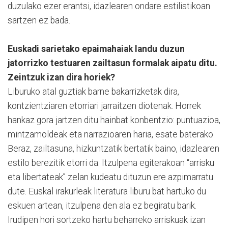
duzulako ezer erantsi, idazlearen ondare estilistikoan
sartzen ez bada.
Euskadi sarietako epaimahaiak landu duzun
jatorrizko testuaren zailtasun formalak aipatu ditu.
Zeintzuk izan dira horiek?
Liburuko atal guztiak barne bakarrizketak dira,
kontzientziaren etorriari jarraitzen diotenak. Horrek
hankaz gora jartzen ditu hainbat konbentzio: puntuazioa,
mintzamoldeak eta narrazioaren haria, esate baterako.
Beraz, zailtasuna, hizkuntzatik bertatik baino, idazlearen
estilo berezitik etorri da. Itzulpena egiterakoan “arrisku
eta libertateak” zelan kudeatu dituzun ere azpimarratu
dute. Euskal irakurleak literatura liburu bat hartuko du
eskuen artean, itzulpena den ala ez begiratu barik.
Irudipen hori sortzeko hartu beharreko arriskuak izan