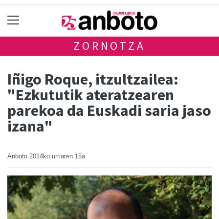
ZORNOTZA
Iñigo Roque, itzultzailea:
"Ezkututik ateratzearen
parekoa da Euskadi saria jaso
izana"
Anboto
2014ko urriaren 15a