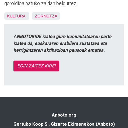
goroldioa batuko zaidan beldurrez.
KULTURA
ZORNOTZA
ANBOTOKIDE izatea gure komunitatearen parte
izatea da, euskararen erabilera sustatzea eta
herrigintzaren aktibazioan pausoak ematea.
EGIN ZAITEZ KIDE!
Anboto.org
Gertuko Koop S., Gizarte Ekimenekoa (Anboto)