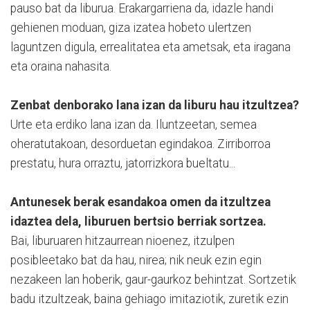
pauso bat da liburua. Erakargarriena da, idazle handi
gehienen moduan, giza izatea hobeto ulertzen
laguntzen digula, errealitatea eta ametsak, eta iragana
eta oraina nahasita.
Zenbat denborako lana izan da liburu hau itzultzea?
Urte eta erdiko lana izan da. Iluntzeetan, semea
oheratutakoan, desorduetan egindakoa. Zirriborroa
prestatu, hura orraztu, jatorrizkora bueltatu...
Antunesek berak esandakoa omen da itzultzea
idaztea dela, liburuen bertsio berriak sortzea.
Bai, liburuaren hitzaurrean nioenez, itzulpen
posibleetako bat da hau, nirea; nik neuk ezin egin
nezakeen lan hoberik, gaur-gaurkoz behintzat. Sortzetik
badu itzultzeak, baina gehiago imitaziotik, zuretik ezin