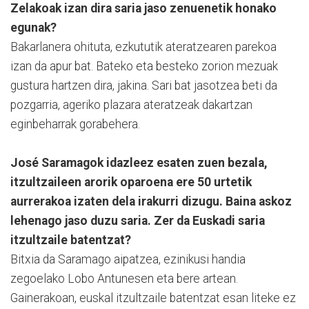
Zelakoak izan dira saria jaso zenuenetik honako
egunak?
Bakarlanera ohituta, ezkututik ateratzearen parekoa
izan da apur bat. Bateko eta besteko zorion mezuak
gustura hartzen dira, jakina. Sari bat jasotzea beti da
pozgarria, ageriko plazara ateratzeak dakartzan
eginbeharrak gorabehera.
José Saramagok idazleez esaten zuen bezala,
itzultzaileen arorik oparoena ere 50 urtetik
aurrerakoa izaten dela irakurri dizugu. Baina askoz
lehenago jaso duzu saria. Zer da Euskadi saria
itzultzaile batentzat?
Bitxia da Saramago aipatzea, ezinikusi handia
zegoelako Lobo Antunesen eta bere artean.
Gainerakoan, euskal itzultzaile batentzat esan liteke ez