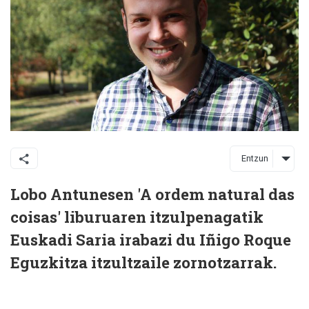
Entzun
Lobo Antunesen 'A ordem natural das
coisas' liburuaren itzulpenagatik
Euskadi Saria irabazi du Iñigo Roque
Eguzkitza itzultzaile zornotzarrak.