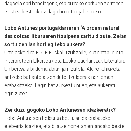
dagoela sari handiagorik, eta aurreko sarituen zerrenda
ikustea besterik ez dago horretaz jabetzeko.
Lobo Antunes portugaldarraren ‘A ordem natural
das coisas’ liburuaren itzulpena saritu dizute. Zelan
sortu zen lan hori egiteko aukera?
Urte asko dira EIZIE Euskal Itzultzaile, Zuzentzaile eta
Interpreteen Elkarteak eta Eusko Jaurlaritzak Literatura
Unibertsala bilduma abian jarri zutela. Aldiro lehiaketa
antzeko bat antolatzen dute itzulpenak nori eman
erabakitzeko. Lagin bat aurkeztu nuen, eta aukeratu
egin zuten.
Zer duzu gogoko Lobo Antunesen idazkeratik?
Lobo Antunesen helburua beti izan da erabateko
eleberria idaztea, eta bilatze horretan emandako beste