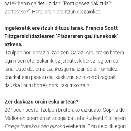
batek behin galdetu zidan: “Portugesez dakizula?
Zertarako?”. Hara, orain erantzun diezaioket.
Ingelesetik ere itzuli dituzu lanak. Francis Scott
Fitzgerald idazlearen ‘Plazeraren gau ilunekoak’
azkena.
Itzulpen hori berezia izan zen, Garazi Arrularekin batera
egin nuen eta. Bakarrik ez jarduteak berezi egiten du
lana. Uste dut emaitza ikusgarria izan dela. Tamalez,
oharkabean pasatu da; ikaskizun ezin zorrotzagoak
dauzka liburu horrek nork irakurriko zain.
Zer daukazu orain esku artean?
2015ean beste itzulpen bi aterako dizkidate: Sophia de
Mellor-en poemen antologia bat, eta Rudyard Kipling-en
Errege izatekoa zen gizona
eleberria. Ezin geldirik egon,