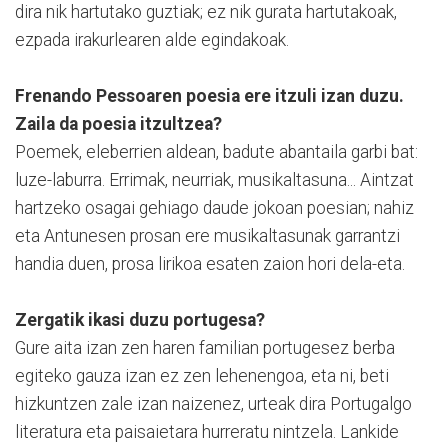
dira nik hartutako guztiak; ez nik gurata hartutakoak,
ezpada irakurlearen alde egindakoak.
Frenando Pessoaren poesia ere itzuli izan duzu.
Zaila da poesia itzultzea?
Poemek, eleberrien aldean, badute abantaila garbi bat:
luze-laburra. Errimak, neurriak, musikaltasuna... Aintzat
hartzeko osagai gehiago daude jokoan poesian; nahiz
eta Antunesen prosan ere musikaltasunak garrantzi
handia duen, prosa lirikoa esaten zaion hori dela-eta.
Zergatik ikasi duzu portugesa?
Gure aita izan zen haren familian portugesez berba
egiteko gauza izan ez zen lehenengoa, eta ni, beti
hizkuntzen zale izan naizenez, urteak dira Portugalgo
literatura eta paisaietara hurreratu nintzela. Lankide