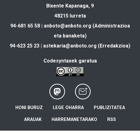
Bixente Kapanaga, 9
48215 Iurreta
94-681 65 58 |
anboto@anboto.org
(Administrazioa
eta banaketa)
94-623 25 23 |
astekaria@anboto.org
(Erredakzioa)
Codesyntaxek garatua
HONI BURUZ
LEGE OHARRA
PUBLIZITATEA
ARAUAK
HARREMANETARAKO
RSS