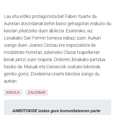
Lau eta erdiko protagonista bat Faben Ituarte da.
Aurrelari atxondarrak behin baino gehiagotan erakutsi du
kaiolan jokatzeko duen abilezia. Esaterako, iaz
Lesakako San Fermin torneoa irabazi zuen. Aurkari
izango duen Joanes Cestau ere espezialista da
modalitate horretan; azkeneko Olazar txapelketan
berak jantzi zuen txapela. Ondoren, binakako partidua
hasiko da. Muruak eta Cansecok osatuko bikoteak,
gerriko gorriz, Etxeberria-Uriarte bikotea izango du
aurkari.
KIROLA
ZALDIBAR
ANBOTOKIDE izatea gure komunitatearen parte