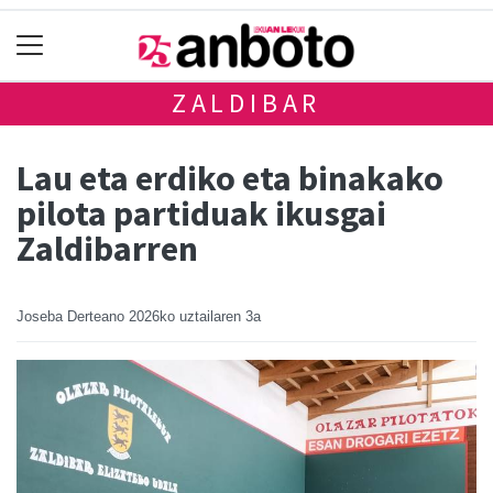
ZALDIBAR
Lau eta erdiko eta binakako
pilota partiduak ikusgai
Zaldibarren
Joseba Derteano
2026ko uztailaren 3a