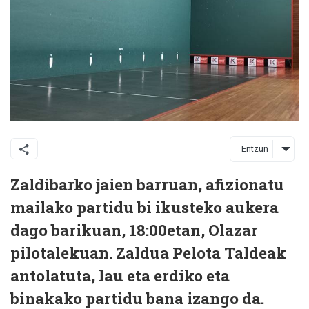
Entzun
Zaldibarko jaien barruan, afizionatu
mailako partidu bi ikusteko aukera
dago barikuan, 18:00etan, Olazar
pilotalekuan. Zaldua Pelota Taldeak
antolatuta, lau eta erdiko eta
binakako partidu bana izango da.