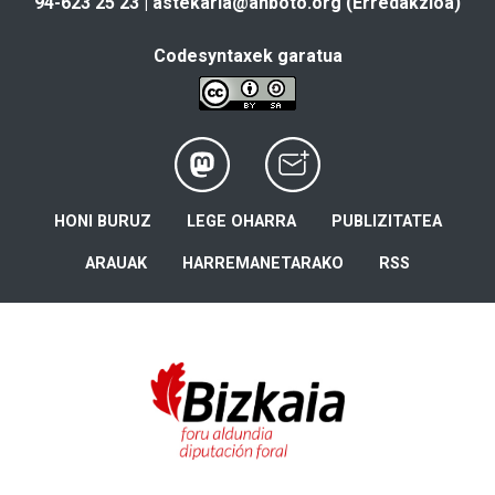
94-623 25 23 |
astekaria@anboto.org
(Erredakzioa)
Codesyntaxek garatua
HONI BURUZ
LEGE OHARRA
PUBLIZITATEA
ARAUAK
HARREMANETARAKO
RSS