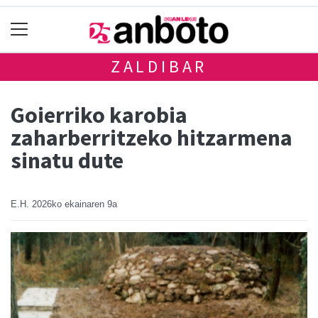
ZALDIBAR
Goierriko karobia
zaharberritzeko hitzarmena
sinatu dute
E.H.
2026ko ekainaren 9a