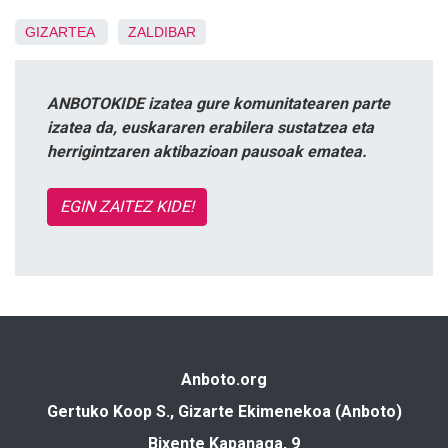
GIZARTEA
ZALDIBAR
ANBOTOKIDE izatea gure komunitatearen parte
izatea da, euskararen erabilera sustatzea eta
herrigintzaren aktibazioan pausoak ematea.
EGIN ZAITEZ KIDE!
Anboto.org
Gertuko Koop S., Gizarte Ekimenekoa (Anboto)
Bixente Kapanaga, 9