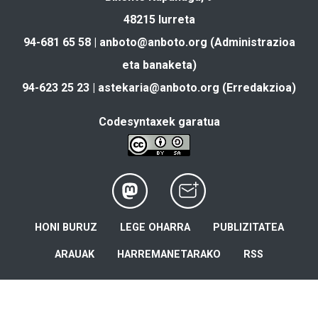
48215 Iurreta
94-681 65 58 |
anboto@anboto.org
(Administrazioa
eta banaketa)
94-623 25 23 |
astekaria@anboto.org
(Erredakzioa)
Codesyntaxek garatua
HONI BURUZ
LEGE OHARRA
PUBLIZITATEA
ARAUAK
HARREMANETARAKO
RSS