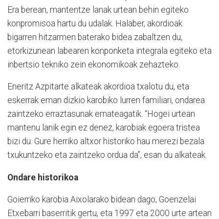
Era berean, mantentze lanak urtean behin egiteko
konpromisoa hartu du udalak. Halaber, akordioak
bigarren hitzarmen baterako bidea zabaltzen du,
etorkizunean labearen konponketa integrala egiteko eta
inbertsio tekniko zein ekonomikoak zehazteko.
Eneritz Azpitarte alkateak akordioa txalotu du, eta
eskerrak eman dizkio karobiko lurren familiari, ondarea
zaintzeko erraztasunak emateagatik. “Hogei urtean
mantenu lanik egin ez denez, karobiak egoera tristea
bizi du. Gure herriko altxor historiko hau merezi bezala
txukuntzeko eta zaintzeko ordua da”, esan du alkateak.
Ondare historikoa
Goierriko karobia Aixolarako bidean dago, Goenzelai
Etxebarri baserritik gertu, eta 1997 eta 2000 urte artean