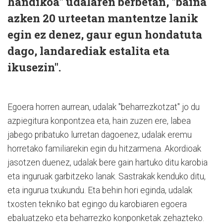
handikoa" udalaren berbetan, "baina
azken 20 urteetan mantentze lanik
egin ez denez, gaur egun hondatuta
dago, landarediak estalita eta
ikusezin".
Egoera horren aurrean, udalak "beharrezkotzat" jo du
azpiegitura konpontzea eta, hain zuzen ere, labea
jabego pribatuko lurretan dagoenez, udalak eremu
horretako familiarekin egin du hitzarmena. Akordioak
jasotzen duenez, udalak bere gain hartuko ditu karobia
eta inguruak garbitzeko lanak. Sastrakak kenduko ditu,
eta ingurua txukundu. Eta behin hori eginda, udalak
txosten tekniko bat egingo du karobiaren egoera
ebaluatzeko eta beharrezko konponketak zehazteko.