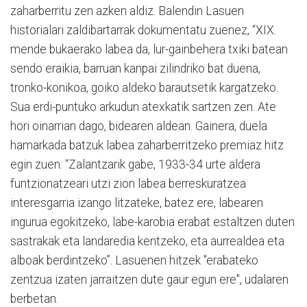
zaharberritu zen azken aldiz. Balendin Lasuen
historialari zaldibartarrak dokumentatu zuenez, “XIX.
mende bukaerako labea da, lur-gainbehera txiki batean
sendo eraikia, barruan kanpai zilindriko bat duena,
tronko-konikoa, goiko aldeko barautsetik kargatzeko.
Sua erdi-puntuko arkudun atexkatik sartzen zen. Ate
hori oinarrian dago, bidearen aldean. Gainera, duela
hamarkada batzuk labea zaharberritzeko premiaz hitz
egin zuen: “Zalantzarik gabe, 1933-34 urte aldera
funtzionatzeari utzi zion labea berreskuratzea
interesgarria izango litzateke, batez ere, labearen
ingurua egokitzeko, labe-karobia erabat estaltzen duten
sastrakak eta landaredia kentzeko, eta aurrealdea eta
alboak berdintzeko”. Lasuenen hitzek "erabateko
zentzua izaten jarraitzen dute gaur egun ere", udalaren
berbetan.