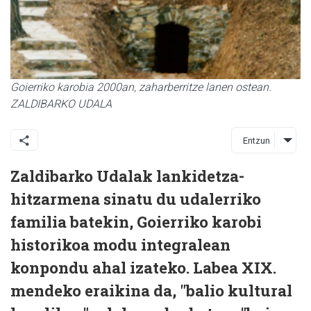
Goierriko karobia 2000an, zaharberritze lanen ostean.
ZALDIBARKO UDALA
Entzun
Zaldibarko Udalak lankidetza-
hitzarmena sinatu du udalerriko
familia batekin, Goierriko karobi
historikoa modu integralean
konpondu ahal izateko. Labea XIX.
mendeko eraikina da, "balio kultural