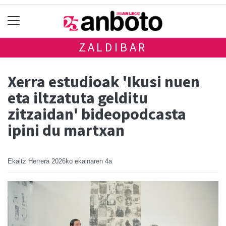
ZALDIBAR
Xerra estudioak 'Ikusi nuen
eta iltzatuta gelditu
zitzaidan' bideopodcasta
ipini du martxan
Ekaitz Herrera
2026ko ekainaren 4a