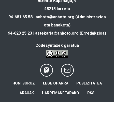
Bixente Kapanaga, 9
48215 Iurreta
94-681 65 58 |
anboto@anboto.org
(Administrazioa
eta banaketa)
94-623 25 23 |
astekaria@anboto.org
(Erredakzioa)
Codesyntaxek garatua
HONI BURUZ
LEGE OHARRA
PUBLIZITATEA
ARAUAK
HARREMANETARAKO
RSS