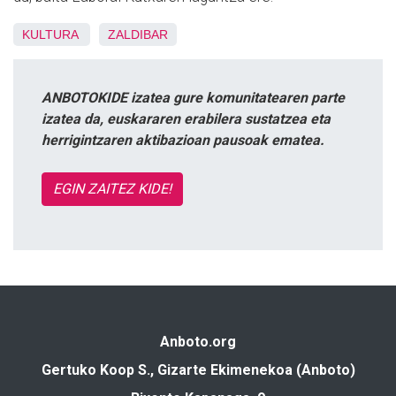
KULTURA
ZALDIBAR
ANBOTOKIDE izatea gure komunitatearen parte
izatea da, euskararen erabilera sustatzea eta
herrigintzaren aktibazioan pausoak ematea.
EGIN ZAITEZ KIDE!
Anboto.org
Gertuko Koop S., Gizarte Ekimenekoa (Anboto)