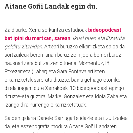
Aitane Goñi Landak egin du.
Zaldibarko Xerra sorkuntza estudioak
bideopodcast
bat ipini du martxan, sarean
:
Ikusi nuen eta iltzatuta
gelditu zitzaidan
. Arteari buruzko elkarrizketa saioa da,
sortzaileak beren lanari buruz zein joera berriei buruz
hausnartzera bultzatzen dituena. Momentuz, Iñi
Etxezarreta (Labar) eta Sara Fontava artisten
elkarrizketak sareratu dituzte, baina gehiago etorriko
direla iragarri dute Xerrakoek, 10 bideopodcast egingo
dituzte-eta guztira. Markel Gonzalez eta Idoia Zabaleta
izango dira hurrengo elkarrizketatuak.
Saioen gidaria Danele Sarriugarte idazle eta itzultzailea
da, eta eszenografia modura Aitane Goñi Landaren