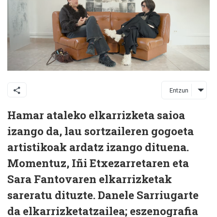
Entzun
Hamar ataleko elkarrizketa saioa
izango da, lau sortzaileren gogoeta
artistikoak ardatz izango dituena.
Momentuz, Iñi Etxezarretaren eta
Sara Fantovaren elkarrizketak
sareratu dituzte. Danele Sarriugarte
da elkarrizketatzailea; eszenografia