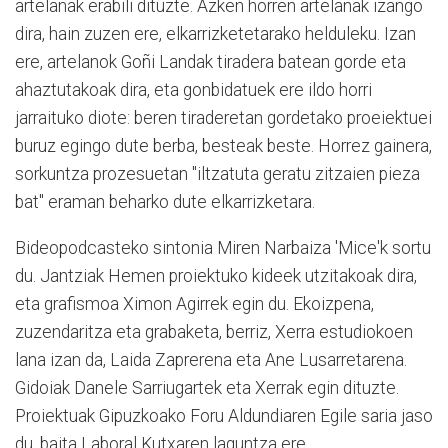
artelanak erabili dituzte. Azken horren artelanak izango
dira, hain zuzen ere, elkarrizketetarako helduleku. Izan
ere, artelanok Goñi Landak tiradera batean gorde eta
ahaztutakoak dira, eta gonbidatuek ere ildo horri
jarraituko diote: beren tiraderetan gordetako proeiektuei
buruz egingo dute berba, besteak beste. Horrez gainera,
sorkuntza prozesuetan "iltzatuta geratu zitzaien pieza
bat" eraman beharko dute elkarrizketara.
Bideopodcasteko sintonia Miren Narbaiza 'Mice'k sortu
du. Jantziak Hemen proiektuko kideek utzitakoak dira,
eta grafismoa Ximon Agirrek egin du. Ekoizpena,
zuzendaritza eta grabaketa, berriz, Xerra estudiokoen
lana izan da, Laida Zaprerena eta Ane Lusarretarena.
Gidoiak Danele Sarriugartek eta Xerrak egin dituzte.
Proiektuak Gipuzkoako Foru Aldundiaren Egile saria jaso
du, baita Laboral Kutxaren laguntza ere.