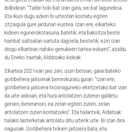
ibilbideari. "Talde txiki bat izan gara, sei bat lagunekoa.
Eta ikusi dugu azken bi urteotan kostatu egiten
zitzaigula gure jardunari eustea. Izan ere, elkarteko
kideen egunerokotasuna, batetik, eta bakoitza beste
hainbat saltsatan sartuta dagoela, bestetik, ezin izan
diogu elkarteari nahiko genukeen tartea eskaini", azaldu
du Eneko Iraetak, Aldatsako kideak.
Elkartea 2021ean jaio zen, izurri betean, garai bateko
goitibehera jaitsierak berreskuratu guran. "Izan ere,
goitibehera jaitsiera txosnaguneko ekintzetako bat izan
da urte askoan, eta hura antolatzen zutenei galdetu
genien, beteranoei, ea zelan egiten zuten, zelan
antolatzen zuten kontatzeko". Eta halantxik, Aldatsak
halako lasterketak antolatu ditu urterik urte. Bi izan dira
nagusiak. Goitibehera txikien jaitsiera bata, eta