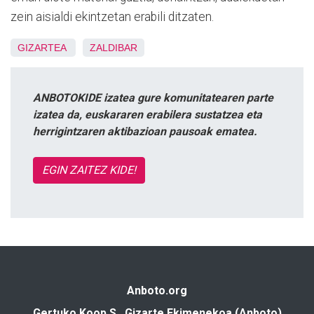
zein aisialdi ekintzetan erabili ditzaten.
GIZARTEA
ZALDIBAR
ANBOTOKIDE izatea gure komunitatearen parte
izatea da, euskararen erabilera sustatzea eta
herrigintzaren aktibazioan pausoak ematea.
EGIN ZAITEZ KIDE!
Anboto.org
Gertuko Koop S., Gizarte Ekimenekoa (Anboto)