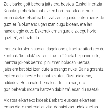
Zaldibarko goitibehera jaitsiera, bestea. Euskal Inertzia
Kopako probetako bat azken hori. Iraetak eskerrak
eman dizkie elkartea bultzatzen lagundu duten herrikide
guztiei. "Boluntario ugari izan dugu bidean, eta lan
handia egin dute. Eskerrak eman gura dizkiegu horiei
guztiei", zehaztu du.
Inertzia kirolen sasoiari dagokionez, Iraetak aitortzen du
kontuak "boladak" izaten dituela. "Duela bizpahiru urte,
inertzia jokoak berriro ipini ziren boladan. Gerora,
jaitsiera bat bizi izan dutela esango nuke. Baina gorantz
egiten dabil beste hainbat lekutan, Busturialdean,
adibidez. Belaunaldi berriak sartu dira han, eta
goitibeherak indarra hartzen dabiltza", esan du Iraetak.
Aldatsa elkarteko kideek Berbaro euskara elkarteari
eman diote material guztia, dohaintzan, udalekuetan