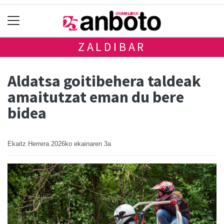
ZALDIBAR
Aldatsa goitibehera taldeak
amaitutzat eman du bere
bidea
Ekaitz Herrera
2026ko ekainaren 3a