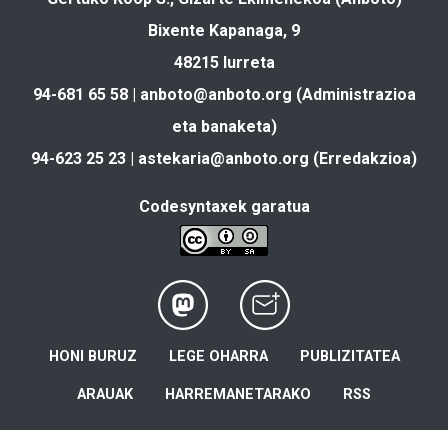
Bixente Kapanaga, 9
48215 Iurreta
94-681 65 58 |
anboto@anboto.org
(Administrazioa
eta banaketa)
94-623 25 23 |
astekaria@anboto.org
(Erredakzioa)
Codesyntaxek garatua
HONI BURUZ
LEGE OHARRA
PUBLIZITATEA
ARAUAK
HARREMANETARAKO
RSS