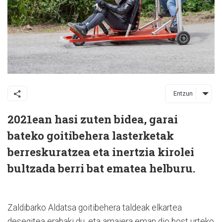
Entzun
2021ean hasi zuten bidea, garai
bateko goitibehera lasterketak
berreskuratzea eta inertzia kirolei
bultzada berri bat ematea helburu.
Zaldibarko Aldatsa goitibehera taldeak elkartea
desegitea erabaki du, eta amaiera eman dio bost urteko