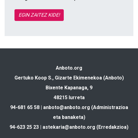
EGIN ZAITEZ KIDE!
Anboto.org
Gertuko Koop S., Gizarte Ekimenekoa (Anboto)
Bixente Kapanaga, 9
48215 Iurreta
94-681 65 58 |
anboto@anboto.org
(Administrazioa
eta banaketa)
94-623 25 23 |
astekaria@anboto.org
(Erredakzioa)