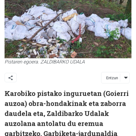
Pistaren egoera. ZALDIBARKO UDALA
Entzun
Karobiko pistako inguruetan (Goierri
auzoa) obra-hondakinak eta zaborra
daudela eta, Zaldibarko Udalak
auzolana antolatu du eremua
garbitzeko. Garbiketa-jardunaldia