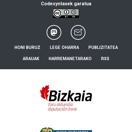
Codesyntaxek garatua
HONI BURUZ
LEGE OHARRA
PUBLIZITATEA
ARAUAK
HARREMANETARAKO
RSS