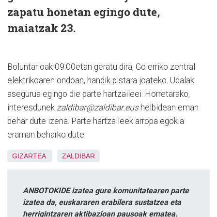
zapatu honetan egingo dute,
maiatzak 23.
Boluntarioak 09:00etan geratu dira, Goierriko zentral
elektrikoaren ondoan, handik pistara joateko. Udalak
asegurua egingo die parte hartzaileei. Horretarako,
interesdunek
zaldibar@zaldibar.eus
helbidean eman
behar dute izena. Parte hartzaileek arropa egokia
eraman beharko dute.
GIZARTEA
ZALDIBAR
ANBOTOKIDE izatea gure komunitatearen parte
izatea da, euskararen erabilera sustatzea eta
herrigintzaren aktibazioan pausoak ematea.