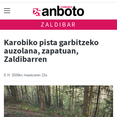
ZALDIBAR
Karobiko pista garbitzeko
auzolana, zapatuan,
Zaldibarren
E.H.
2026ko maiatzaren 22a