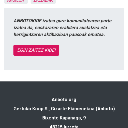
AKUILUA
ZALDIBAR
ANBOTOKIDE izatea gure komunitatearen parte
izatea da, euskararen erabilera sustatzea eta
herrigintzaren aktibazioan pausoak ematea.
EGIN ZAITEZ KIDE!
Anboto.org
Gertuko Koop S., Gizarte Ekimenekoa (Anboto)
Bixente Kapanaga, 9
48215 Iurreta