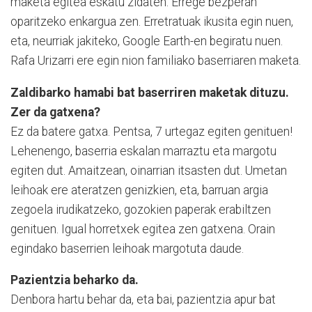
maketa egitea eskatu zidaten. Errege bezperan
oparitzeko enkargua zen. Erretratuak ikusita egin nuen,
eta, neurriak jakiteko, Google Earth-en begiratu nuen.
Rafa Urizarri ere egin nion familiako baserriaren maketa.
Zaldibarko hamabi bat baserriren maketak dituzu.
Zer da gatxena?
Ez da batere gatxa. Pentsa, 7 urtegaz egiten genituen!
Lehenengo, baserria eskalan marraztu eta margotu
egiten dut. Amaitzean, oinarrian itsasten dut. Umetan
leihoak ere ateratzen genizkien, eta, barruan argia
zegoela irudikatzeko, gozokien paperak erabiltzen
genituen. Igual horretxek egitea zen gatxena. Orain
egindako baserrien leihoak margotuta daude.
Pazientzia beharko da.
Denbora hartu behar da, eta bai, pazientzia apur bat