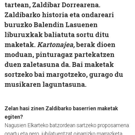
tartean, Zaldibar Dorrearena.
Zaldibarko historia eta ondareari
buruzko Balendin Lasuenen
liburuxkak baliatuta sortu ditu
maketak.
Kartonajea,
berak dioen
moduan, pinturagaz partekatzen
duen zaletasuna da. Bai maketak
sortzeko bai margotzeko, gurago du
musikaren laguntasuna.
Zelan hasi zinen Zaldibarko baserrien maketak
egiten?
Nagusien Elkarteko batzordean sartzeko proposamena
onartu eta gero, jubilatuentzat oinarrizko marrazketa