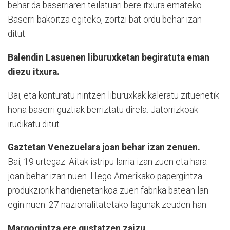
behar da baserriaren teilatuari bere itxura emateko.
Baserri bakoitza egiteko, zortzi bat ordu behar izan
ditut.
Balendin Lasuenen liburuxketan begiratuta eman
diezu itxura.
Bai, eta konturatu nintzen liburuxkak kaleratu zituenetik
hona baserri guztiak berriztatu direla. Jatorrizkoak
irudikatu ditut.
Gaztetan Venezuelara joan behar izan zenuen.
Bai, 19 urtegaz. Aitak istripu larria izan zuen eta hara
joan behar izan nuen. Hego Amerikako papergintza
produkziorik handienetarikoa zuen fabrika batean lan
egin nuen. 27 nazionalitatetako lagunak zeuden han.
Margogintza ere gustatzen zaizu.