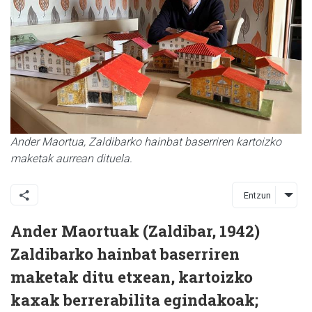
Ander Maortua, Zaldibarko hainbat baserriren kartoizko
maketak aurrean dituela.
Entzun
Ander Maortuak (Zaldibar, 1942)
Zaldibarko hainbat baserriren
maketak ditu etxean, kartoizko
kaxak berrerabilita egindakoak;