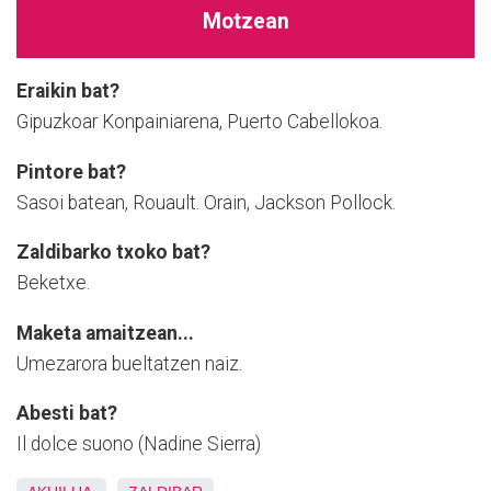
Motzean
Eraikin bat?
Gipuzkoar Konpainiarena, Puerto Cabellokoa.
Pintore bat?
Sasoi batean, Rouault. Orain, Jackson Pollock.
Zaldibarko txoko bat?
Beketxe.
Maketa amaitzean...
Umezarora bueltatzen naiz.
Abesti bat?
Il dolce suono (Nadine Sierra)