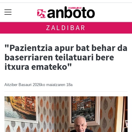
ZALDIBAR
"Pazientzia apur bat behar da
baserriaren teilatuari bere
itxura emateko"
Aitziber Basauri
2026ko maiatzaren 18a