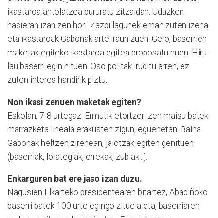
ikastaroa antolatzea bururatu zitzaidan. Udazken
hasieran izan zen hori. Zazpi lagunek eman zuten izena
eta ikastaroak Gabonak arte iraun zuen. Gero, baserrien
maketak egiteko ikastaroa egitea proposatu nuen. Hiru-
lau baserri egin nituen. Oso politak iruditu arren, ez
zuten interes handirik piztu.
Non ikasi zenuen maketak egiten?
Eskolan, 7-8 urtegaz. Ermutik etortzen zen maisu batek
marrazketa lineala erakusten zigun, eguenetan. Baina
Gabonak heltzen zirenean, jaiotzak egiten genituen
(baserriak, lorategiak, errekak, zubiak...).
Enkarguren bat ere jaso izan duzu.
Nagusien Elkarteko presidentearen bitartez, Abadiñoko
baserri batek 100 urte egingo zituela eta, baserriaren