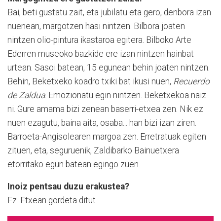
Bai, beti gustatu zait, eta jubilatu eta gero, denbora izan
nuenean, margotzen hasi nintzen. Bilbora joaten
nintzen olio-pintura ikastaroa egitera. Bilboko Arte
Ederren museoko bazkide ere izan nintzen hainbat
urtean. Sasoi batean, 15 egunean behin joaten nintzen.
Behin, Beketxeko koadro txiki bat ikusi nuen,
Recuerdo
de Zaldua
. Emozionatu egin nintzen. Beketxekoa naiz
ni. Gure amama bizi zenean baserri-etxea zen. Nik ez
nuen ezagutu, baina aita, osaba... han bizi izan ziren.
Barroeta-Angisolearen margoa zen. Erretratuak egiten
zituen, eta, seguruenik, Zaldibarko Bainuetxera
etorritako egun batean egingo zuen.
Inoiz pentsau duzu erakustea?
Ez. Etxean gordeta ditut.