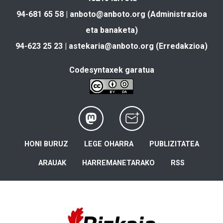
94-681 65 58 |
anboto@anboto.org
(Administrazioa
eta banaketa)
94-623 25 23 |
astekaria@anboto.org
(Erredakzioa)
Codesyntaxek garatua
HONI BURUZ
LEGE OHARRA
PUBLIZITATEA
ARAUAK
HARREMANETARAKO
RSS