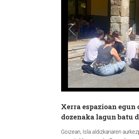
Xerra espazioan egun 
dozenaka lagun batu d
Goizean, Isla aldizkariaren aurke