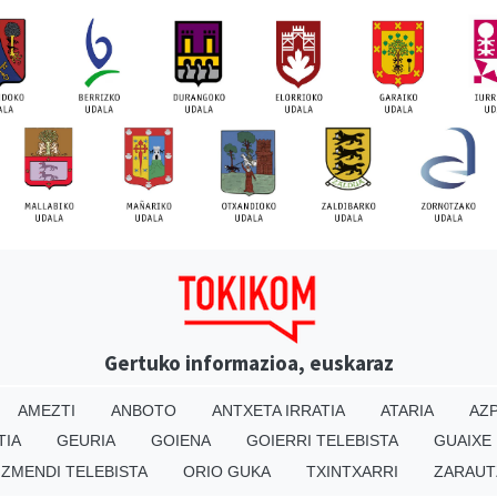
Gertuko informazioa, euskaraz
AMEZTI
ANBOTO
ANTXETA IRRATIA
ATARIA
AZP
TIA
GEURIA
GOIENA
GOIERRI TELEBISTA
GUAIXE
IZMENDI TELEBISTA
ORIO GUKA
TXINTXARRI
ZARAUT