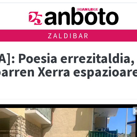
ZALDIBAR
: Poesia errezitaldia, 
barren Xerra espazioar