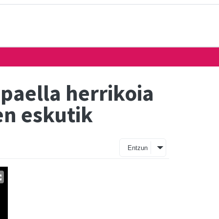
paella herrikoia
en eskutik
Entzun