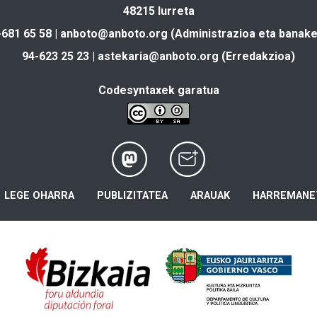
48215 Iurreta
-681 65 58 |
anboto@anboto.org
(Administrazioa eta banake
94-623 25 23 |
astekaria@anboto.org
(Erredakzioa)
Codesyntaxek garatua
LEGE OHARRA
PUBLIZITATEA
ARAUAK
HARREMANE