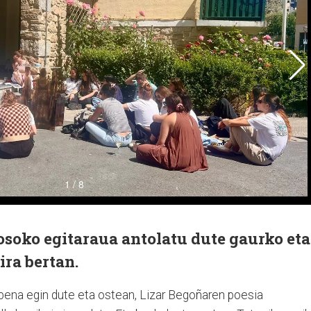
osoko egitaraua antolatu dute gaurko eta
ira bertan.
zpena egin dute eta ostean, Lizar Begoñaren poesia