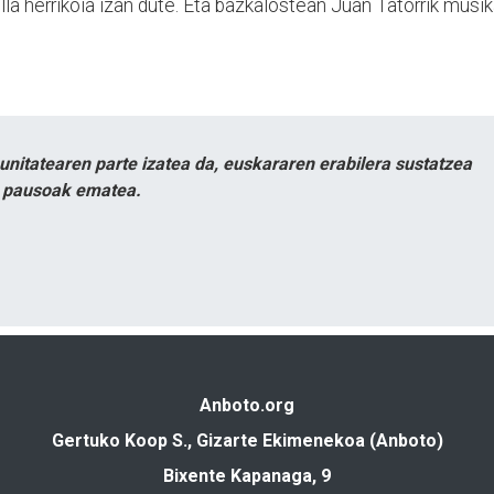
lla herrikoia izan dute. Eta bazkalostean Juan Tatorrik musi
itatearen parte izatea da, euskararen erabilera sustatzea
n pausoak ematea.
Anboto.org
Gertuko Koop S., Gizarte Ekimenekoa (Anboto)
Bixente Kapanaga, 9