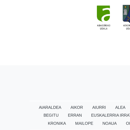
AIARALDEA
AIKOR
AIURRI
ALEA
BEGITU
ERRAN
EUSKALERRIA IRRA
KRONIKA
MAILOPE
NOAUA
O