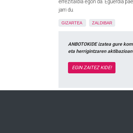
errezitaldia egon da. Eguerdia pae
jarri du.
GIZARTEA
ZALDIBAR
ANBOTOKIDE izatea gure komun
eta herrigintzaren aktibazioa
EGIN ZAITEZ KIDE!