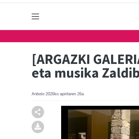
[ARGAZKI GALERIA]
eta musika Zaldi
Anboto
2026ko apirilaren 26a