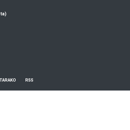
ta)
TARAKO
RSS