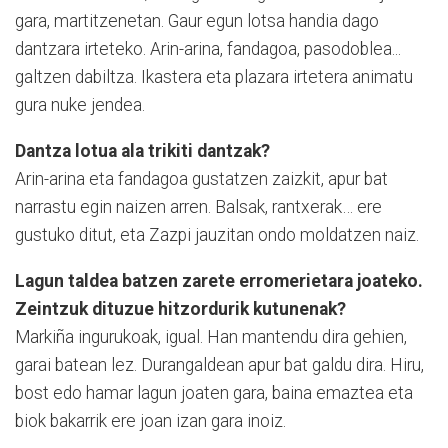
gara, martitzenetan. Gaur egun lotsa handia dago
dantzara irteteko. Arin-arina, fandagoa, pasodoblea...
galtzen dabiltza. Ikastera eta plazara irtetera animatu
gura nuke jendea.
Dantza lotua ala trikiti dantzak?
Arin-arina eta fandagoa gustatzen zaizkit, apur bat
narrastu egin naizen arren. Balsak, rantxerak… ere
gustuko ditut, eta Zazpi jauzitan ondo moldatzen naiz.
Lagun taldea batzen zarete erromerietara joateko.
Zeintzuk dituzue hitzordurik kutunenak?
Markiña ingurukoak, igual. Han mantendu dira gehien,
garai batean lez. Durangaldean apur bat galdu dira. Hiru,
bost edo hamar lagun joaten gara, baina emaztea eta
biok bakarrik ere joan izan gara inoiz.