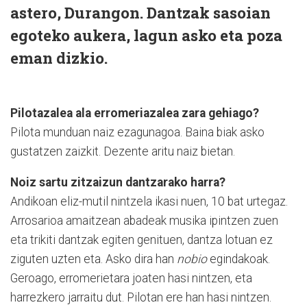
astero, Durangon. Dantzak sasoian
egoteko aukera, lagun asko eta poza
eman dizkio.
Pilotazalea ala erromeriazalea zara gehiago?
Pilota munduan naiz ezagunagoa. Baina biak asko
gustatzen zaizkit. Dezente aritu naiz bietan.
Noiz sartu zitzaizun dantzarako harra?
Andikoan eliz-mutil nintzela ikasi nuen, 10 bat urtegaz.
Arrosarioa amaitzean abadeak musika ipintzen zuen
eta trikiti dantzak egiten genituen, dantza lotuan ez
ziguten uzten eta. Asko dira han
nobio
egindakoak.
Geroago, erromerietara joaten hasi nintzen, eta
harrezkero jarraitu dut. Pilotan ere han hasi nintzen.