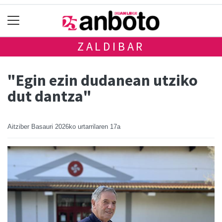
ZALDIBAR
"Egin ezin dudanean utziko
dut dantza"
Aitziber Basauri
2026ko urtarrilaren 17a