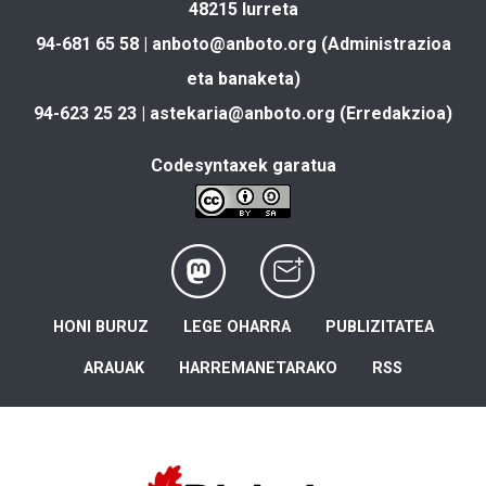
48215 Iurreta
94-681 65 58 |
anboto@anboto.org
(Administrazioa
eta banaketa)
94-623 25 23 |
astekaria@anboto.org
(Erredakzioa)
Codesyntaxek garatua
HONI BURUZ
LEGE OHARRA
PUBLIZITATEA
ARAUAK
HARREMANETARAKO
RSS