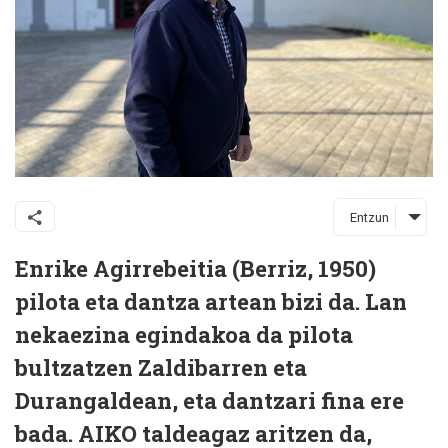
Entzun
Enrike Agirrebeitia (Berriz, 1950)
pilota eta dantza artean bizi da. Lan
nekaezina egindakoa da pilota
bultzatzen Zaldibarren eta
Durangaldean, eta dantzari fina ere
bada. AIKO taldeagaz aritzen da,