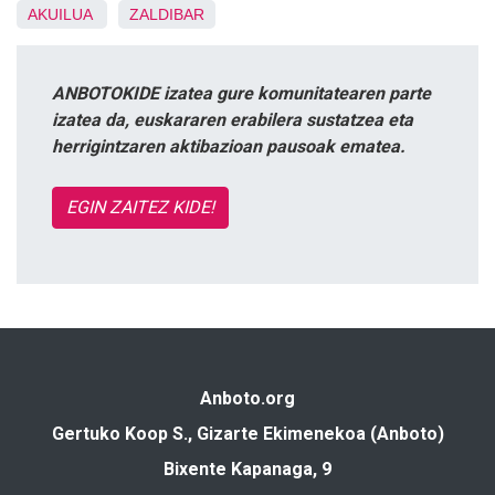
AKUILUA
ZALDIBAR
ANBOTOKIDE izatea gure komunitatearen parte
izatea da, euskararen erabilera sustatzea eta
herrigintzaren aktibazioan pausoak ematea.
EGIN ZAITEZ KIDE!
Anboto.org
Gertuko Koop S., Gizarte Ekimenekoa (Anboto)
Bixente Kapanaga, 9