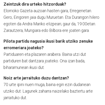
Zeintzuk dira urteko hitzorduak?
Elorrioko Gazeta auzoan hasten gara, Erregenetan.
Gero, Eingoren jaia dugu Muruetan. Eta Durangon hilero
egoten da Andra Mariko elizpean; gaur da, 19:00etan.
Zarautzera, Mungiara edo Bilbora ere joaten gara.
Pilota partidu nagusia ikusi barik utziko zenuke
erromeriara joateko?
Partiduaren eta plazaren arabera. Baina utzi dut
partiduren bat dantzara joateko. Ona izan bada,
biharamunean ikusi dut.
Noiz arte jarraituko duzu dantzan?
70 urte ipini nuen muga, baina egin ezin dudanean
utziko dut. Lagunek zaharra naizelako baztertu arte
jarraituko dut.