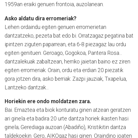
1959an eraiki genuen frontoia, auzolanean.
Asko aldatu dira erromeriak?
Lehen ordaindu egiten genuen erromerietan
dantzatzeko, pezeta bat edo bi. Orratzagaz pegatina bat
ipintzen ziguten paparrean, eta 6-8 piezagaz lau ordu
egiten genituen. Geroago, Gogokoa, Pantera Rosa...
dantzalekuak zabaltzean, herriko jaietan baino ez ziren
egiten erromeriak. Orain, ordu eta erdian 20 piezatik
gora jotzen dira, asko berriak: Zazpi jauziak, Txapelua,
Lantzeko dantzak...
Horiekin ere ondo moldatzen zara.
Bai. Emaztea eta biok konturatu ginen atzean geratzen
ari ginela eta badira 20 urte dantza horiek ikasten hasi
ginela; Gerediaga auzoan (Abadiño), Kristikitin dantza
taldekoekin. Gero, AIKOgaz hasi ginen. Oraindino joaten