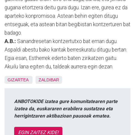
gugana etortzera deitu gura dugu. Izan ere, gurea ez da
aparteko konpromisoa. Astean behin egiten ditugu
entseguak, eta astean bitan begibistan kontzerturen bat
badago.
A.B.:
S
anandresetan kontzertutxo bat eman dugu.
Aspaldi abestu bako kantak berreskuratu ditugu bertan.
Egia esan, Estherrek ederto baten zirikatzen gaitu.
Akuilu lana egiten du,
taldeak aurrera egin dezan.
GIZARTEA
ZALDIBAR
ANBOTOKIDE izatea gure komunitatearen parte
izatea da, euskararen erabilera sustatzea eta
herrigintzaren aktibazioan pausoak ematea.
EGIN ZAITEZ KIDE!