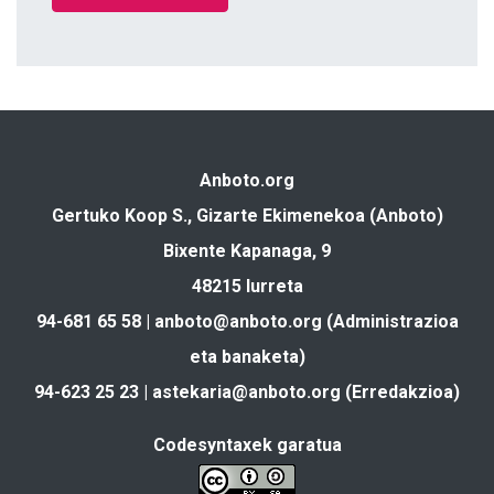
Anboto.org
Gertuko Koop S., Gizarte Ekimenekoa (Anboto)
Bixente Kapanaga, 9
48215 Iurreta
94-681 65 58 |
anboto@anboto.org
(Administrazioa
eta banaketa)
94-623 25 23 |
astekaria@anboto.org
(Erredakzioa)
Codesyntaxek garatua