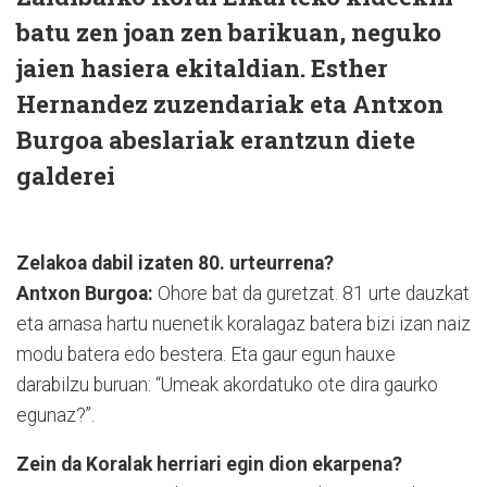
batu zen joan zen barikuan, neguko
jaien hasiera ekitaldian. Esther
Hernandez zuzendariak eta Antxon
Burgoa abeslariak erantzun diete
galderei
Zelakoa dabil izaten 80. urteurrena?
Antxon Burgoa:
Ohore bat da guretzat. 81 urte dauzkat
eta arnasa hartu nuenetik koralagaz batera bizi izan naiz
modu batera edo bestera. Eta gaur egun hauxe
darabilzu buruan: “Umeak akordatuko ote dira gaurko
egunaz?”.
Zein da Koralak herriari egin dion ekarpena?