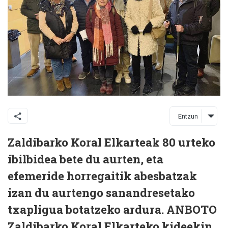
Entzun
Zaldibarko Koral Elkarteak 80 urteko
ibilbidea bete du aurten, eta
efemeride horregaitik abesbatzak
izan du aurtengo sanandresetako
txapligua botatzeko ardura. ANBOTO
Zaldibarko Koral Elkarteko kideekin