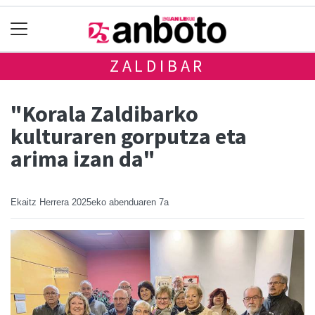
ZALDIBAR
"Korala Zaldibarko
kulturaren gorputza eta
arima izan da"
Ekaitz Herrera
2025eko abenduaren 7a