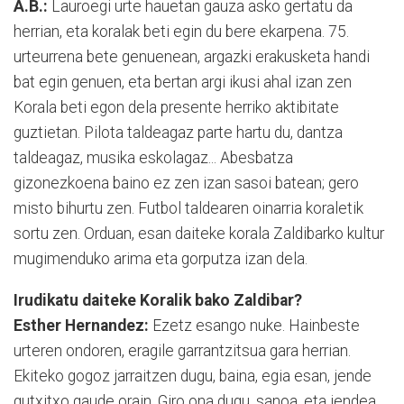
A.B.:
Lauroegi urte hauetan gauza asko gertatu da
herrian, eta koralak beti egin du bere ekarpena. 75.
urteurrena bete genuenean, argazki erakusketa handi
bat egin genuen, eta bertan argi ikusi ahal izan zen
Korala beti egon dela presente herriko aktibitate
guztietan. Pilota taldeagaz parte hartu du, dantza
taldeagaz, musika eskolagaz... Abesbatza
gizonezkoena baino ez zen izan sasoi batean; gero
misto bihurtu zen. Futbol taldearen oinarria koraletik
sortu zen. Orduan, esan daiteke korala Zaldibarko kultur
mugimenduko arima eta gorputza izan dela.
Irudikatu daiteke Koralik bako Zaldibar?
Esther Hernandez:
Ezetz esango nuke. Hainbeste
urteren ondoren, eragile garrantzitsua gara herrian.
Ekiteko gogoz jarraitzen dugu, baina, egia esan, jende
gutxitxo gaude orain. Giro ona dugu, sanoa, eta jendea